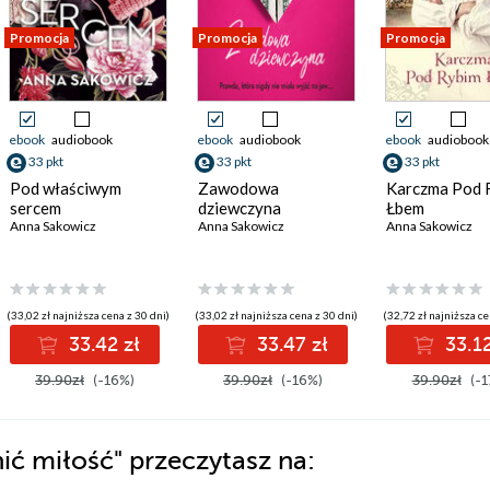
Promocja
Promocja
Promocja
ebook
audiobook
ebook
audiobook
ebook
audiobook
33 pkt
33 pkt
33 pkt
Pod właściwym
Zawodowa
Karczma Pod 
sercem
dziewczyna
Łbem
Anna Sakowicz
Anna Sakowicz
Anna Sakowicz
(33,02 zł najniższa cena z 30 dni)
(33,02 zł najniższa cena z 30 dni)
(32,72 zł najniższa ce
33.42 zł
33.47 zł
33.12
39.90zł
(-16%)
39.90zł
(-16%)
39.90zł
(-1
nić miłość"
przeczytasz na: