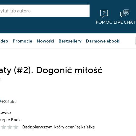
POMOC
LIVE CHAT
ideo
Promocje
Nowości
Bestsellery
Darmowe ebooki
aty (#2). Dogonić miłość
z
+23 pkt
kowicz
urple Book
Bądź pierwszym, który oceni tę książkę