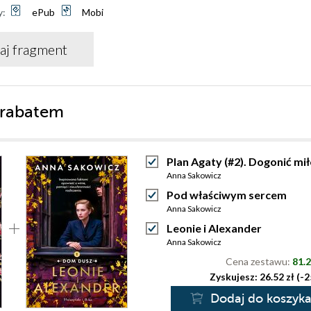
y:
ePub
Mobi
aj fragment
 rabatem
Plan Agaty (#2). Dogonić mi
Anna Sakowicz
Pod właściwym sercem
Anna Sakowicz
Leonie i Alexander
Anna Sakowicz
Cena zestawu:
81.2
Zyskujesz: 26.52 zł (-
Dodaj do koszyk