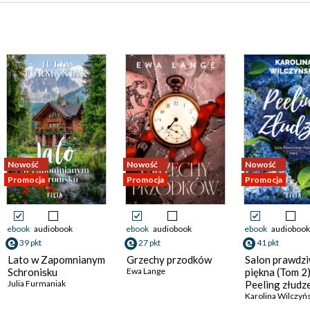
Nowość
Nowość
Nowość
Promocja
Promocja
Promocja
ebook
audiobook
ebook
audiobook
ebook
audiobook
39 pkt
27 pkt
41 pkt
Lato w Zapomnianym
Grzechy przodków
Salon prawdz
Schronisku
Ewa Lange
piękna (Tom 2)
Julia Furmaniak
Peeling złudz
Karolina Wilczyń