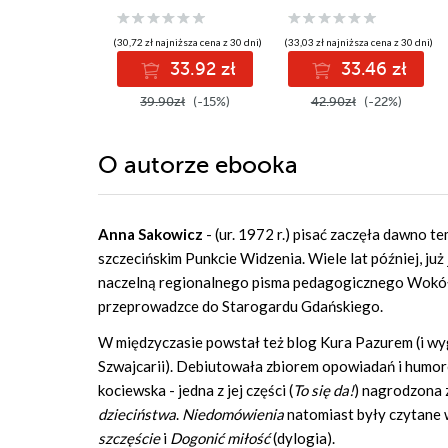
(30,72 zł najniższa cena z 30 dni)
(33,03 zł najniższa cena z 30 dni)
33.92 zł
33.46 zł
39.90zł
(-15%)
42.90zł
(-22%)
O autorze
ebooka
Anna Sakowicz
- (ur. 1972 r.) pisać zaczęła dawno t
szczecińskim Punkcie Widzenia. Wiele lat później, ju
naczelną regionalnego pisma pedagogicznego Wokół S
przeprowadzce do Starogardu Gdańskiego.
W międzyczasie powstał też blog Kura Pazurem (i w
Szwajcarii). Debiutowała zbiorem opowiadań i humore
kociewska - jedna z jej części (
To się da!
) nagrodzona 
dzieciństwa
.
Niedomówienia
natomiast były czytane 
szczęście
i
Dogonić miłość
(dylogia).