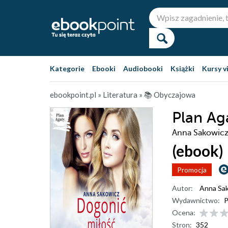
Kategorie
Ebooki
Audiobooki
Książki
Kursy v
ebookpoint.pl
»
Literatura
»
📚 Obyczajowa
Plan Ag
Anna Sakowic
(ebook)
Promocja
Autor:
Anna Sa
Wydawnictwo:
P
Ocena:
Stron:
352