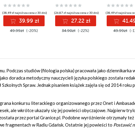
(38,49 zł najniższa cena z 30 dni)
(26,87 zł najniższa cena z 30 dni)
(38,49 zł najniższa ce
39.99 zł
27.22 zł
41.49
49.99zł
(-20%)
34.90zł
(-22%)
49.99zł
(-1
emu. Podczas studiów (filologia polska) pracowała jako dziennikarka 
ż jako doradca metodyczny nauczycieli języka polskiego została reda
zkolnych Spraw. Jednak pisaniem książek zajęła się od 2014 roku 
ygrana konkursu literackiego organizowanego przez Onet i Ambasad
sek, ale wkrótce ukazały się jej powieści obyczajowe. Najpierw tryl
została przez portal Granice.pl. Podobne wyróżnienie otrzymały też
we fragmentach w Radiu Gdańsk. Ostatnie jej powieści to
Postawić n