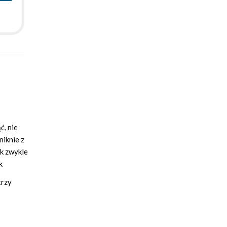
ć, nie
niknie z
ak zwykle
k
trzy