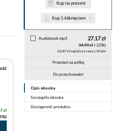
Kup na prezent
Kup 1-kliknięciem
27,17 zł
Audiobook mp3
34,90 zł
(-22%)
26,87 zł najniższa cena z 30 dni
Przenieś na półkę
łość
Do przechowalni
Opis
ebooka
Szczegóły
ebooka
Dostępność produktu
7 zł
25%)
a