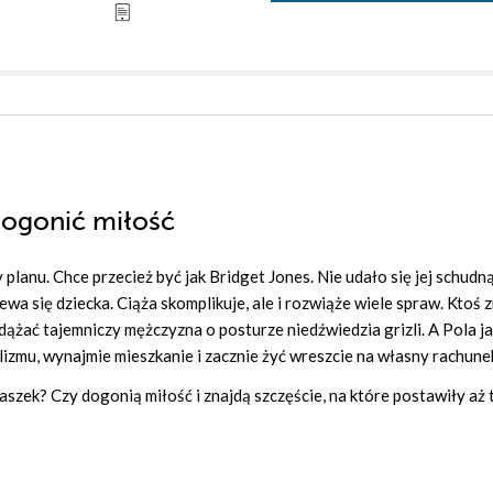
 Dogonić miłość
planu. Chce przecież być jak Bridget Jones. Nie udało się jej schudną
wa się dziecka. Ciąża skomplikuje, ale i rozwiąże wiele spraw. Ktoś z
odążać tajemniczy mężczyzna o posturze niedźwiedzia grizli. A Pola j
izmu, wynajmie mieszkanie i zacznie żyć wreszcie na własny rachune
szek? Czy dogonią miłość i znajdą szczęście, na które postawiły aż 