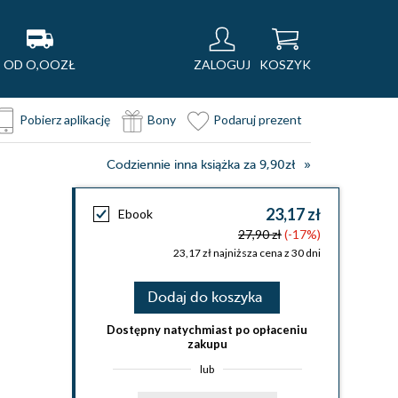
OD O,OOZŁ
ZALOGUJ
KOSZYK
Pobierz aplikację
Bony
Podaruj prezent
Codziennie inna książka za 9,90zł
23,17 zł
Ebook
27,90 zł
(-17%)
23,17 zł najniższa cena z 30 dni
Dodaj do koszyka
Dostępny natychmiast po opłaceniu
zakupu
lub