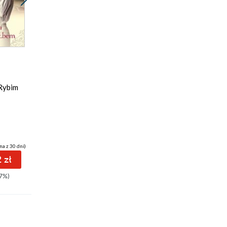
Promocja
ebook
audiobook
31 pkt
Rybim
Moja matka pestka
Anna Sakowicz
na z 30 dni)
(26,59 zł najniższa cena z 30 dni)
 zł
31.53 zł
7%)
37.99zł
(-17%)