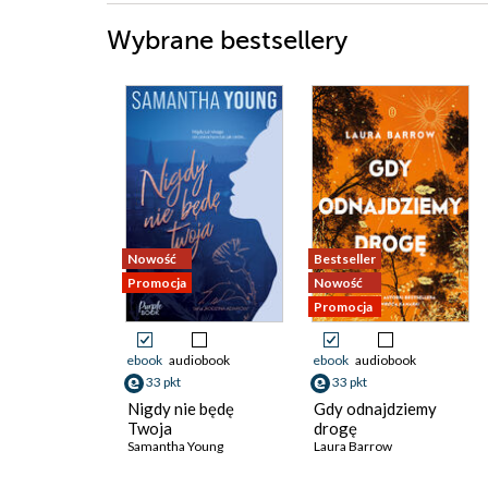
Wybrane bestsellery
Nowość
Bestseller
Promocja
Nowość
Promocja
ebook
audiobook
ebook
audiobook
33 pkt
33 pkt
Nigdy nie będę
Gdy odnajdziemy
Twoja
drogę
Samantha Young
Laura Barrow