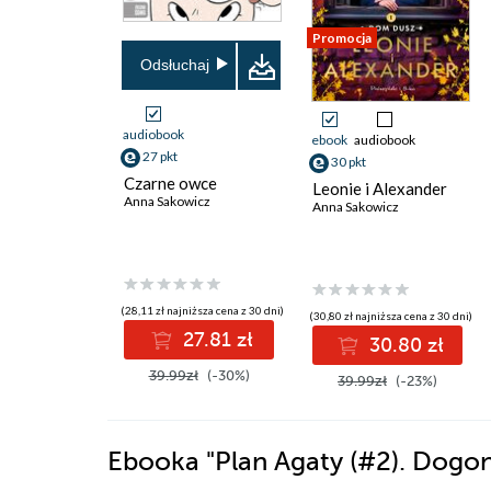
Promocja
Odsłuchaj
audiobook
ebook
audiobook
27 pkt
30 pkt
Czarne owce
Leonie i Alexander
Anna Sakowicz
Anna Sakowicz
(28,11 zł najniższa cena z 30 dni)
(30,80 zł najniższa cena z 30 dni)
27.81 zł
30.80 zł
39.99zł
(-30%)
39.99zł
(-23%)
Ebooka
"Plan Agaty (#2). Dogo