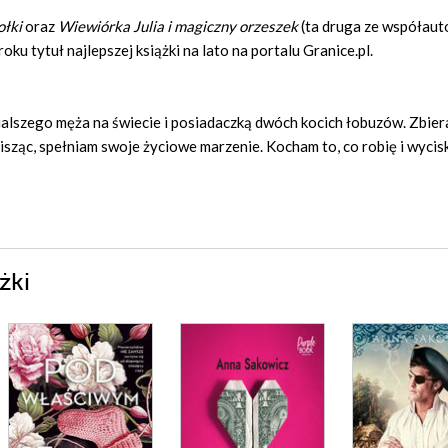
ołki
oraz
Wiewiórka Julia i magiczny orzeszek
(ta druga ze współau
ku tytuł najlepszej książki na lato na portalu Granice.pl.
ialszego męża na świecie i posiadaczką dwóch kocich łobuzów. Zbie
 pisząc, spełniam swoje życiowe marzenie. Kocham to, co robię i wyci
żki