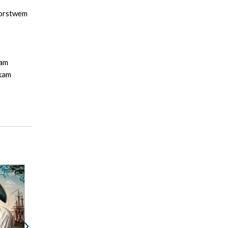
torstwem
ram
skam