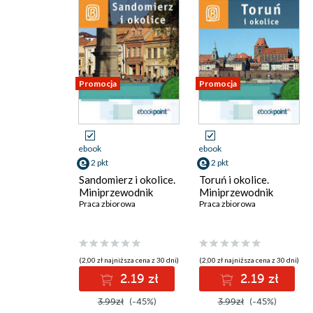
Promocja
Promocja
ebook
ebook
2 pkt
2 pkt
Sandomierz i okolice.
Toruń i okolice.
Miniprzewodnik
Miniprzewodnik
Praca zbiorowa
Praca zbiorowa
(2,00 zł najniższa cena z 30 dni)
(2,00 zł najniższa cena z 30 dni)
2.19 zł
2.19 zł
3.99zł
(-45%)
3.99zł
(-45%)