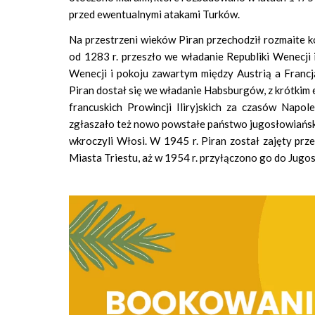
przed ewentualnymi atakami Turków.
Na przestrzeni wieków Piran przechodził rozmaite k
od 1283 r. przeszło we władanie Republiki Wenecj
Wenecji i pokoju zawartym między Austrią a Franc
Piran dostał się we władanie Habsburgów, z krótkim
francuskich Prowincji Iliryjskich za czasów Napo
zgłaszało też nowo powstałe państwo jugosłowiańsk
wkroczyli Włosi. W 1945 r. Piran został zajęty prz
Miasta Triestu, aż w 1954 r. przyłączono go do Jugos