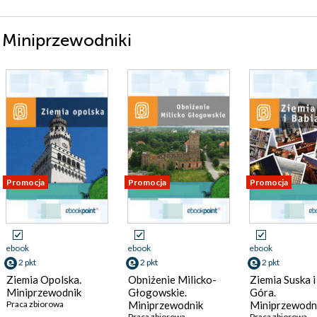
i Miniprzewodniki
Promocja
Promocja
Promocja
ebook
ebook
ebook
2 pkt
2 pkt
2 pkt
Ziemia Opolska.
Obniżenie Milicko-
Ziemia Suska i
Miniprzewodnik
Głogowskie.
Góra.
Praca zbiorowa
Miniprzewodnik
Miniprzewodn
Praca zbiorowa
Praca zbiorowa