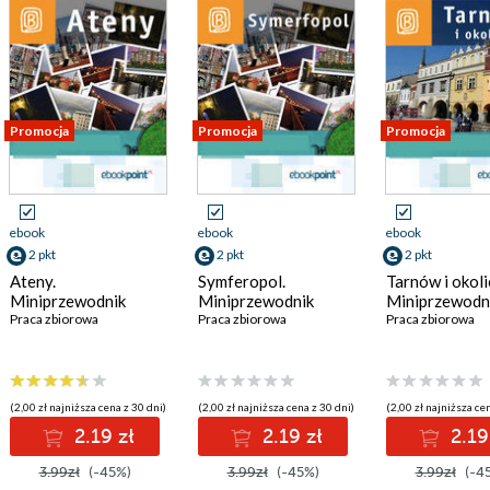
Promocja
Promocja
Promocja
ebook
ebook
ebook
2 pkt
2 pkt
2 pkt
Ateny.
Symferopol.
Tarnów i okoli
Miniprzewodnik
Miniprzewodnik
Miniprzewodn
Praca zbiorowa
Praca zbiorowa
Praca zbiorowa
(2,00 zł najniższa cena z 30 dni)
(2,00 zł najniższa cena z 30 dni)
(2,00 zł najniższa cen
2.19 zł
2.19 zł
2.19
3.99zł
(-45%)
3.99zł
(-45%)
3.99zł
(-4