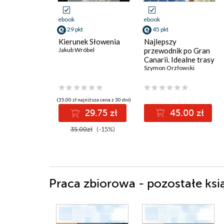
ebook
ebook
29 pkt
45 pkt
Kierunek Słowenia
Najlepszy
Jakub Wróbel
przewodnik po Gran
Canarii. Idealne trasy
zwiedzania wyspy
Szymon Orzłowski
samochodem
(35,00 zł najniższa cena z 30 dni)
29.75 zł
45.00 zł
35.00zł
(-15%)
Praca zbiorowa - pozostałe ksi