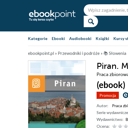
Kategorie
Ebooki
Audiobooki
Książki
Kursy v
ebookpoint.pl
»
Przewodniki i podróże
»
📚 Słowenia
Piran. 
Praca zbiorow
(ebook)
Promocja
Autor:
Praca zb
Serie wydawnicze
Wydawnictwo:
B
Ocena: