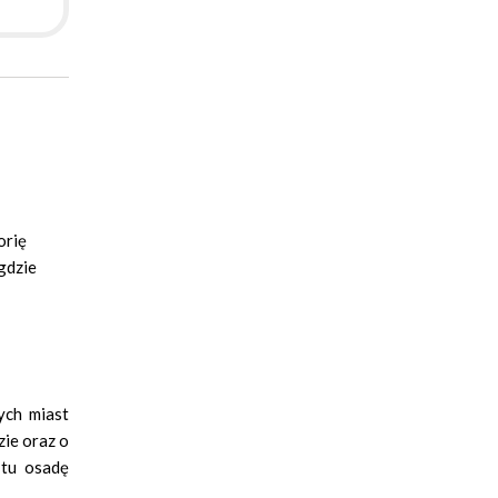
orię
 gdzie
ych miast
zie oraz o
 tu osadę