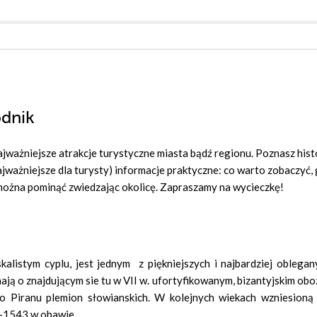
odnik
ażniejsze atrakcje turystyczne miasta bądź regionu. Poznasz hist
najważniejsze dla turysty) informacje praktyczne: co warto zobaczyć,
e można pominąć zwiedzając okolicę. Zapraszamy na wycieczkę!
kalistym cyplu, jest jednym z piękniejszych i najbardziej oblegan
ją o znajdującym sie tu w VII w. ufortyfikowanym, bizantyjskim obo
 Piranu plemion słowianskich. W kolejnych wiekach wzniesioną
5-1543 w obawie