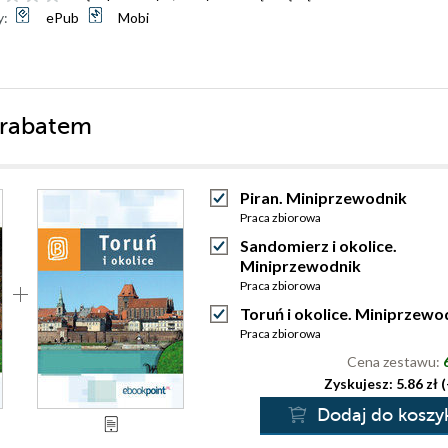
y:
ePub
Mobi
 rabatem
Piran. Miniprzewodnik
Praca zbiorowa
Sandomierz i okolice.
Miniprzewodnik
Praca zbiorowa
Toruń i okolice. Miniprzewo
Praca zbiorowa
Cena zestawu:
Zyskujesz: 5.86 zł 
Dodaj do koszy