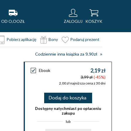
OD O,OOZŁ
ZALOGUJ
KOSZYK
Pobierz aplikację
Bony
Podaruj prezent
Codziennie inna książka za 9,90zł
2,19 zł
Ebook
3,99 zł
(-45%)
2,00 zł najniższa cena z 30 dni
Dodaj do koszyka
Dostępny natychmiast po opłaceniu
zakupu
lub