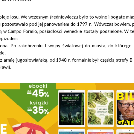
oleje losu. We wczesnym średniowieczu było to wolne i bogate mias
i i pozostawało pod jej panowaniem do 1797 r. Wówczas bowiem, 
ją w Campo Formio, posiadłości weneckie zostały podzielone. W t
 epizodem
leona. Po zakończeniu I wojny światowej do miasta, do którego 
ie,
ez armię jugosłowiańską, od 1948 r. formalnie był częścią strefy 
ławii.