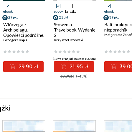
ebook
ebook
książka
ebook
29 pkt
21 pkt
39 pkt
Włóczęga z
Słowenia.
Bali- praktyc
Archipelagu.
Travelbook. Wydanie
nieporadnik
Opowieści podróżne.
2
Małgorzata Zasa
Indonezja
Grzegorz Kapla
Krzysztof Bzowski
(19,95 zł najniższa cena z 30 dni)
29.90 zł
21.95 zł
39.00
39.90zł
(-45%)
ążki