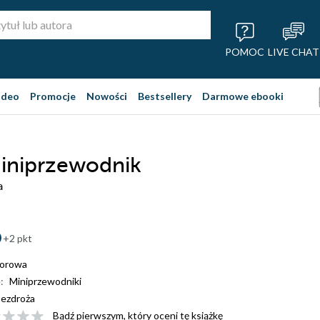
POMOC
LIVE CHAT
ideo
Promocje
Nowości
Bestsellery
Darmowe ebooki
Miniprzewodnik
a
+2 pkt
iorowa
:
Miniprzewodniki
ezdroża
Bądź pierwszym, który oceni tę książkę