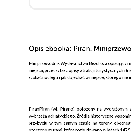
Opis
ebooka
: Piran. Miniprzew
Miniprzewodnik Wydawnictwa Bezdroża opisujący najw
miejsca, przeczytasz opisy atrakcji turystycznych i (
szukać noclegu i jak dojechać w miejsce, którego ni
Piran
Piran (wł. Pirano), położony na wydłużonym s
wybrzeża adriatyckiego. Źródła historyczne wspomina
przybyciu w tym samym czasie na tereny obecnego
otoczono murami, które rozbudowano w latach 147