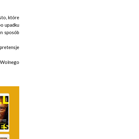
to, które
po upadku
en sposób
pretensje
B Wolnego