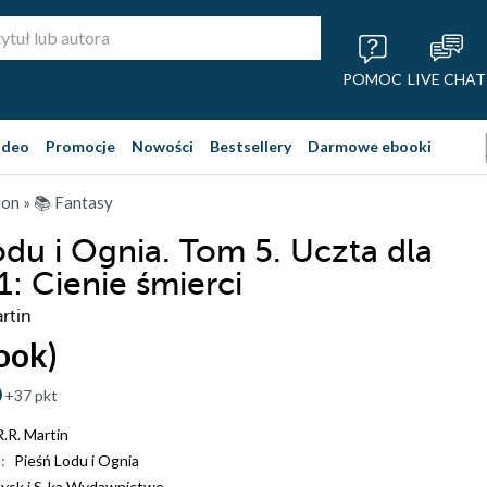
POMOC
LIVE CHAT
ideo
Promocje
Nowości
Bestsellery
Darmowe ebooki
ion
»
📚 Fantasy
odu i Ognia. Tom 5. Uczta dla
1: Cienie śmierci
rtin
ook)
+37 pkt
.R. Martin
:
Pieśń Lodu i Ognia
ysk i S-ka Wydawnictwo