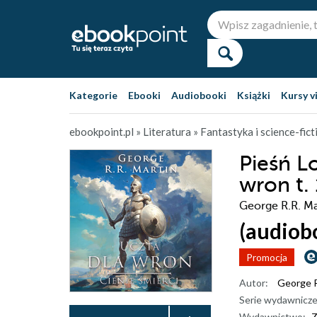
Kategorie
Ebooki
Audiobooki
Książki
Kursy v
ebookpoint.pl
»
Literatura
»
Fantastyka i science-fict
Pieśń L
wron t. 
George R.R. Ma
(audiob
Promocja
Autor:
George R
Serie wydawnicze
Wydawnictwo:
Z