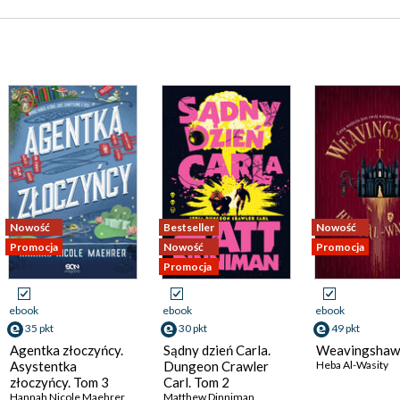
Nowość
Bestseller
Nowość
Promocja
Nowość
Promocja
Promocja
ebook
ebook
ebook
35 pkt
30 pkt
49 pkt
Agentka złoczyńcy.
Sądny dzień Carla.
Weavingshaw
Asystentka
Dungeon Crawler
Heba Al-Wasity
złoczyńcy. Tom 3
Carl. Tom 2
Hannah Nicole Maehrer
Matthew Dinniman