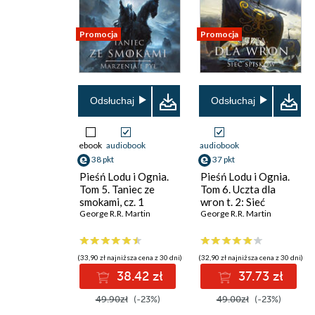
Promocja
Promocja
Odsłuchaj
Odsłuchaj
ebook
audiobook
audiobook
38 pkt
37 pkt
Pieśń Lodu i Ognia.
Pieśń Lodu i Ognia.
Tom 5. Taniec ze
Tom 6. Uczta dla
smokami, cz. 1
wron t. 2: Sieć
George R.R. Martin
spisków
George R.R. Martin
(33,90 zł najniższa cena z 30 dni)
(32,90 zł najniższa cena z 30 dni)
38.42 zł
37.73 zł
49.90zł
(-23%)
49.00zł
(-23%)