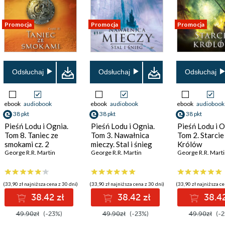
Promocja
Promocja
Promocja
Odsłuchaj
Odsłuchaj
Odsłuchaj
ebook
audiobook
ebook
audiobook
ebook
audiobook
38 pkt
38 pkt
38 pkt
Pieśń Lodu i Ognia.
Pieśń Lodu i Ognia.
Pieśń Lodu i O
Tom 8. Taniec ze
Tom 3. Nawałnica
Tom 2. Starcie
smokami cz. 2
mieczy. Stal i śnieg
Królów
George R.R. Martin
George R.R. Martin
George R.R. Mart
(33,90 zł najniższa cena z 30 dni)
(33,90 zł najniższa cena z 30 dni)
(33,90 zł najniższa ce
38.42 zł
38.42 zł
38.42
49.90zł
(-23%)
49.90zł
(-23%)
49.90zł
(-2