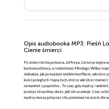
Opis
audiobooka MP3
: Pieśń L
Cienie śmierci
Po śmierci króla potwora, Joffreya, Cersei przejęła 
buntowi północy, a rodzeństwo Młodego Wilka rozpros
Jednakże, jak po każdym wielkim konflikcie, wkrótce za
kości poległych i łupią tych, którzy wkrótce również
na bankiet z popiołów... To czas, gdy mądrzy i ambitni,
przeżyć straszliwy okres, jaki ich oczekuje. Czas, w kt
mędrcy muszą połączyć siły, ponieważ na uczcie dla wron