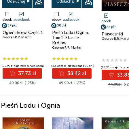
Odsłuchaj
Odsłuchaj
ebook
audiobook
ebook
audiobook
ebook
37 pkt
38 pkt
33 pkt
Ogień i krew. Część 1
Pieśń Lodu i Ognia.
Piaseczniki
George R.R. Martin
Tom 2. Starcie
George R.R. Mart
Królów
George R.R. Martin
(32,90 zł najniższa cena z 30 dni)
(33,90 zł najniższa cena z 30 dni)
(29,90 zł najniższa ce
37.73 zł
38.42 zł
33.88
49.00zł
(-23%)
49.90zł
(-23%)
44.00zł
(-2
i Pieśń Lodu i Ognia