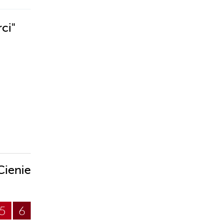
ci"
Cienie
5
6