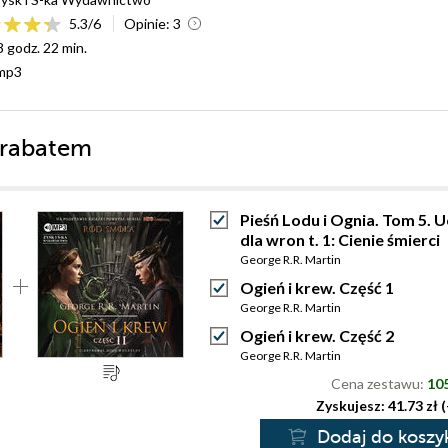
5.3
/
6
Opinie:
3
8 godz. 22 min.
mp3
 rabatem
Pieśń Lodu i Ognia. Tom 5. 
dla wron t. 1: Cienie śmierci
George R.R. Martin
Ogień i krew. Część 1
George R.R. Martin
Ogień i krew. Część 2
George R.R. Martin
Cena zestawu:
105
Zyskujesz: 41.73 zł 
Dodaj do koszy