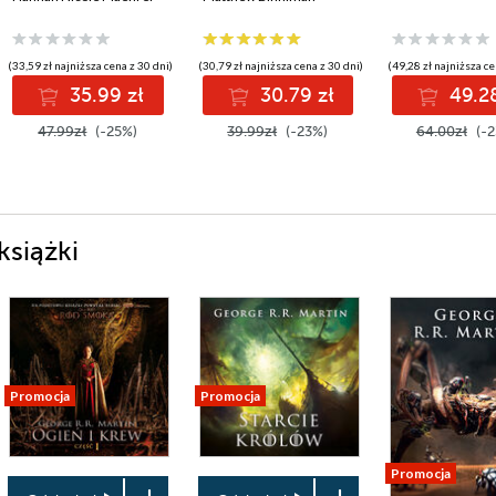
(33,59 zł najniższa cena z 30 dni)
(30,79 zł najniższa cena z 30 dni)
(49,28 zł najniższa ce
35.99 zł
30.79 zł
49.28
47.99zł
(-25%)
39.99zł
(-23%)
64.00zł
(-2
książki
Promocja
Promocja
Promocja