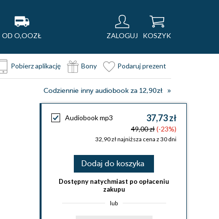
OD O,OOZŁ
ZALOGUJ
KOSZYK
Pobierz aplikację
Bony
Podaruj prezent
Codziennie inny audiobook za 12,90zł
37,73 zł
Audiobook mp3
49,00 zł
(-23%)
32,90 zł najniższa cena z 30 dni
Dodaj do koszyka
Dostępny natychmiast po opłaceniu
zakupu
lub