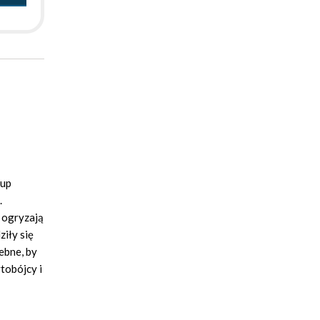
łup
.
y ogryzają
ziły się
zebne, by
ytobójcy i