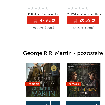
(46,12 zł najniższa cena z 30 dni)
(23,09 zł najniższa cena z 30 dni)
47.92 zł
26.39 zł
59.90zł
(-20%)
32.99zł
(-20%)
George R.R. Martin - pozostałe 
Promocja
Promocja