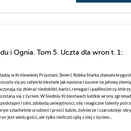
odu i Ognia. Tom 5. Uczta dla wron t. 1:
władzę w Królewskiej Przystani. Śmierć Robba Starka złamała kręgos
zyło się po całym królestwie jak nasiona rzucone na jałową ziemią
czynają się zbierać niedobitki, banici, renegaci i padlinożercy, którz
 rozstaną się z życiem. W Siedmiu Królestwach ludzkie wrony zgromad
 podstępni i silni, zdobędą umiejętności, siłę i magiczne talenty potr
órym szlachetnie urodzeni i prości ludzie, żołnierze i czarodzieje, skr
 jest wielu gości, ale tylko nieliczni ujdą z niej z życiem...