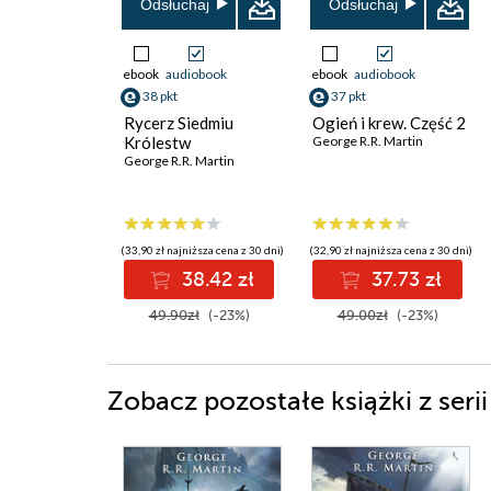
Odsłuchaj
Odsłuchaj
ebook
audiobook
ebook
audiobook
38 pkt
37 pkt
Rycerz Siedmiu
Ogień i krew. Część 2
Królestw
George R.R. Martin
George R.R. Martin
(33,90 zł najniższa cena z 30 dni)
(32,90 zł najniższa cena z 30 dni)
38.42 zł
37.73 zł
49.90zł
(-23%)
49.00zł
(-23%)
Zobacz pozostałe książki z seri