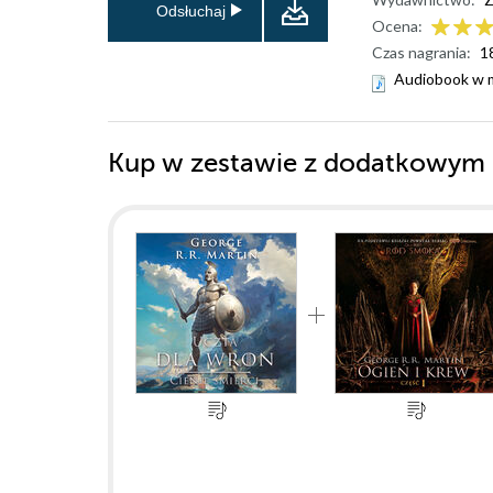
Odsłuchaj
Ocena:
Czas nagrania:
1
Audiobook w 
Kup w zestawie z dodatkowym