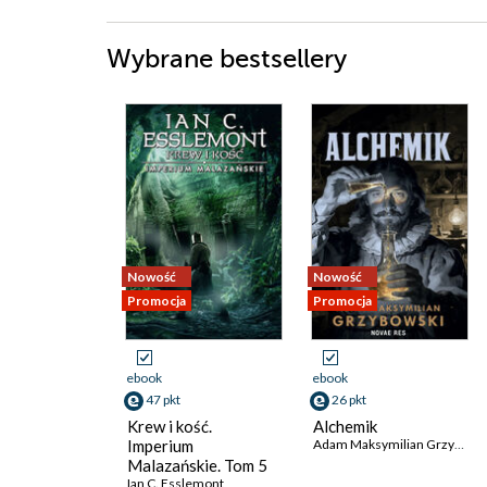
Wybrane bestsellery
Nowość
Nowość
Promocja
Promocja
ebook
ebook
47 pkt
26 pkt
Krew i kość.
Alchemik
Imperium
Adam Maksymilian Grzybowski
Malazańskie. Tom 5
Ian C. Esslemont