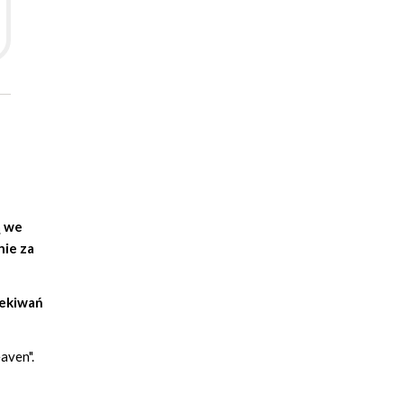
ą we
nie za
zekiwań
aven".