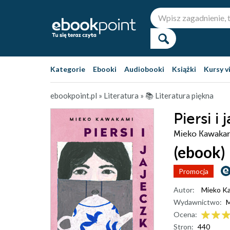
Kategorie
Ebooki
Audiobooki
Książki
Kursy v
ebookpoint.pl
»
Literatura
»
📚 Literatura piękna
Piersi i 
Mieko Kawaka
(ebook)
Promocja
Autor:
Mieko K
Wydawnictwo:
Ocena:
Stron:
440