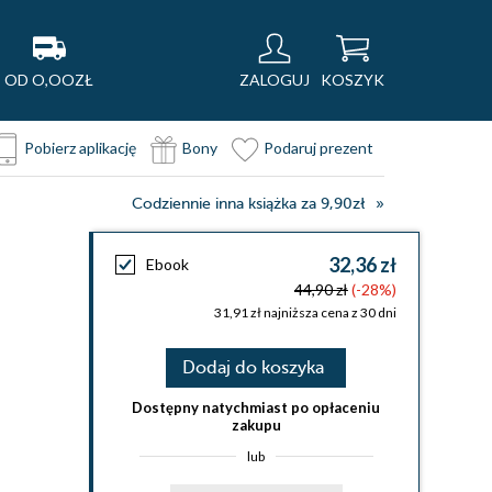
OD O,OOZŁ
ZALOGUJ
KOSZYK
Pobierz aplikację
Bony
Podaruj prezent
Codziennie inna książka za 9,90zł
32,36 zł
Ebook
44,90 zł
(-28%)
31,91 zł najniższa cena z 30 dni
Dodaj do koszyka
Dostępny natychmiast po opłaceniu
zakupu
lub