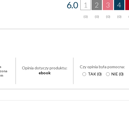
6.0
1
2
3
4
(0)
(0)
(0)
(0)
Czy opinia była pomocna:
a
Opinia dotyczy produktu:
zona
ebook
TAK
(
0
)
NIE
(
0
)
em