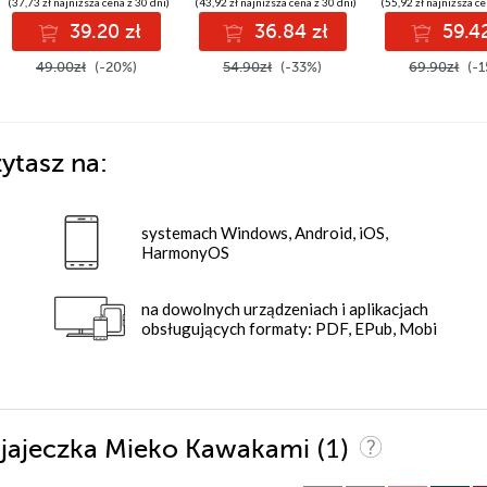
(37,73 zł najniższa cena z 30 dni)
(43,92 zł najniższa cena z 30 dni)
(55,92 zł najniższa ce
39.20 zł
36.84 zł
59.42
49.00zł
(-20%)
54.90zł
(-33%)
69.90zł
(-1
ytasz na:
systemach Windows, Android, iOS,
HarmonyOS
na dowolnych urządzeniach i aplikacjach
obsługujących formaty: PDF, EPub, Mobi
(1)
 i jajeczka Mieko Kawakami