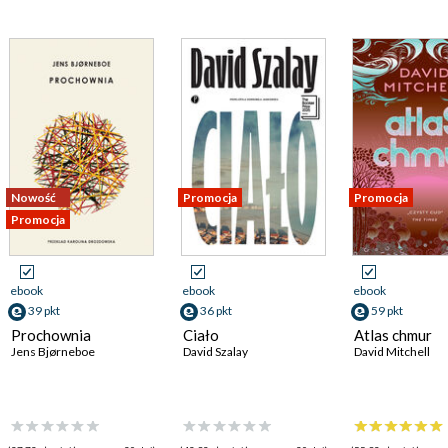
Nowość
Promocja
Promocja
Promocja
ebook
ebook
ebook
39 pkt
36 pkt
59 pkt
Prochownia
Ciało
Atlas chmur
Jens Bjørneboe
David Szalay
David Mitchell