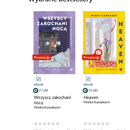
Promocja
Promocja
ebook
ebook
27 pkt
32 pkt
Wszyscy zakochani
Heaven
nocą
Mieko Kawakami
Mieko Kawakami