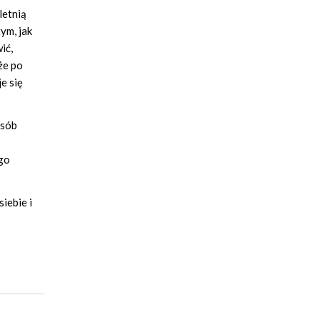
letnią
ym, jak
ić,
że po
e się
osób
ego
iebie i