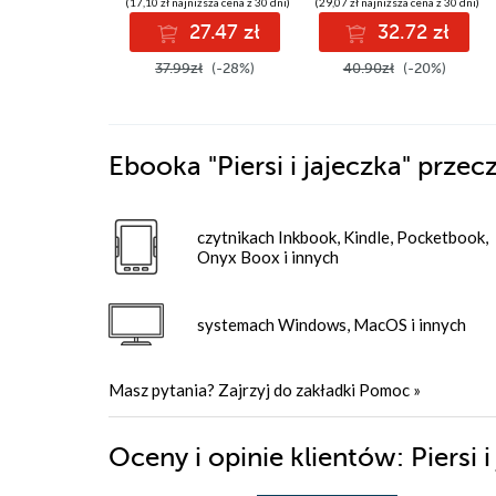
(17,10 zł najniższa cena z 30 dni)
(29,07 zł najniższa cena z 30 dni)
27.47 zł
32.72 zł
37.99zł
(-28%)
40.90zł
(-20%)
Ebooka
"Piersi i jajeczka"
przecz
czytnikach Inkbook, Kindle, Pocketbook,
Onyx Boox i innych
systemach Windows, MacOS i innych
Masz pytania? Zajrzyj do zakładki
Pomoc
»
Oceny i opinie klientów: Piersi