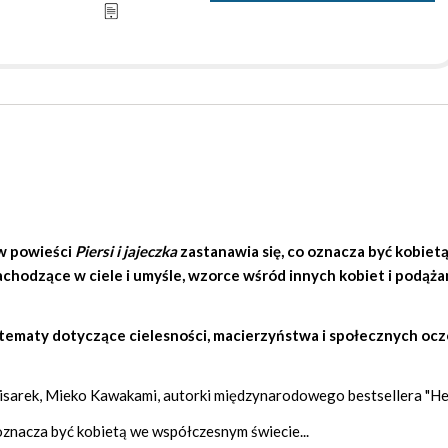
 powieści
Piersi i jajeczka
zastanawia się, co oznacza być kobiet
hodzące w ciele i umyśle, wzorce wśród innych kobiet i podąża
e tematy dotyczące cielesności, macierzyństwa i społecznych oc
 pisarek, Mieko Kawakami, autorki międzynarodowego bestsellera "He
o oznacza być kobietą we współczesnym świecie...