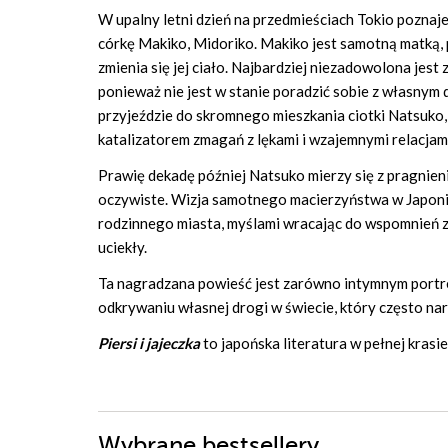
W upalny letni dzień na przedmieściach Tokio poznaje
córkę Makiko, Midoriko. Makiko jest samotną matką, pr
zmienia się jej ciało. Najbardziej niezadowolona jest
ponieważ nie jest w stanie poradzić sobie z własnym 
przyjeździe do skromnego mieszkania ciotki Natsuko, p
katalizatorem zmagań z lękami i wzajemnymi relacjami
Prawię dekadę później Natsuko mierzy się z pragnien
oczywiste. Wizja samotnego macierzyństwa w Japoni
rodzinnego miasta, myślami wracając do wspomnień z d
uciekły.
Ta nagradzana powieść jest zarówno intymnym portrete
odkrywaniu własnej drogi w świecie, który często na
Piersi i jajeczka
to japońska literatura w pełnej krasie
Wybrane bestsellery