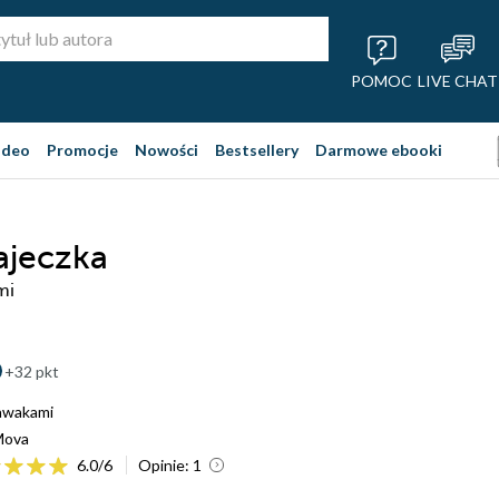
POMOC
LIVE CHAT
ideo
Promocje
Nowości
Bestsellery
Darmowe ebooki
jajeczka
mi
+32 pkt
awakami
Mova
6.0
/
6
Opinie:
1