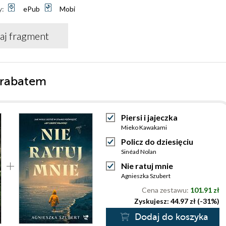
y:
ePub
Mobi
aj fragment
 rabatem
Piersi i jajeczka
Mieko Kawakami
Policz do dziesięciu
Sinéad Nolan
Nie ratuj mnie
Agnieszka Szubert
Cena zestawu:
101.91 zł
Zyskujesz: 44.97 zł (-31%)
Dodaj do koszyka