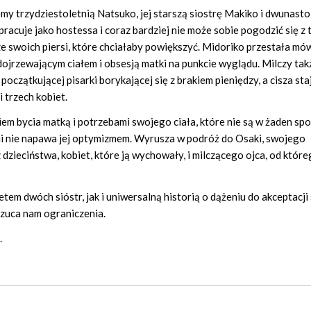
my trzydziestoletnią Natsuko, jej starszą siostrę Makiko i dwunasto
acuje jako hostessa i coraz bardziej nie może sobie pogodzić się z t
 ze swoich piersi, które chciałaby powiększyć. Midoriko przestała mów
dojrzewającym ciałem i obsesją matki na punkcie wyglądu. Milczy tak
oczątkującej pisarki borykającej się z brakiem pieniędzy, a cisza staj
 trzech kobiet.
iem bycia matką i potrzebami swojego ciała, które nie są w żaden sp
i nie napawa jej optymizmem. Wyrusza w podróż do Osaki, swojego
zieciństwa, kobiet, które ją wychowały, i milczącego ojca, od któr
m dwóch sióstr, jak i uniwersalną historią o dążeniu do akceptacji s
rzuca nam ograniczenia.
.