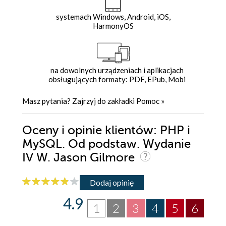
systemach Windows, Android, iOS,
HarmonyOS
na dowolnych urządzeniach i aplikacjach
obsługujących formaty: PDF, EPub, Mobi
Masz pytania? Zajrzyj do zakładki
Pomoc
»
Oceny i opinie klientów: PHP i
MySQL. Od podstaw. Wydanie
IV W. Jason Gilmore
Dodaj opinię
4.9
1
2
3
4
5
6