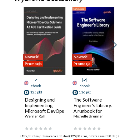
Nowość
Nowość
Nowość
Promocja
Promocja
Promocja
ebook
ebook
ebook
125 pkt
116 pkt
134 pkt
Designing and
The Software
Polishe
Implementing
Engineer's Library.
Program
Microsoft DevOps
A runbook for
Principl
Solutions AZ 400
Werner Rall
building reliable
Michelle Brenner
practice
Jeremy Ev
Certification
systems and a
building 
Guide. Gain Azure
resilient career
maintain
DevOps expertise,
perform
(139,00 zł najniższa cena z 30 dni)
(129,00 zł najniższa cena z 30 dni)
(149,00 zł najni
pass the AZ-400
software