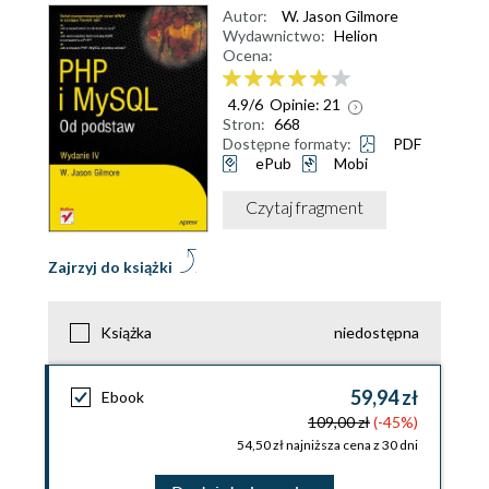
Autor:
W. Jason Gilmore
Wydawnictwo:
Helion
Ocena:
4.9
/
6
Opinie:
21
Stron:
668
Dostępne formaty:
PDF
ePub
Mobi
Czytaj fragment
Zajrzyj do książki
Książka
niedostępna
59,94 zł
Ebook
109,00 zł
(-45%)
54,50 zł najniższa cena z 30 dni