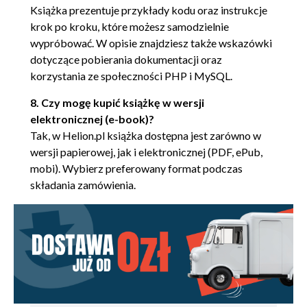
Stałe (84)
Książka prezentuje przykłady kodu oraz instrukcje
krok po kroku, które możesz samodzielnie
Definiowanie stałych (85)
wypróbować. W opisie znajdziesz także wskazówki
Wyrażenia (85)
dotyczące pobierania dokumentacji oraz
Operandy (85)
korzystania ze społeczności PHP i MySQL.
Operatory (85)
8. Czy mogę kupić książkę w wersji
Umieszczanie wartości w łańcuchach znaków (91)
elektronicznej (e-book)?
Cudzysłowy (91)
Tak, w Helion.pl książka dostępna jest zarówno w
Sekwencje sterujące (91)
wersji papierowej, jak i elektronicznej (PDF, ePub,
Apostrofy (92)
mobi). Wybierz preferowany format podczas
Nawiasy klamrowe (92)
składania zamówienia.
Składnia heredoc (93)
Składnia nowdoc (93)
Struktury sterujące (93)
Instrukcje warunkowe (94)
Pętle (96)
Instrukcje dołączania plików (101)
Podsumowanie (103)