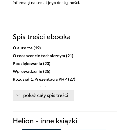
informacji na temat jego dostępności.
Spis treści
ebooka
O autorze (19)
O recenzencie technicznym (21)
Podziękowania (23)
Wprowadzenie (25)
Rozdział 1. Prezentacja PHP (27)
Historia (28)
pokaż cały spis treści
PHP 4 (28)
PHP 5 (29)
PHP 5.3 (30)
PHP 6 (30)
Helion - inne książki
Ogólne cechy języka (31)