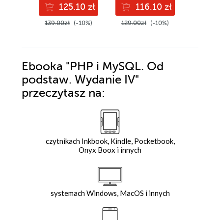
125.10 zł
116.10 zł
13
with confidence,
Edition
and boost your
139.00zł
(-10%)
129.00zł
(-10%)
149.00z
cloud career
Ebooka
"PHP i MySQL. Od
podstaw. Wydanie IV"
przeczytasz na:
czytnikach Inkbook, Kindle, Pocketbook,
Onyx Boox i innych
systemach Windows, MacOS i innych