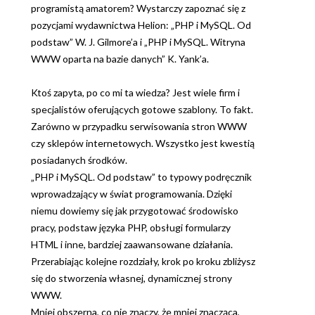
programistą amatorem? Wystarczy zapoznać się z
pozycjami wydawnictwa Helion: „PHP i MySQL. Od
podstaw” W. J. Gilmore’a i „PHP i MySQL. Witryna
WWW oparta na bazie danych” K. Yank’a.
Ktoś zapyta, po co mi ta wiedza? Jest wiele firm i
specjalistów oferujących gotowe szablony. To fakt.
Zarówno w przypadku serwisowania stron WWW
czy sklepów internetowych. Wszystko jest kwestią
posiadanych środków.
„PHP i MySQL. Od podstaw” to typowy podręcznik
wprowadzający w świat programowania. Dzięki
niemu dowiemy się jak przygotować środowisko
pracy, podstaw języka PHP, obsługi formularzy
HTML i inne, bardziej zaawansowane działania.
Przerabiając kolejne rozdziały, krok po kroku zbliżysz
się do stworzenia własnej, dynamicznej strony
WWW.
Mniej obszerna, co nie znaczy, że mniej znacząca,