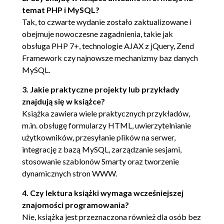
serwery WWW (61)
temat PHP i MySQL?
Podsumowanie (62)
Tak, to czwarte wydanie zostało zaktualizowane i
Rozdział 3. Podstawy PHP (63)
obejmuje nowoczesne zagadnienia, takie jak
obsługa PHP 7+, technologie AJAX z jQuery, Zend
Umieszczanie kodu PHP na stronach WWW (63)
Framework czy najnowsze mechanizmy baz danych
Domyślna składnia (64)
MySQL.
Krótkie znaczniki (64)
Skrypt (65)
3. Jakie praktyczne projekty lub przykłady
Składnia ASP (65)
znajdują się w książce?
Osadzanie wielu fragmentów kodu (65)
Książka zawiera wiele praktycznych przykładów,
Komentowanie kodu (66)
m.in. obsługę formularzy HTML, uwierzytelnianie
użytkowników, przesyłanie plików na serwer,
Jednowierszowe komentarze w stylu
integrację z bazą MySQL, zarządzanie sesjami,
C++ (66)
stosowanie szablonów Smarty oraz tworzenie
Składnia skryptów powłoki (66)
dynamicznych stron WWW.
Komentarze wielowierszowe, składnia
C (67)
4. Czy lektura książki wymaga wcześniejszej
Generowanie danych wyjściowych (67)
znajomości programowania?
Nie, książka jest przeznaczona również dla osób bez
Instrukcja print() (67)