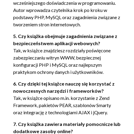
wcześniejszego doświadczenia w programowaniu.
Instrukcja echo() (68)
Autor wprowadza czytelnika krok po kroku w
Instrukcja printf() (69)
podstawy PHP, MySQL oraz zagadnienia związane z
Instrukcja sprintf() (70)
tworzeniem stron internetowych.
Typy danych dostępne w PHP (70)
Skalarne typy danych (70)
5. Czy książka obejmuje zagadnienia związane z
Złożone typy danych (72)
bezpieczeństwem aplikacji webowych?
Konwersja typów danych przy użyciu
Tak, w książce znajdziesz rozdziały poświęcone
rzutowania (73)
zabezpieczaniu witryn WWW, bezpiecznej
Adaptacja typów danych poprzez ich
konfiguracji PHP i MySQL oraz najlepszym
zmienianie (74)
praktykom ochrony danych i użytkowników.
Funkcje związane z typami danych (75)
6. Czy dzięki tej książce nauczę się korzystać z
Funkcje identyfikujące typ (75)
nowoczesnych narzędzi i frameworków?
Identyfikatory (76)
Tak, w książce opisano m.in. korzystanie z Zend
Framework, pakietów PEAR, szablonów Smarty
Zmienne (76)
oraz integrację z technologiami AJAX i jQuery.
Deklaracje zmiennych (76)
Zasięg zmiennych (78)
7. Czy książka zawiera materiały pomocnicze lub
Zmienne superglobalne (80)
dodatkowe zasoby online?