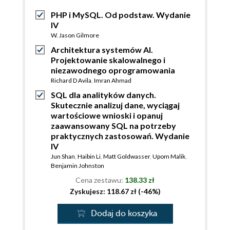
PHP i MySQL. Od podstaw. Wydanie
IV
W. Jason Gilmore
Architektura systemów AI.
Projektowanie skalowalnego i
niezawodnego oprogramowania
Richard D Avila
,
Imran Ahmad
SQL dla analityków danych.
Skutecznie analizuj dane, wyciągaj
wartościowe wnioski i opanuj
zaawansowany SQL na potrzeby
praktycznych zastosowań. Wydanie
IV
Jun Shan
,
Haibin Li
,
Matt Goldwasser
,
Upom Malik
,
Benjamin Johnston
Cena zestawu:
138.33 zł
Zyskujesz: 118.67 zł (-46%)
Dodaj do koszyka