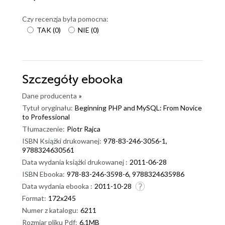
Czy recenzja była pomocna:
TAK
(
0
)
NIE
(
0
)
Szczegóły
ebooka
Dane producenta
»
Tytuł oryginału:
Beginning PHP and MySQL: From Novice
to Professional
Tłumaczenie:
Piotr Rajca
ISBN Książki drukowanej:
978-83-246-3056-1,
9788324630561
Data wydania książki drukowanej :
2011-06-28
ISBN Ebooka:
978-83-246-3598-6, 9788324635986
Data wydania ebooka :
2011-10-28
Format:
172x245
Numer z katalogu:
6211
Rozmiar pliku Pdf:
6.1MB