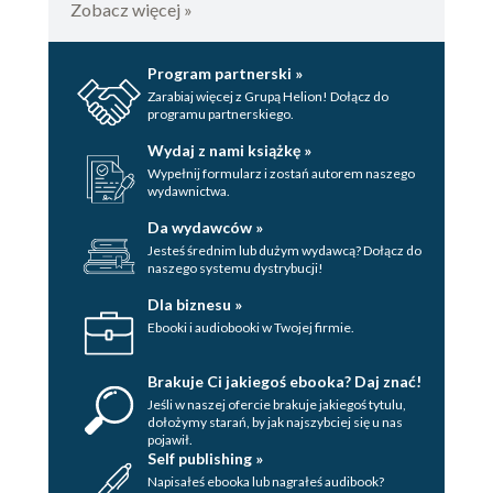
Zobacz więcej »
Tworzenie tablic przy użyciu array()
(117)
Odczytywanie elementów tablicy przy
Program partnerski »
Zarabiaj więcej z Grupą Helion! Dołącz do
użyciu list() (118)
programu partnerskiego.
Zapisywanie w tablicy
Wydaj z nami książkę »
predefiniowanego zakresu wartości
Wypełnij formularz i zostań autorem naszego
(118)
wydawnictwa.
Sprawdzanie, czy zmienna jest tablicą
Da wydawców »
(119)
Jesteś średnim lub dużym wydawcą? Dołącz do
Wyświetlanie zawartości tablic (119)
naszego systemu dystrybucji!
Wyświetlanie tablic w ramach
Dla biznesu »
testowania skryptu (120)
Ebooki i audiobooki w Twojej firmie.
Dodawanie i usuwanie elementów tablic (121)
Brakuje Ci jakiegoś ebooka? Daj znać!
Dodawanie wartości na początku tablicy
Jeśli w naszej ofercie brakuje jakiegoś tytulu,
(121)
dołożymy starań, by jak najszybciej się u nas
pojawił.
Dodawanie elementów na końcu tablicy
Self publishing »
(121)
Napisałeś ebooka lub nagrałeś audibook?