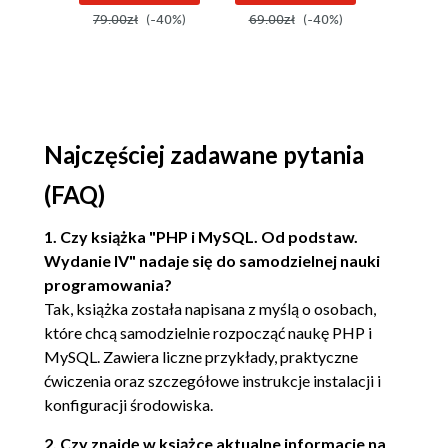
zastosowań.
79.00zł
(-40%)
69.00zł
(-40%)
59.90z
Konfiguracja PHP (43)
Wydanie IV
Konfiguracja PHP w trakcie tworzenia w
systemach Linux (43)
Modyfikowanie PHP budowanego w
systemie Windows (44)
Najczęściej zadawane pytania
Konfiguracja PHP w trakcie jego działania (44)
Korzystanie z dyrektyw
(FAQ)
konfiguracyjnych PHP (44)
Dyrektywy konfiguracyjne PHP (46)
1. Czy książka "PHP i MySQL. Od podstaw.
Wydanie IV" nadaje się do samodzielnej nauki
Wybór edytora (59)
programowania?
Adobe Dreamweaver CS5 (59)
Tak, książka została napisana z myślą o osobach,
Notepad++ (60)
które chcą samodzielnie rozpocząć naukę PHP i
PDT (PHP Development Tools) (60)
MySQL. Zawiera liczne przykłady, praktyczne
Zend Studio (60)
ćwiczenia oraz szczegółowe instrukcje instalacji i
Wybór firmy udostępniającej serwery WWW (60)
konfiguracji środowiska.
Siedem pytań do firm udostępniających
2. Czy znajdę w książce aktualne informacje na