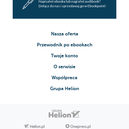
Napisałeś ebooka lub nagrałeś audibook?
Dołącz do nas i sprzedawaj go w Ebookpoint!
Nasza oferta
Przewodnik po ebookach
Twoje konto
O serwisie
Współpraca
Grupa Helion
Helion.pl
Onepress.pl