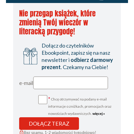
Nie przegap książek, które
zmienią Twój wieczór w
literacką przygodę!
Dołącz do czytelników
Ebookpoint, zapisz się na nasz
newsletter i
odbierz darmowy
prezent
. Czekamy na Ciebie!
e-mail
*
Chcę otrzymywać na podany e-mail
informacje o zniżkach, promocjach oraz
nowościach wydawniczych.
więcej »
DOŁĄCZ TERAZ
Bez spamu, 1-2 wiadomości tygodniowo!