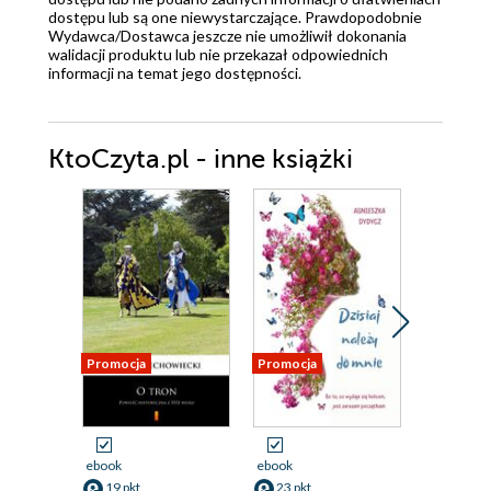
dostępu lub są one niewystarczające. Prawdopodobnie
Wydawca/Dostawca jeszcze nie umożliwił dokonania
walidacji produktu lub nie przekazał odpowiednich
informacji na temat jego dostępności.
KtoCzyta.pl - inne książki
Promocja
Promocja
Promocja
ebook
ebook
ebook
19 pkt
23 pkt
23 pkt