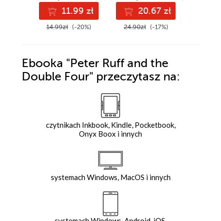
11.99 zł
20.67 zł
2
14.99zł
(-20%)
24.90zł
(-17%)
24.90z
Ebooka
"Peter Ruff and the
Double Four"
przeczytasz na:
czytnikach Inkbook, Kindle, Pocketbook,
Onyx Boox i innych
systemach Windows, MacOS i innych
systemach Windows, Android, iOS,