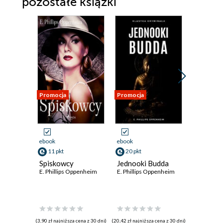
pozostałe książki
Promocja
Promocja
Promocja
ebook
ebook
ebook
11 pkt
20 pkt
20 pkt
Spiskowcy
Jednooki Budda
Morder
E. Phillips Oppenheim
E. Phillips Oppenheim
Monte C
E. Phillip
(3,90 zł najniższa cena z 30 dni)
(20,42 zł najniższa cena z 30 dni)
(20,42 zł najni