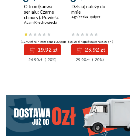
O tron (kanwa
Dzisiaj należy do
Marzeni
serialu: Czarne
mnie
termine
chmury). Powieść
Agnieszka Dydycz
Agnieszka
historyczna z XVII
Adam Krechowiecki
wieku
(12,90 zł najniższa cena z 30 dni)
(15,90 zł najniższa cena z 30 dni)
(15,90 zł najni
19.92 zł
23.92 zł
2
24.90zł
(-20%)
29.90zł
(-20%)
29.90z