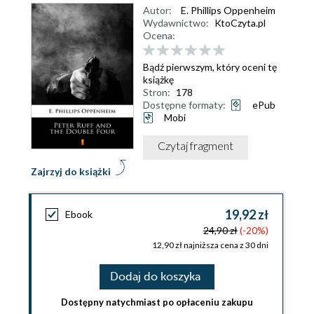
Autor:
E. Phillips Oppenheim
Wydawnictwo:
KtoCzyta.pl
Ocena:
Bądź pierwszym, który oceni tę
książkę
Stron:
178
Dostępne formaty:
ePub
Mobi
Czytaj fragment
Zajrzyj do książki
19,92 zł
Ebook
24,90 zł
(-20%)
12,90 zł najniższa cena z 30 dni
Dodaj do koszyka
Dostępny natychmiast po opłaceniu zakupu