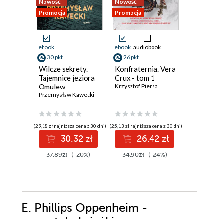
Nowość
Nowość
Bestseller
Promocja
Promocja
Nowość
Promocja
ebook
ebook
audiobook
ebook
aud
30 pkt
26 pkt
31 pkt
Wilcze sekrety.
Konfraternia. Vera
Jezioro 
Tajemnice jeziora
Crux - tom 1
Inspekt
Omulew
Krzysztof Piersa
Szeptyck
Przemysław Kawecki
Jędrzej Pa
(29,18 zł najniższa cena z 30 dni)
(25,13 zł najniższa cena z 30 dni)
(27,93 zł najni
30.32 zł
26.42 zł
3
37.89zł
(-20%)
34.90zł
(-24%)
39.90z
E. Phillips Oppenheim -