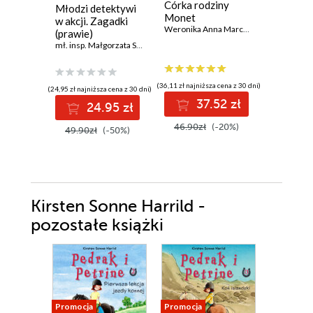
Córka rodziny
Mazursc
Młodzi detektywi
Monet
podróży
w akcji. Zagadki
Weronika Anna Marczak
tajemnic
(prawie)
Agnieszka
kryminalne
mł. insp. Małgorzata Sokołowska
(36,11 zł najniższa cena z 30 dni)
(23,99 zł najni
(24,95 zł najniższa cena z 30 dni)
37.52 zł
2
24.95 zł
46.90zł
(-20%)
31.99z
49.90zł
(-50%)
Kirsten Sonne Harrild -
pozostałe książki
Promocja
Promocja
Promocja