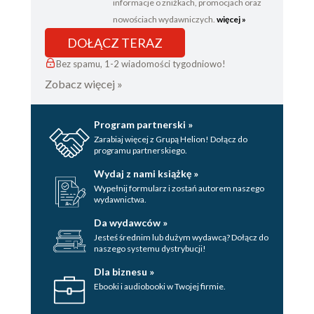
informacje o zniżkach, promocjach oraz
nowościach wydawniczych.
więcej »
DOŁĄCZ TERAZ
Bez spamu, 1-2 wiadomości tygodniowo!
Zobacz więcej »
Program partnerski »
Zarabiaj więcej z Grupą Helion! Dołącz do
programu partnerskiego.
Wydaj z nami książkę »
Wypełnij formularz i zostań autorem naszego
wydawnictwa.
Da wydawców »
Jesteś średnim lub dużym wydawcą? Dołącz do
naszego systemu dystrybucji!
Dla biznesu »
Ebooki i audiobooki w Twojej firmie.