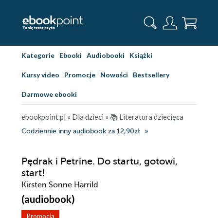
Kategorie
Ebooki
Audiobooki
Książki
Kursy video
Promocje
Nowości
Bestsellery
Darmowe ebooki
ebookpoint.pl
»
Dla dzieci
»
📚 Literatura dziecięca
Codziennie inny audiobook za 12,90zł
Pędrak i Petrine. Do startu, gotowi,
start!
Kirsten Sonne Harrild
(audiobook)
Promocja