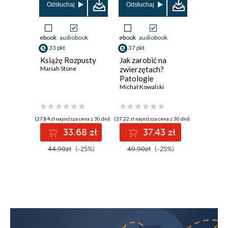
Odsłuchaj
Odsłuchaj
Odsłuch
ebook
audiobook
ebook
audiobook
ebook
aud
33 pkt
37 pkt
33 pkt
Książę Rozpusty
Jak zarobić na
Książę 
Mariah Stone
zwierzętach?
Mariah St
Patologie
petbiznesu
Michał Kowalski
(27,84 zł najniższa cena z 30 dni)
(37,22 zł najniższa cena z 30 dni)
(27,84 zł najni
33.68 zł
37.43 zł
3
44.90zł
(-25%)
49.90zł
(-25%)
44.90z