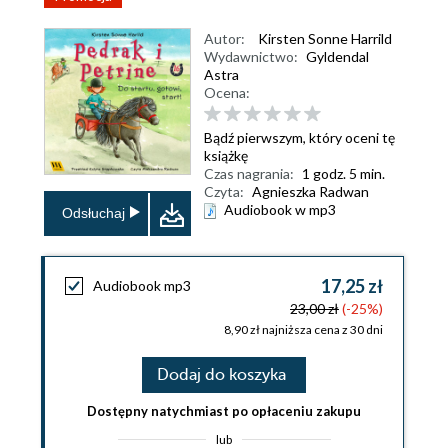
Autor:
Kirsten Sonne Harrild
Wydawnictwo:
Gyldendal
Astra
Ocena:
Bądź pierwszym, który oceni tę
książkę
Czas nagrania:
1 godz. 5 min.
Czyta:
Agnieszka Radwan
Audiobook w mp3
Odsłuchaj
17,25 zł
Audiobook mp3
23,00 zł
(-25%)
8,90 zł najniższa cena z 30 dni
Dodaj do koszyka
Dostępny natychmiast po opłaceniu zakupu
lub