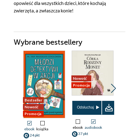
opowieść dla wszystkich dzieci, które kochają
zwierzęta, a zwłaszcza konie!
Wybrane bestsellery
Nowość
Promocja
Promocja
Bestseller
Nowość
Odsłuchaj
Odsłuch
Promocja
ebook
audiobook
ebook
aud
ebook
książka
37 pkt
26 pkt
24 pkt