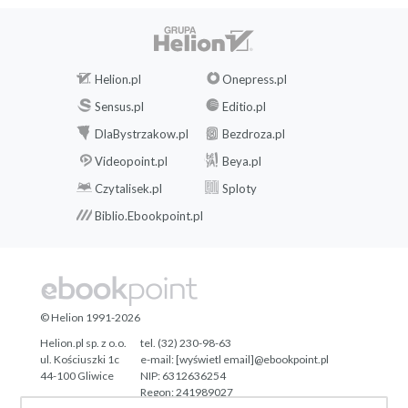
Helion.pl
Onepress.pl
Sensus.pl
Editio.pl
DlaBystrzakow.pl
Bezdroza.pl
Videopoint.pl
Beya.pl
Czytalisek.pl
Sploty
Biblio.Ebookpoint.pl
© Helion 1991-2026
Helion.pl sp. z o.o.
tel. (32) 230-98-63
ul. Kościuszki 1c
e-mail:
[wyświetl email]@ebookpoint.pl
44-100 Gliwice
NIP: 6312636254
Regon: 241989027