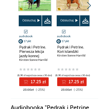
Odsłuchaj
Odsłuchaj
Odsłuch
audiobook
audiobook
audiobook
17 pkt
17 pkt
17 pkt
Pędrak i Petrine.
Pędrak i Petrine.
Pędrak i
Pierwsza lekcja
Koń islandzki
Szalona 
jazdy konnej
Kirsten Sonne Harrild
Kirsten So
Kirsten Sonne Harrild
(8,90 zł najniższa cena z 30 dni)
(8,90 zł najniższa cena z 30 dni)
(8,90 zł najniż
17.25 zł
17.25 zł
1
23.00zł
(-25%)
23.00zł
(-25%)
23.00z
Audiobooka
"Pędrak i Petrine.