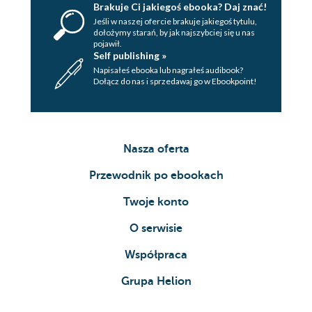
Brakuje Ci jakiegoś ebooka? Daj znać!
Jeśli w naszej ofercie brakuje jakiegoś tytulu,
dołożymy starań, by jak najszybciej się u nas
pojawił.
Self publishing »
Napisałeś ebooka lub nagrałeś audibook?
Dołącz do nas i sprzedawaj go w Ebookpoint!
Nasza oferta
Przewodnik po ebookach
Twoje konto
O serwisie
Współpraca
Grupa Helion