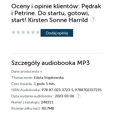
Oceny i opinie klientów: Pędrak
i Petrine. Do startu, gotowi,
start! Kirsten Sonne Harrild
Dodaj opinię
Szczegóły
audiobooka MP3
Dane producenta
»
Tłumaczenie:
Edyta Stępkowska
Czas trwania:
1 godz. 5 min.
ISBN Audiobooka:
978-87-023-3723-5, 9788702337235
Data wydania audiobooka :
2023-03-06
Numer z katalogu:
248311
Rozmiar pliku mp3:
80.7MB