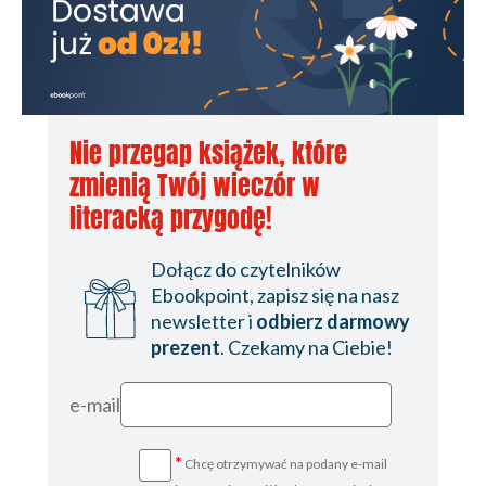
Nie przegap książek, które
zmienią Twój wieczór w
literacką przygodę!
Dołącz do czytelników
Ebookpoint, zapisz się na nasz
newsletter i
odbierz darmowy
prezent
. Czekamy na Ciebie!
e-mail
*
Chcę otrzymywać na podany e-mail