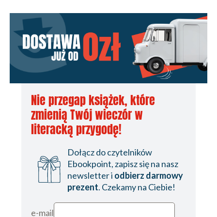
Nie przegap książek, które
zmienią Twój wieczór w
literacką przygodę!
Dołącz do czytelników
Ebookpoint, zapisz się na nasz
newsletter i
odbierz darmowy
prezent
. Czekamy na Ciebie!
e-mail