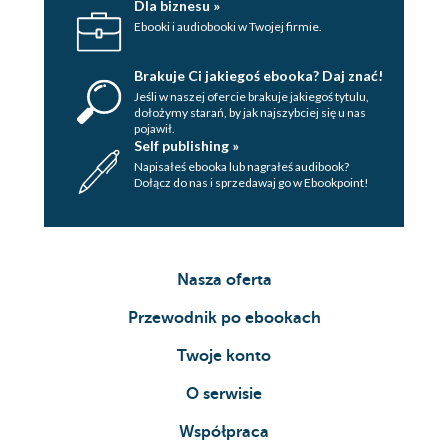
Dla biznesu »
Ebooki i audiobooki w Twojej firmie.
Brakuje Ci jakiegoś ebooka? Daj znać!
Jeśli w naszej ofercie brakuje jakiegoś tytulu,
dołożymy starań, by jak najszybciej się u nas
pojawił.
Self publishing »
Napisałeś ebooka lub nagrałeś audibook?
Dołącz do nas i sprzedawaj go w Ebookpoint!
Nasza oferta
Przewodnik po ebookach
Twoje konto
O serwisie
Współpraca