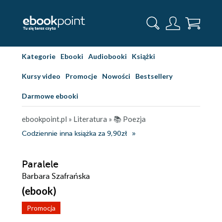
Kategorie
Ebooki
Audiobooki
Książki
Kursy video
Promocje
Nowości
Bestsellery
Darmowe ebooki
ebookpoint.pl
»
Literatura
»
📚 Poezja
Codziennie inna książka za 9,90zł
Paralele
Barbara Szafrańska
(ebook)
Promocja