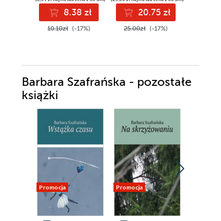
8.38 zł
20.75 zł
4
10.10zł
(-17%)
25.00zł
(-17%)
50.00z
Barbara Szafrańska - pozostałe
książki
Promocja
Promocja
Promocja