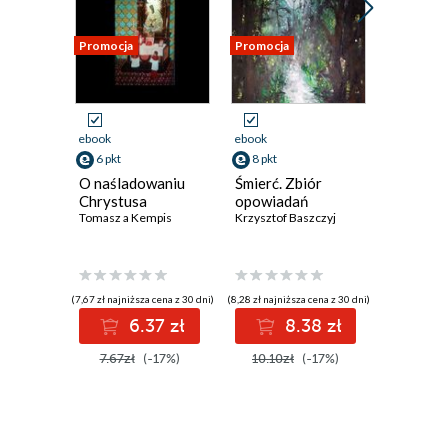
Promocja
Promocja
Promocja
ebook
ebook
ebook
6 pkt
8 pkt
8 pkt
O naśladowaniu
Śmierć. Zbiór
Łabędzie
Chrystusa
opowiadań
opowiad
Tomasz a Kempis
Krzysztof Baszczyj
Krzysztof 
(7,67 zł najniższa cena z 30 dni)
(8,28 zł najniższa cena z 30 dni)
(8,59 zł najniż
6.37 zł
8.38 zł
8
7.67zł
(-17%)
10.10zł
(-17%)
10.10z