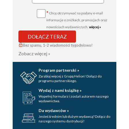
*
Chcę otrzymywać na podany e-mail
informacje o zniżkach, promocjach oraz
nowościach wydawniczych.
więcej »
DOŁĄCZ TERAZ
Bez spamu, 1-2 wiadomości tygodniowo!
Zobacz więcej »
Program partnerski »
Zarabiaj więcej z Grupą Helion! Dołącz do
programu partnerskiego.
Wydaj z nami książkę »
Wypełnij formularz i zostań autorem naszego
wydawnictwa.
Da wydawców »
Jesteś średnim lub dużym wydawcą? Dołącz do
naszego systemu dystrybucji!