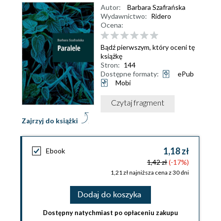
Autor:
Barbara Szafrańska
Wydawnictwo:
Ridero
Ocena:
Bądź pierwszym, który oceni tę
książkę
Stron:
144
Dostępne formaty:
ePub
Mobi
Czytaj fragment
Zajrzyj do książki
1,18 zł
Ebook
1,42 zł
(-17%)
1,21 zł najniższa cena z 30 dni
Dodaj do koszyka
Dostępny natychmiast po opłaceniu zakupu