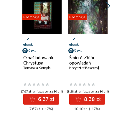
Promocja
Promocja
Promocja
ebook
ebook
ebook
6 pkt
8 pkt
8 pkt
O naśladowaniu
Śmierć. Zbiór
Domek. 
Chrystusa
opowiadań
poezji
Tomasz a Kempis
Krzysztof Baszczyj
Krzysztof 
(7,67 zł najniższa cena z 30 dni)
(8,28 zł najniższa cena z 30 dni)
(8,59 zł najniż
6.37 zł
8.38 zł
8
7.67zł
(-17%)
10.10zł
(-17%)
10.10z