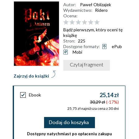
Autor:
Paweł Oblizajek
Wydawnictwo:
Ridero
Ocena:
Bądź pierwszym, który oceni tę
książkę
Stron:
225
Dostępne formaty:
ePub
Mobi
Czytaj fragment
Zajrzyj do książki
25,14 zł
Ebook
30,29 zł
(-17%)
25,75 zł najniższa cena z 30 dni
Dodaj do koszyka
Dostępny natychmiast po opłaceniu zakupu