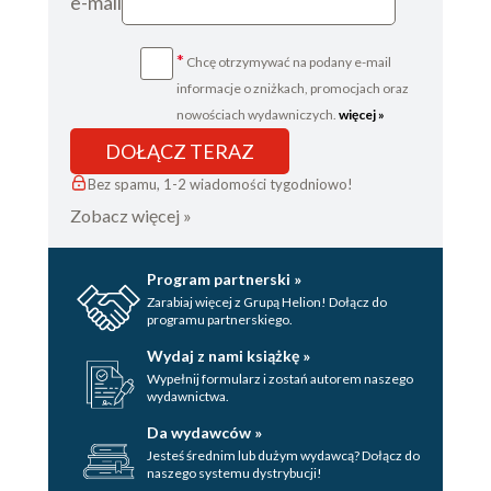
e-mail
*
Chcę otrzymywać na podany e-mail
informacje o zniżkach, promocjach oraz
nowościach wydawniczych.
więcej »
DOŁĄCZ TERAZ
Bez spamu, 1-2 wiadomości tygodniowo!
Zobacz więcej »
Program partnerski »
Zarabiaj więcej z Grupą Helion! Dołącz do
programu partnerskiego.
Wydaj z nami książkę »
Wypełnij formularz i zostań autorem naszego
wydawnictwa.
Da wydawców »
Jesteś średnim lub dużym wydawcą? Dołącz do
naszego systemu dystrybucji!