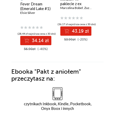
pakiecie z ex
R.S. Grey
Fever Dream
Marcelina Bobeł
,
Zuzanna Kulik
(Emerald Lake #1)
Elsie Silver
(36,17 zł najniższa cena z 30 dni)
(32,49 zł najni
43.19 zł
3
(28,44 zł najniższa cena z 30 dni)
53.99zł
(-20%)
49.99z
34.14 zł
56.90zł
(-40%)
Ebooka
"Pakt z aniołem"
przeczytasz na:
czytnikach Inkbook, Kindle, Pocketbook,
Onyx Boox i innych