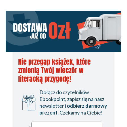
Nie przegap książek, które
zmienią Twój wieczór w
literacką przygodę!
Dołącz do czytelników
Ebookpoint, zapisz się na nasz
newsletter i
odbierz darmowy
prezent
. Czekamy na Ciebie!