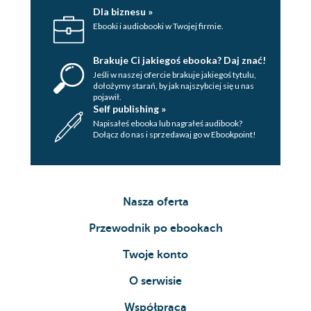
Dla biznesu »
Ebooki i audiobooki w Twojej firmie.
Brakuje Ci jakiegoś ebooka? Daj znać!
Jeśli w naszej ofercie brakuje jakiegoś tytulu,
dołożymy starań, by jak najszybciej się u nas
pojawił.
Self publishing »
Napisałeś ebooka lub nagrałeś audibook?
Dołącz do nas i sprzedawaj go w Ebookpoint!
Nasza oferta
Przewodnik po ebookach
Twoje konto
O serwisie
Współpraca