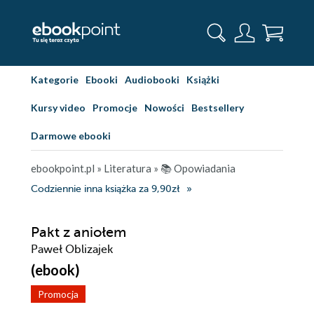
Kategorie
Ebooki
Audiobooki
Książki
Kursy video
Promocje
Nowości
Bestsellery
Darmowe ebooki
ebookpoint.pl
»
Literatura
»
📚 Opowiadania
Codziennie inna książka za 9,90zł
Pakt z aniołem
Paweł Oblizajek
(ebook)
Promocja