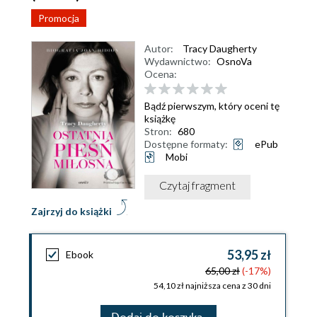
Promocja
Autor:
Tracy Daugherty
Wydawnictwo:
OsnoVa
Ocena:
Bądź pierwszym, który oceni tę
książkę
Stron:
680
Dostępne formaty:
ePub
Mobi
Czytaj fragment
Zajrzyj do książki
53,95 zł
Ebook
65,00 zł
(-17%)
54,10 zł najniższa cena z 30 dni