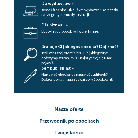
Da wydawców »
Jesteś średnim lub dużym wydawcą? Dołącz do
naszego systemu dystrybucji!
Dla biznesu »
Ebooki i audiobooki w Twojej firmie.
Brakuje Ci jakiegoś ebooka? Daj znać!
Jeśli w naszej ofercie brakuje jakiegoś tytulu,
dołożymy starań, by jak najszybciej się u nas
pojawił.
Self publishing »
Napisałeś ebooka lub nagrałeś audibook?
Dołącz do nas i sprzedawaj go w Ebookpoint!
Nasza oferta
Przewodnik po ebookach
Twoje konto