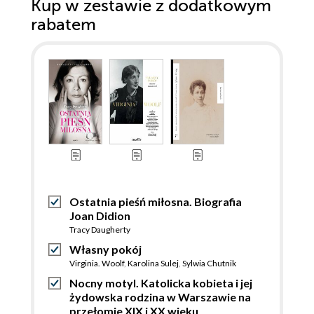
Kup w zestawie z dodatkowym
rabatem
Ostatnia pieśń miłosna. Biografia
Joan Didion
Tracy Daugherty
Własny pokój
Virginia. Woolf
,
Karolina Sulej
,
Sylwia Chutnik
Nocny motyl. Katolicka kobieta i jej
żydowska rodzina w Warszawie na
przełomie XIX i XX wieku