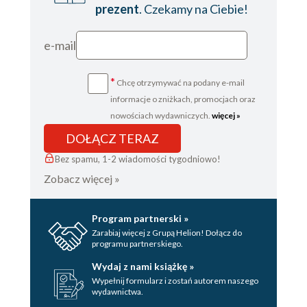
prezent
. Czekamy na Ciebie!
e-mail
*
Chcę otrzymywać na podany e-mail
informacje o zniżkach, promocjach oraz
nowościach wydawniczych.
więcej »
DOŁĄCZ TERAZ
Bez spamu, 1-2 wiadomości tygodniowo!
Zobacz więcej »
Program partnerski »
Zarabiaj więcej z Grupą Helion! Dołącz do
programu partnerskiego.
Wydaj z nami książkę »
Wypełnij formularz i zostań autorem naszego
wydawnictwa.