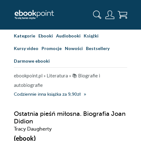
Kategorie
Ebooki
Audiobooki
Książki
Kursy video
Promocje
Nowości
Bestsellery
Darmowe ebooki
ebookpoint.pl
»
Literatura
»
📚 Biografie i
autobiografie
Codziennie inna książka za 9,90zł
Ostatnia pieśń miłosna. Biografia Joan
Didion
Tracy Daugherty
(ebook)