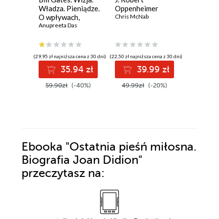
Władza. Pieniądze.
Oppenheimer
Leszek Mil
O wpływach,
Chris McNab
biznesie i tym, co
Anupreeta Das
niejawne
(29,95 zł najniższa cena z 30 dni)
(22,50 zł najniższa cena z 30 dni)
(35,99 zł najni
35.94 zł
39.99 zł
3
59.90zł
(-40%)
49.99zł
(-20%)
44.99z
Ebooka
"Ostatnia pieśń miłosna.
Biografia Joan Didion"
przeczytasz na: