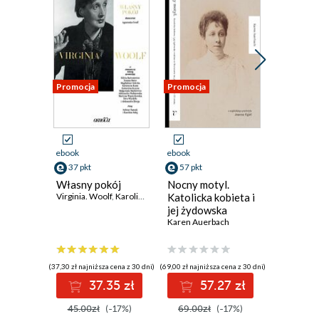
Promocja
Promocja
Promocja
ebook
ebook
ebook
37 pkt
57 pkt
48 pkt
Własny pokój
Nocny motyl.
Rekonstr
Virginia. Woolf
,
Karolina Sulej
,
Katolicka kobieta i
Sylwia Chutnik
Połowa 
jej żydowska
tonie w
rodzina w
Karen Auerbach
Agnieszka
Warszawie na
przełomie XIX i XX
wieku
(37,30 zł najniższa cena z 30 dni)
(69,00 zł najniższa cena z 30 dni)
(59,00 zł najni
37.35 zł
57.27 zł
4
45.00zł
(-17%)
69.00zł
(-17%)
59.00z