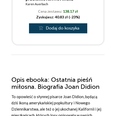
Karen Auerbach
Cena zestawu:
138.17 zł
Zyskujesz: 40.83 zł (-23%)
Dodaj do koszyka
Opis
ebooka
: Ostatnia pieśń
miłosna. Biografia Joan Didion
To opowieść o słynnej pisarce Joan Didion, będącą
dziś ikoną amerykańskiej popkultury i Nowego
Dziennikarstwa, ale też o jej ukochanej Kalifornii i jej
mieszkańcach, których losy opisywała w swoich