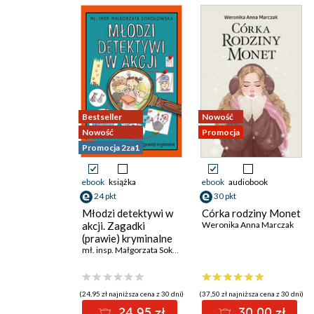
Bestseller
Nowość
Nowość
Promocja
Promocja 2za1
ebook
książka
ebook
audiobook
24 pkt
30 pkt
Młodzi detektywi w
Córka rodziny Monet
akcji. Zagadki
Weronika Anna Marczak
(prawie) kryminalne
mł. insp. Małgorzata Sokołowska
(24,95 zł najniższa cena z 30 dni)
(37,50 zł najniższa cena z 30 dni)
24.95 zł
30.00 zł