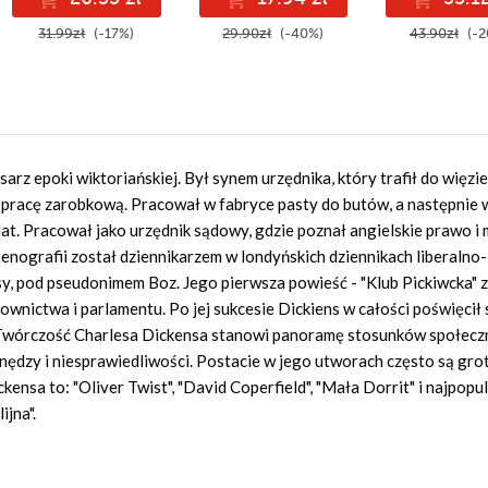
31.99zł
(-17%)
29.90zł
(-40%)
43.90zł
(-2
rz epoki wiktoriańskiej. Był synem urzędnika, który trafił do więzie
ąć pracę zarobkową. Pracował w fabryce pasty do butów, a następnie 
 lat. Pracował jako urzędnik sądowy, gdzie poznał angielskie prawo i
nografii został dziennikarzem w londyńskich dziennikach liberalno-
y, pod pseudonimem Boz. Jego pierwsza powieść - "Klub Pickiwcka" 
downictwa i parlamentu. Po jej sukcesie Dickiens w całości poświęcił 
 Twórczość Charlesa Dickensa stanowi panoramę stosunków społecz
nędzy i niesprawiedliwości. Postacie w jego utworach często są gr
ensa to: "Oliver Twist", "David Coperfield", "Mała Dorrit" i najpopu
jna".