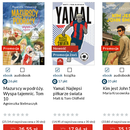
Promocja
Nowość
Promocja
Promocja 2za1
ebook
audiobook
ebook
książka
ebook
audiobook
26 pkt
17 pkt
35 pkt
Mazurscy w podróży.
Yamal. Najlepsi
Kim jest John 
Wyspa tajemnic. Tom
piłkarze świata
Maria Krasowska
10
Matt & Tom Oldfield
Agnieszka Stelmaszyk
(25,54 zł najniższa cena z 30 dni)
(14,95 zł najniższa cena z 30 dni)
(33,80 zł najniższa ce
26.55 zł
17.94 zł
35.12