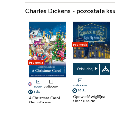
Charles Dickens - pozostałe ksi
Promocja
Promocja
Odsłuchaj
audiobook
ebook
audiobook
16 pkt
6 pkt
Opowieść wigilijna
A Christmas Carol
Charles Dickens
Charles Dickens