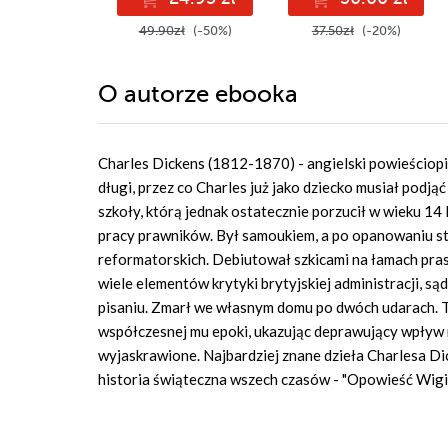
49.90zł
(-50%)
37.50zł
(-20%)
O autorze
ebooka
Charles Dickens (1812-1870) - angielski powieściopisa
długi, przez co Charles już jako dziecko musiał podj
szkoły, którą jednak ostatecznie porzucił w wieku 14
pracy prawników. Był samoukiem, a po opanowaniu ste
reformatorskich. Debiutował szkicami na łamach pras
wiele elementów krytyki brytyjskiej administracji, są
pisaniu. Zmarł we własnym domu po dwóch udarach.
współczesnej mu epoki, ukazując deprawujący wpływ 
wyjaskrawione. Najbardziej znane dzieła Charlesa Dick
historia świąteczna wszech czasów - "Opowieść Wigili