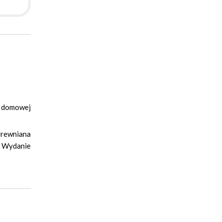
j domowej
drewniana
j. Wydanie