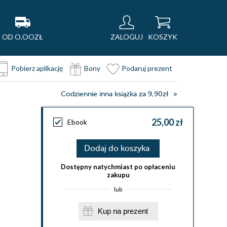
OD O,OOZŁ
ZALOGUJ
KOSZYK
Pobierz aplikację
Bony
Podaruj prezent
Codziennie inna książka za 9,90zł
25,00 zł
Ebook
Dodaj do koszyka
Dostępny natychmiast po opłaceniu
zakupu
lub
Kup na prezent