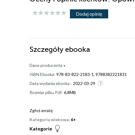
Dodaj opinię
Szczegóły
ebooka
Dane producenta
»
ISBN Ebooka:
978-83-822-2183-1, 9788382221831
Data wydania ebooka :
2022-03-29
Rozmiar pliku Pdf:
6.8MB
Zgłoś erratę
Kategoria wiekowa:
6+
Kategorie