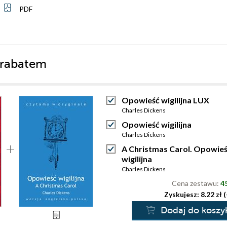
PDF
 rabatem
Opowieść wigilijna LUX
Charles Dickens
Opowieść wigilijna
Charles Dickens
A Christmas Carol. Opowie
wigilijna
Charles Dickens
Cena zestawu:
45
Zyskujesz: 8.22 zł 
Dodaj do koszy