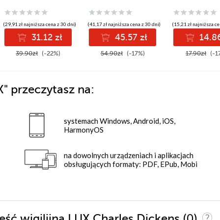
(29,91 zł najniższa cena z 30 dni)
(41,17 zł najniższa cena z 30 dni)
(15,21 zł najniższa ce
31.12 zł
45.57 zł
14.86
39.90zł
(-22%)
54.90zł
(-17%)
17.90zł
(-1
X"
przeczytasz na:
systemach Windows, Android, iOS,
HarmonyOS
na dowolnych urządzeniach i aplikacjach
obsługujących formaty: PDF, EPub, Mobi
(0)
eść wigilijna LUX Charles Dickens