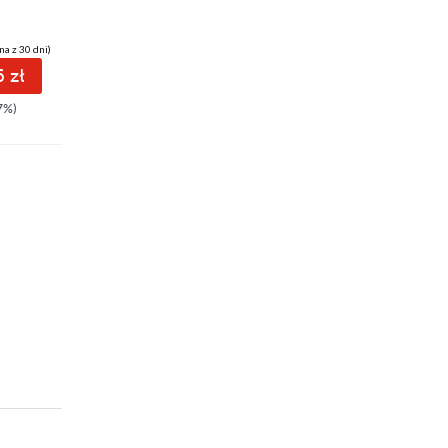
na z 30 dni)
 zł
7%)