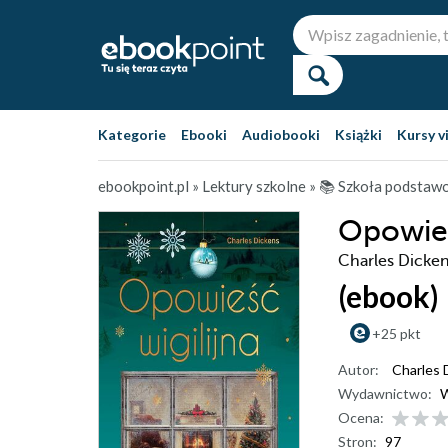
Kategorie
Ebooki
Audiobooki
Książki
Kursy v
ebookpoint.pl
»
Lektury szkolne
»
📚 Szkoła podstaw
Opowieś
Charles Dicke
(ebook)
+25 pkt
Autor:
Charles 
Wydawnictwo:
Ocena:
Stron:
97