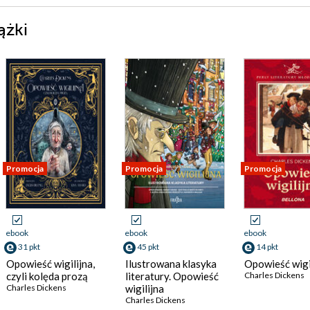
ążki
Promocja
Promocja
Promocja
ebook
ebook
ebook
31 pkt
45 pkt
14 pkt
Opowieść wigilijna,
Ilustrowana klasyka
Opowieść wigi
czyli kolęda prozą
literatury. Opowieść
Charles Dickens
Charles Dickens
wigilijna
Charles Dickens