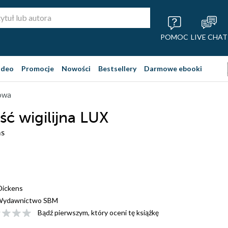
POMOC
LIVE CHAT
ideo
Promocje
Nowości
Bestsellery
Darmowe ebooki
owa
ć wigilijna LUX
ns
Dickens
Wydawnictwo SBM
Bądź pierwszym, który oceni tę książkę