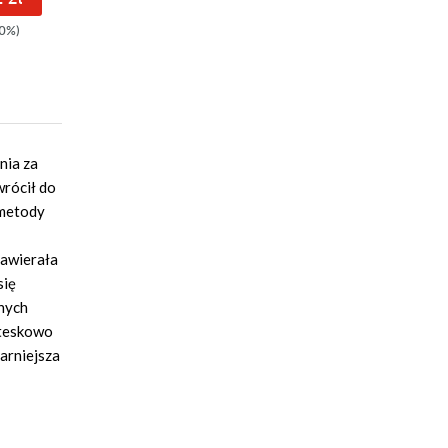
0%)
44.90zł
(-20%)
35.90zł
(-19%)
nia za
wrócił do
 metody
zawierała
się
nych
oteskowo
larniejsza