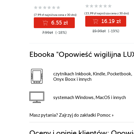
(15,99 zł najniższa cena z 30 dni)
(7,99 zł najniższa cena z 30 dni)
16.19 zł
6.55 zł
19.99zł
(-19%)
7.99zł
(-18%)
Ebooka
"Opowieść wigilijna LU
czytnikach Inkbook, Kindle, Pocketbook,
Onyx Boox i innych
systemach Windows, MacOS i innych
Masz pytania? Zajrzyj do zakładki
Pomoc
»
Oceny i opinie klientów: Opowi