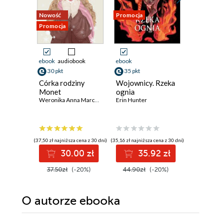
Nowość
Promocja
Promocja
Promocja
ebook
audiobook
ebook
ebook
ksi
30 pkt
35 pkt
28 pkt
Córka rodziny
Wojownicy. Rzeka
Akademi
Monet
ognia
piłkarsk
Weronika Anna Marczak
Erin Hunter
się zacz
T.Z. Layton
(37,50 zł najniższa cena z 30 dni)
(35,16 zł najniższa cena z 30 dni)
(23,45 zł najni
30.00 zł
35.92 zł
2
37.50zł
(-20%)
44.90zł
(-20%)
46.90z
O autorze
ebooka