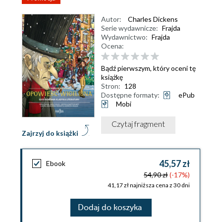
Autor:
Charles Dickens
Serie wydawnicze:
Frajda
Wydawnictwo:
Frajda
Ocena:
Bądź pierwszym, który oceni tę
książkę
Stron:
128
Dostępne formaty:
ePub
Mobi
Czytaj fragment
Zajrzyj do książki
45,57 zł
Ebook
54,90 zł
(-17%)
41,17 zł najniższa cena z 30 dni
Dodaj do koszyka