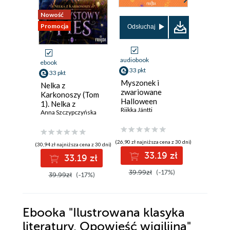
Nowość
Promocja
Promocja
Odsłuchaj
audiobook
ebook
ebook
aud
33 pkt
33 pkt
35 pkt
Myszonek i
Nelka z
Tymek, 
zwariowane
Karkonoszy (Tom
i zimowe
Halloween
1). Nelka z
zamczys
Riikka Jäntti
Karkonoszy.
Anna Szczypczyńska
Sylwia Win
Ametystowy pies
(26,90 zł najniższa cena z 30 dni)
(30,94 zł najniższa cena z 30 dni)
(32,24 zł najni
33.19 zł
33.19 zł
3
39.99zł
(-17%)
39.99zł
(-17%)
42.99z
Ebooka
"Ilustrowana klasyka
literatury. Opowieść wigilijna"