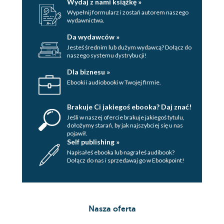
Wydaj z nami książkę »
Wypełnij formularz i zostań autorem naszego
wydawnictwa.
Da wydawców »
Jesteś średnim lub dużym wydawcą? Dołącz do
naszego systemu dystrybucji!
Dla biznesu »
Ebooki i audiobooki w Twojej firmie.
Brakuje Ci jakiegoś ebooka? Daj znać!
Jeśli w naszej ofercie brakuje jakiegoś tytulu,
dołożymy starań, by jak najszybciej się u nas
pojawił.
Self publishing »
Napisałeś ebooka lub nagrałeś audibook?
Dołącz do nas i sprzedawaj go w Ebookpoint!
Nasza oferta