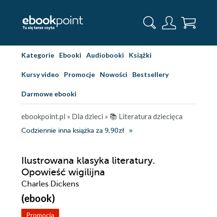
Kategorie
Ebooki
Audiobooki
Książki
Kursy video
Promocje
Nowości
Bestsellery
Darmowe ebooki
ebookpoint.pl
»
Dla dzieci
»
📚 Literatura dziecięca
Codziennie inna książka za 9,90zł
Ilustrowana klasyka literatury.
Opowieść wigilijna
Charles Dickens
(ebook)
Promocja