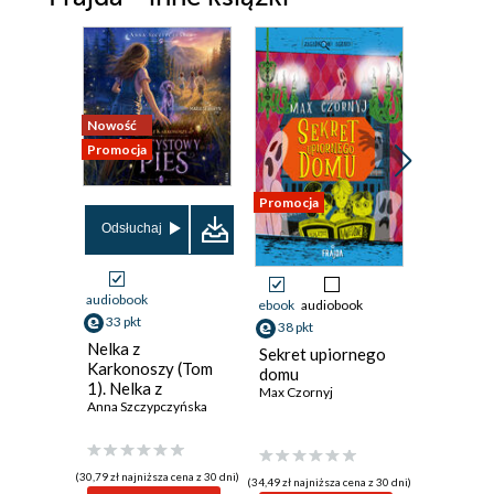
Strofa IV: OSTATNI Z DUCHÓW
Strofa V: KONIEC
Kolędy bożonarodzeniowe
O Autorze
Nowość
Promocja
Promocja
O ilustratorce
Karta redakcyjna
Promocja
Odsłuchaj
Odsłuch
audiobook
audiobook
ebook
audiobook
33 pkt
12 pkt
38 pkt
Nelka z
Saga z u
Sekret upiornego
Karkonoszy (Tom
Słonecz
domu
1). Nelka z
(Tom 2). 
Max Czornyj
Karkonoszy.
Anna Szczypczyńska
pożar
Josefine 
Ametystowy pies
(30,79 zł najniższa cena z 30 dni)
(11,54 zł najni
(34,49 zł najniższa cena z 30 dni)