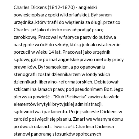
Charles Dickens (1812-1870) - angielski
powieściopisarz epoki wiktoriańskiej. Był synem
urzędnika, który trafił do więzienia za długi, przez co
Charles już jako dziecko musiał podjąć pracę
zarobkową. Pracował w fabryce pasty do butów, a
następnie wrócił do szkoły, którą jednak ostatecznie
porzucił w wieku 14 lat. Pracował jako urzędnik
sądowy, gdzie poznał angielskie prawo i metody pracy
prawników. Był samoukiem, a po opanowaniu
stenografii został dziennikarzem w londyńskich
dziennikach liberalno-reformatorskich. Debiutował
szkicami na łamach prasy, pod pseudonimem Boz. Jego
pierwsza powieść - "Klub Pickiwcka" zawierała wiele
elementów krytyki brytyjskiej administracji,
sądownictwa i parlamentu. Po jej sukcesie Dickiens w
całości poświęcił się pisaniu. Zmarł we własnym domu
po dwóch udarach. Twórczość Charlesa Dickensa
stanowi panoramę stosunków społecznych