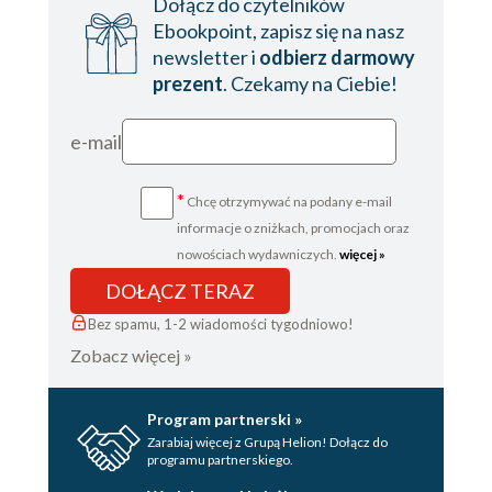
Dołącz do czytelników
Ebookpoint, zapisz się na nasz
newsletter i
odbierz darmowy
prezent
. Czekamy na Ciebie!
e-mail
*
Chcę otrzymywać na podany e-mail
informacje o zniżkach, promocjach oraz
nowościach wydawniczych.
więcej »
DOŁĄCZ TERAZ
Bez spamu, 1-2 wiadomości tygodniowo!
Zobacz więcej »
Program partnerski »
Zarabiaj więcej z Grupą Helion! Dołącz do
programu partnerskiego.