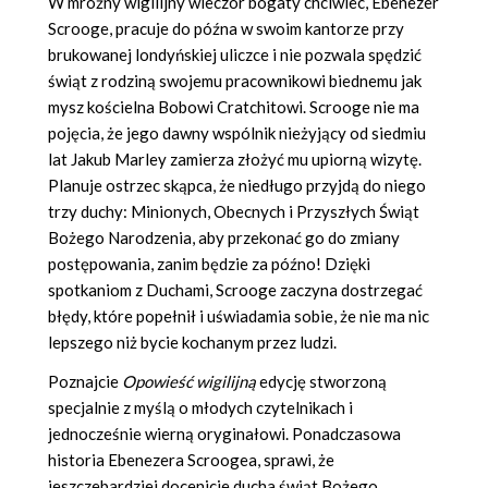
W mroźny wigilijny wieczór bogaty chciwiec, Ebenezer
Scrooge, pracuje do późna w swoim kantorze przy
brukowanej londyńskiej uliczce i nie pozwala spędzić
świąt z rodziną swojemu pracownikowi biednemu jak
mysz kościelna Bobowi Cratchitowi. Scrooge nie ma
pojęcia, że jego dawny wspólnik nieżyjący od siedmiu
lat Jakub Marley zamierza złożyć mu upiorną wizytę.
Planuje ostrzec skąpca, że niedługo przyjdą do niego
trzy duchy: Minionych, Obecnych i Przyszłych Świąt
Bożego Narodzenia, aby przekonać go do zmiany
postępowania, zanim będzie za późno! Dzięki
spotkaniom z Duchami, Scrooge zaczyna dostrzegać
błędy, które popełnił i uświadamia sobie, że nie ma nic
lepszego niż bycie kochanym przez ludzi.
Poznajcie
Opowieść wigilijną
edycję stworzoną
specjalnie z myślą o młodych czytelnikach i
jednocześnie wierną oryginałowi. Ponadczasowa
historia Ebenezera Scroogea, sprawi, że
jeszczebardziej docenicie ducha świąt Bożego