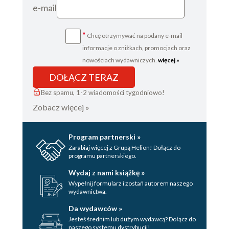
e-mail
*
Chcę otrzymywać na podany e-mail
informacje o zniżkach, promocjach oraz
nowościach wydawniczych.
więcej »
DOŁĄCZ TERAZ
Bez spamu, 1-2 wiadomości tygodniowo!
Zobacz więcej »
Program partnerski »
Zarabiaj więcej z Grupą Helion! Dołącz do
programu partnerskiego.
Wydaj z nami książkę »
Wypełnij formularz i zostań autorem naszego
wydawnictwa.
Da wydawców »
Jesteś średnim lub dużym wydawcą? Dołącz do
naszego systemu dystrybucji!