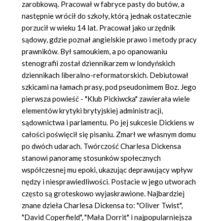
zarobkową. Pracował w fabryce pasty do butów, a
następnie wrócił do szkoły, którą jednak ostatecznie
porzucił w wieku 14 lat. Pracował jako urzędnik
sądowy, gdzie poznał angielskie prawo i metody pracy
prawników. Był samoukiem, a po opanowaniu
stenografii został dziennikarzem w londyńskich
dziennikach liberalno-reformatorskich. Debiutował
szkicami na łamach prasy, pod pseudonimem Boz. Jego
pierwsza powieść - "Klub Pickiwcka" zawierała wiele
elementów krytyki brytyjskiej administracji,
sądownictwa i parlamentu. Po jej sukcesie Dickiens w
całości poświęcił się pisaniu. Zmarł we własnym domu
po dwóch udarach. Twórczość Charlesa Dickensa
stanowi panoramę stosunków społecznych
współczesnej mu epoki, ukazując deprawujący wpływ
nędzy i niesprawiedliwości. Postacie w jego utworach
często są groteskowo wyjaskrawione. Najbardziej
znane dzieła Charlesa Dickensa to: "Oliver Twist",
"David Coperfield", "Mała Dorrit" i najpopularniejsza