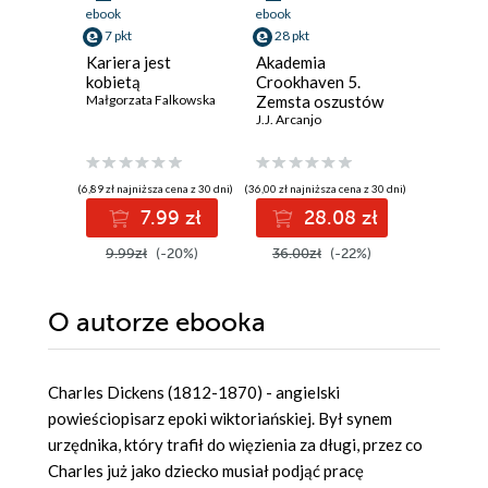
ebook
ebook
ebook
7 pkt
28 pkt
33 pkt
Kariera jest
Akademia
I wszyst
kobietą
Crookhaven 5.
się księ
Małgorzata Falkowska
Zemsta oszustów
Georgi Go
J.J. Arcanjo
(6,89 zł najniższa cena z 30 dni)
(36,00 zł najniższa cena z 30 dni)
(30,03 zł najni
7.99 zł
28.08 zł
3
9.99zł
(-20%)
36.00zł
(-22%)
42.90z
O autorze
ebooka
Charles Dickens (1812-1870) - angielski
powieściopisarz epoki wiktoriańskiej. Był synem
urzędnika, który trafił do więzienia za długi, przez co
Charles już jako dziecko musiał podjąć pracę