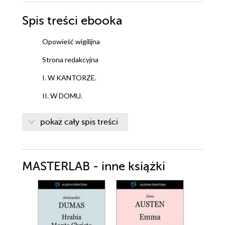
Spis treści
ebooka
Opowieść wigilijna
Strona redakcyjna
I. W KANTORZE.
II. W DOMU.
III. PIERWSZY Z TRZECH DUCHÓW.
pokaż cały spis treści
IV. DRUGI Z TRZECH DUCHÓW.
V. DUCH OSTATNI.
MASTERLAB - inne książki
VI. PRZEBUDZENIE.