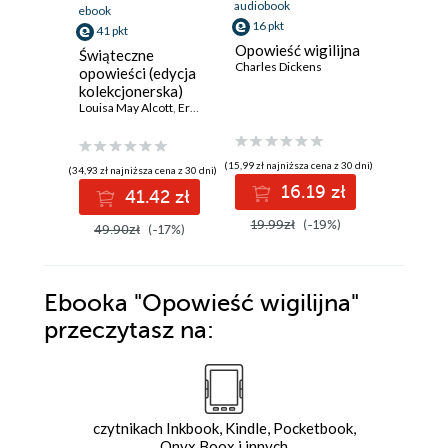
audiobook
ebook
ebook
16 pkt
41 pkt
14 pkt
Opowieść wigilijna
Świąteczne
Opowieść
Charles Dickens
opowieści (edycja
Charles D
kolekcjonerska)
Louisa May Alcott
,
Ernst T.A. Hoffmann
,
L.M. Montgomery
,
Charles D
(15,99 zł najniższa cena z 30 dni)
(34,93 zł najniższa cena z 30 dni)
(15,21 zł najni
16.19 zł
41.42 zł
1
19.99zł
(-19%)
49.90zł
(-17%)
17.90z
Ebooka
"Opowieść wigilijna"
przeczytasz na:
czytnikach Inkbook, Kindle, Pocketbook,
Onyx Boox i innych