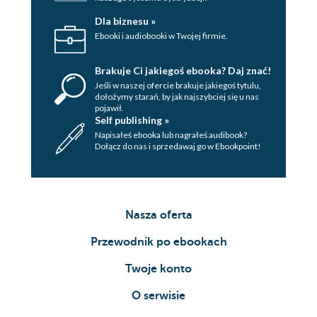
Dla biznesu »
Ebooki i audiobooki w Twojej firmie.
Brakuje Ci jakiegoś ebooka? Daj znać!
Jeśli w naszej ofercie brakuje jakiegoś tytulu,
dołożymy starań, by jak najszybciej się u nas
pojawił.
Self publishing »
Napisałeś ebooka lub nagrałeś audibook?
Dołącz do nas i sprzedawaj go w Ebookpoint!
Nasza oferta
Przewodnik po ebookach
Twoje konto
O serwisie