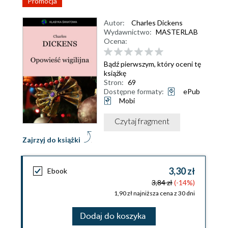
Promocja
Autor:
Charles Dickens
Wydawnictwo:
MASTERLAB
Ocena:
Bądź pierwszym, który oceni tę
książkę
Stron:
69
Dostępne formaty:
ePub
Mobi
Czytaj fragment
Zajrzyj do książki
3,30 zł
Ebook
3,84 zł
(-14%)
1,90 zł najniższa cena z 30 dni
Dodaj do koszyka