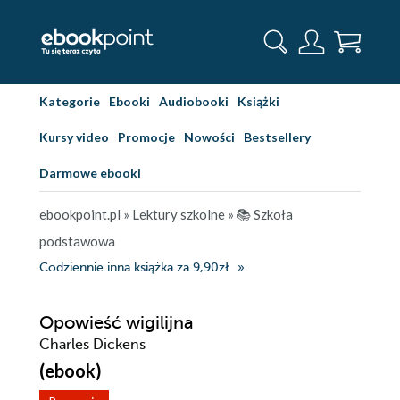
Kategorie
Ebooki
Audiobooki
Książki
Kursy video
Promocje
Nowości
Bestsellery
Darmowe ebooki
ebookpoint.pl
»
Lektury szkolne
»
📚 Szkoła
podstawowa
Codziennie inna książka za 9,90zł
Opowieść wigilijna
Charles Dickens
(ebook)