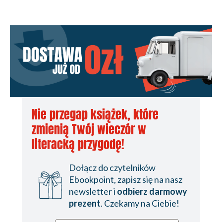
Nie przegap książek, które
zmienią Twój wieczór w
literacką przygodę!
Dołącz do czytelników
Ebookpoint, zapisz się na nasz
newsletter i
odbierz darmowy
prezent
. Czekamy na Ciebie!