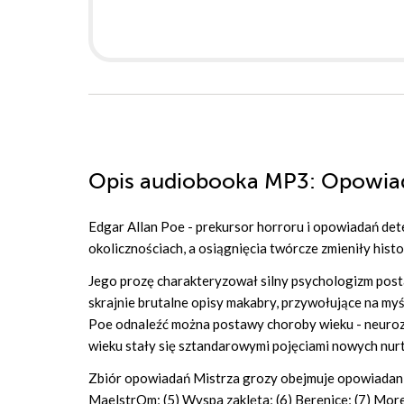
Opis
audiobooka MP3
: Opowia
Edgar Allan Poe - prekursor horroru i opowiadań dete
okolicznościach, a osiągnięcia twórcze zmieniły histor
Jego prozę charakteryzował silny psychologizm posta
skrajnie brutalne opisy makabry, przywołujące na my
Poe odnaleźć można postawy choroby wieku - neurozy,
wieku stały się sztandarowymi pojęciami nowych nur
Zbiór opowiadań Mistrza grozy obejmuje opowiadania: 
MaelstrOm; (5) Wyspa zaklęta; (6) Berenice; (7) Mor