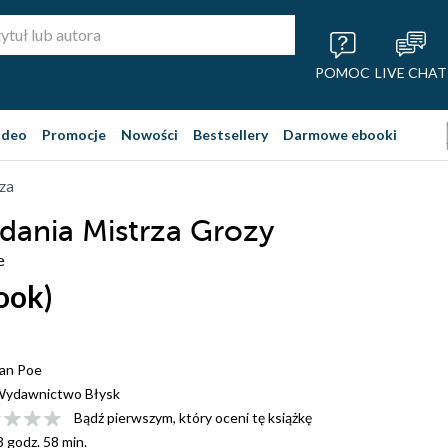
POMOC
LIVE CHAT
ideo
Promocje
Nowości
Bestsellery
Darmowe ebooki
oza
ania Mistrza Grozy
e
ook)
lan Poe
ydawnictwo Błysk
Bądź pierwszym, który oceni tę książkę
3 godz. 58 min.