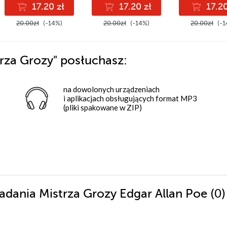
17.20 zł
17.20 zł
17.20
20.00zł
(-14%)
20.00zł
(-14%)
20.00zł
(-1
rza Grozy"
posłuchasz:
na dowolonych urządzeniach
i aplikacjach obsługujących format MP3
(pliki spakowane w ZIP)
(0
adania Mistrza Grozy Edgar Allan Poe