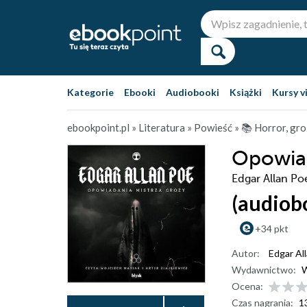
Kategorie
Ebooki
Audiobooki
Książki
Kursy v
ebookpoint.pl
»
Literatura
»
Powieść
»
📚 Horror, gr
Opowiad
Edgar Allan Po
(audiob
+34 pkt
Autor:
Edgar Al
Wydawnictwo:
W
Ocena:
Czas nagrania:
1