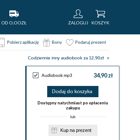
OD O,OOZŁ
ZALOGUJ
KOSZYK
Pobierz aplikację
Bony
Podaruj prezent
Codziennie inny audiobook za 12,90zł
34,90 zł
Audiobook mp3
Dodaj do koszyka
Dostępny natychmiast po opłaceniu
zakupu
lub
Kup na prezent