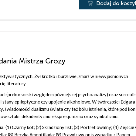
Dodaj do koszy
dania Mistrza Grozy
ktywistycznych. Żył krótko i burzliwie, zmarł w niewyjaśnionych
ię literatury.
ci (prekursorski względem późniejszej psychoanalizy) oraz surreali
śl stany epileptyczne czy upojenie alkoholowe. W twórczości Edgara
 świadomości dualizmu świata czy też bólu istnienia, które pod kon
tów sztuki: dekadentyzmu, ekspresjonizmu oraz symbolizmu.
(1) Czarny kot; (2) Skradziony list; (3) Portret owalny; (4) Zejście
ella; (8) Beczka Amontillada; (9) Prawdziwy opis wypadku z Panem