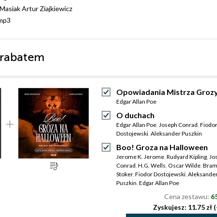
Masiak Artur Ziajkiewicz
mp3
 rabatem
Opowiadania Mistrza Groz
Edgar Allan Poe
O duchach
Edgar Allan Poe
,
Joseph Conrad
,
Fiodo
Dostojewski
,
Aleksander Puszkin
Boo! Groza na Halloween
Jerome K. Jerome
,
Rudyard Kipling
,
Jo
Conrad
,
H.G. Wells
,
Oscar Wilde
,
Bra
Stoker
,
Fiodor Dostojewski
,
Aleksande
Puszkin
,
Edgar Allan Poe
Cena zestawu:
65
Zyskujesz: 11.75 zł 