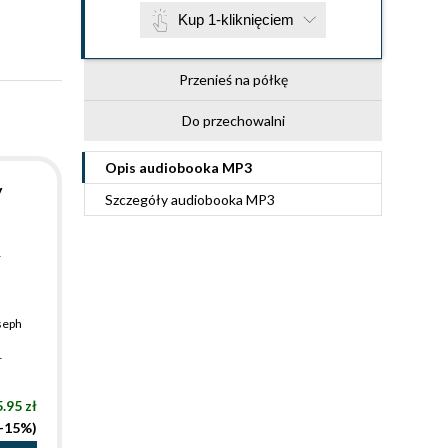
Kup 1-kliknięciem
Przenieś na półkę
Do przechowalni
Opis
audiobooka MP3
y
Szczegóły
audiobooka MP3
r
seph
m
r
.95 zł
(-15%)