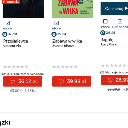
Promocja
Odsłuchaj
ebook
audiobook
ebook
ebook
26 pkt
36 pkt
39 pkt
Jagnię
Prześmiewca
Zabawa w wilka
Lucy Rose
Vincent Vin
Zuzana Rihova
(23,09 zł najniższa ce
(34,30 zł najniższa cena z 30 dni)
26.99
36.12 zł
39.99 zł
29.99zł
(-1
43.00zł
(-16%)
ążki