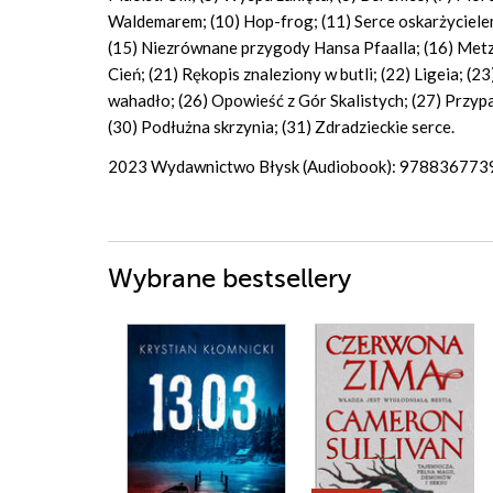
Waldemarem; (10) Hop-frog; (11) Serce oskarżyciele
(15) Niezrównane przygody Hansa Pfaalla; (16) Metze
Cień; (21) Rękopis znaleziony w butli; (22) Ligeia; (2
wahadło; (26) Opowieść z Gór Skalistych; (27) Przy
(30) Podłużna skrzynia; (31) Zdradzieckie serce.
2023 Wydawnictwo Błysk (Audiobook): 97883677
Wybrane bestsellery