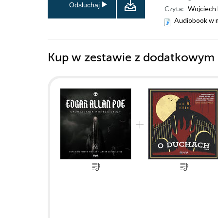
Odsłuchaj
Czyta:
Wojciech 
Audiobook w 
Kup w zestawie z dodatkowym