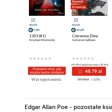
Nowość
Promocja
ebook
ebook
9 pkt
46 pkt
1303 (#1)
Czerwona Zima
Krystian Kłomnicki
Cameron Sullivan
(41,99 zł najniższa cena z 30 dni)
Powiadom mnie, gdy
46.79 zł
książka będzie dostępna
W przygotowaniu
59.99zł
(-22%)
Edgar Allan Poe - pozostałe ksi