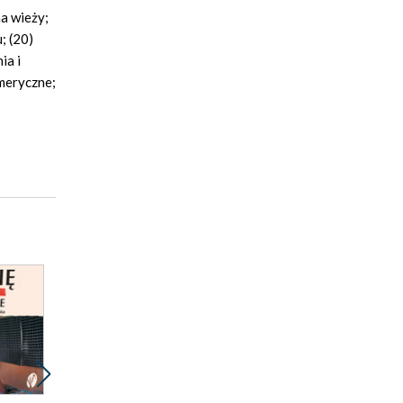
a wieży;
; (20)
ia i
meryczne;