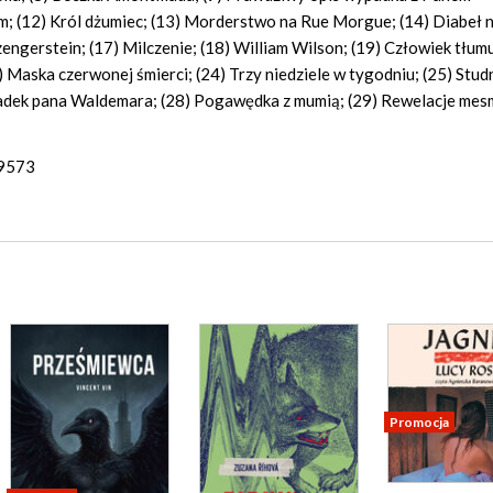
m; (12) Król dżumiec; (13) Morderstwo na Rue Morgue; (14) Diabeł n
ngerstein; (17) Milczenie; (18) William Wilson; (19) Człowiek tłumu
3) Maska czerwonej śmierci; (24) Trzy niedziele w tygodniu; (25) Studn
padek pana Waldemara; (28) Pogawędka z mumią; (29) Rewelacje mes
39573
Promocja