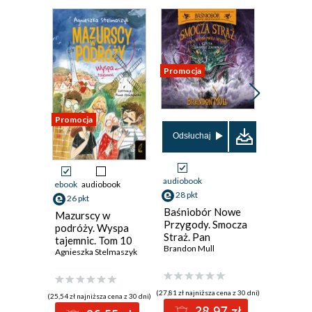
Promocja
Promocja
Promocja
Odsłuchaj
audiobook
ebook
audiobook
ebook
aud
28 pkt
26 pkt
19 pkt
Baśniobór Nowe
Mazurscy w
Mazursc
Przygody. Smocza
podróży. Wyspa
podróży.
Straż. Pan
tajemnic. Tom 10
kontra f
Widmowej Wyspy.
Brandon Mull
Agnieszka Stelmaszyk
Agnieszka
Tom 3
(27,81 zł najniższa cena z 30 dni)
(25,54 zł najniższa cena z 30 dni)
(18,69 zł najni
28.97 zł