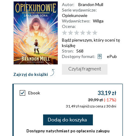
Autor:
Brandon Mull
Serie wydawnicze:
Opiekunowie
Wydawnictwo:
Wilga
Ocena:
Bądź pierwszym, który oceni tę
książkę
Stron:
568
Dostępny format:
ePub
Czytaj fragment
Zajrzyj do książki
33,19 zł
Ebook
39,99 zł
(-17%)
31,49 zł najniższa cena z 30 dni
Dodaj do koszyka
Dostępny natychmiast po opłaceniu zakupu