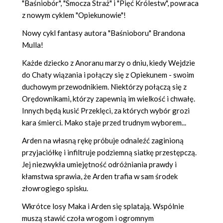
"Baśniobór", "Smocza Straż" i "Pięć Królestw", powraca
z nowym cyklem "Opiekunowie"!
Nowy cykl fantasy autora "Baśnioboru" Brandona
Mulla!
Każde dziecko z Anoranu marzy o dniu, kiedy Wejdzie
do Chaty wiązania i połączy się z Opiekunem - swoim
duchowym przewodnikiem. Niektórzy połączą się z
Orędownikami, którzy zapewnią im wielkość i chwałę.
Innych będą kusić Przeklęci, za których wybór grozi
kara śmierci. Mako staje przed trudnym wyborem...
Arden na własną rękę próbuje odnaleźć zaginioną
przyjaciółkę i infiltruje podziemną siatkę przestępczą.
Jej niezwykła umiejętność odróżniania prawdy i
kłamstwa sprawia, że Arden trafia w sam środek
złowrogiego spisku.
Wkrótce losy Maka i Arden się splatają. Wspólnie
muszą stawić czoła wrogom i ogromnym