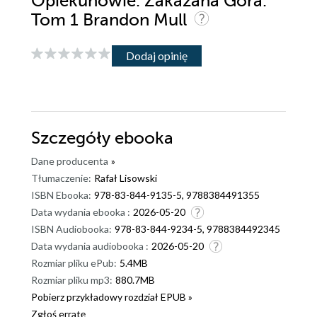
Opiekunowie. Zakazana Góra.
Tom 1 Brandon Mull
Dodaj opinię
Szczegóły
ebooka
Dane producenta
»
Tłumaczenie:
Rafał Lisowski
ISBN Ebooka:
978-83-844-9135-5, 9788384491355
Data wydania ebooka :
2026-05-20
ISBN Audiobooka:
978-83-844-9234-5, 9788384492345
Data wydania audiobooka :
2026-05-20
Rozmiar pliku ePub:
5.4MB
Rozmiar pliku mp3:
880.7MB
Pobierz przykładowy rozdział EPUB »
Zgłoś erratę