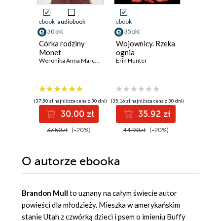
ebook
audiobook
ebook
ebook
ksi
30 pkt
35 pkt
28 pkt
Córka rodziny
Wojownicy. Rzeka
Akademi
Monet
ognia
piłkarsk
Weronika Anna Marczak
Erin Hunter
się zacz
T.Z. Layton
(37,50 zł najniższa cena z 30 dni)
(35,16 zł najniższa cena z 30 dni)
(23,45 zł najni
30.00 zł
35.92 zł
2
37.50zł
(-20%)
44.90zł
(-20%)
46.90z
O autorze
ebooka
Brandon Mull
to uznany na całym świecie autor
powieści dla młodzieży. Mieszka w amerykańskim
stanie Utah z czwórką dzieci i psem o imieniu Buffy