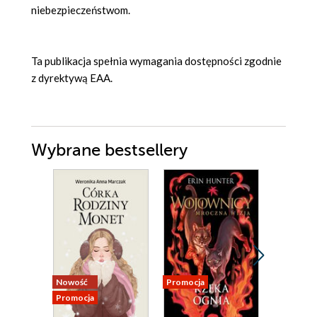
niebezpieczeństwom.
Ta publikacja spełnia wymagania dostępności zgodnie
z dyrektywą EAA.
Wybrane bestsellery
Nowość
Promocja
Promocja 
Promocja