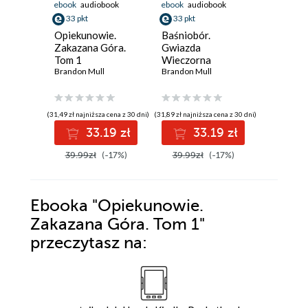
ebook
audiobook
ebook
audiobook
ebook
aud
33 pkt
33 pkt
33 pkt
Opiekunowie.
Baśniobór.
Baśniobó
Zakazana Góra.
Gwiazda
Brandon M
Tom 1
Wieczorna
Brandon Mull
wschodzi. Tom 2
Brandon Mull
(31,49 zł najniższa cena z 30 dni)
(31,89 zł najniższa cena z 30 dni)
(27,99 zł najni
33.19 zł
33.19 zł
3
39.99zł
(-17%)
39.99zł
(-17%)
39.99z
Ebooka
"Opiekunowie.
Zakazana Góra. Tom 1"
przeczytasz na: