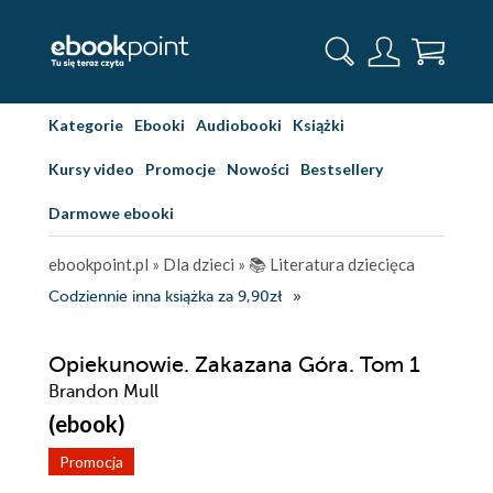
Kategorie
Ebooki
Audiobooki
Książki
Kursy video
Promocje
Nowości
Bestsellery
Darmowe ebooki
ebookpoint.pl
»
Dla dzieci
»
📚 Literatura dziecięca
Codziennie inna książka za 9,90zł
Opiekunowie. Zakazana Góra. Tom 1
Brandon Mull
(ebook)
Promocja