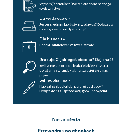
Wypełnij formularz i zostań autorem naszego
wydawnictwa.
Da wydawców »
Jesteś średnim lub dużym wydawcą? Dołącz do
naszego systemu dystrybucji!
Dla biznesu »
Ebooki i audiobooki w Twojej firmie.
Brakuje Ci jakiegoś ebooka? Daj znać!
Jeśli w naszej ofercie brakuje jakiegoś tytulu,
dołożymy starań, by jak najszybciej się u nas
pojawił.
Self publishing »
Napisałeś ebooka lub nagrałeś audibook?
Dołącz do nas i sprzedawaj go w Ebookpoint!
Nasza oferta
Przewodnik po ebookach