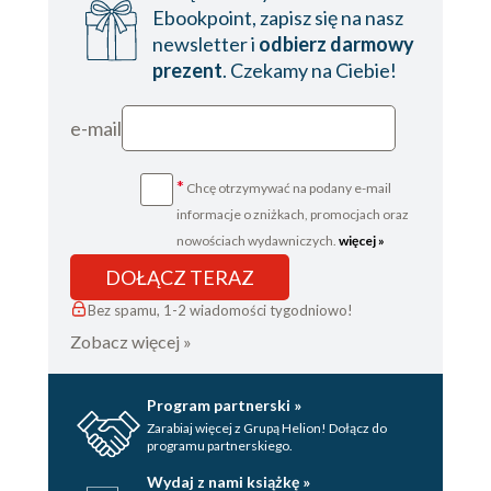
Ebookpoint, zapisz się na nasz
newsletter i
odbierz darmowy
prezent
. Czekamy na Ciebie!
e-mail
*
Chcę otrzymywać na podany e-mail
informacje o zniżkach, promocjach oraz
nowościach wydawniczych.
więcej »
DOŁĄCZ TERAZ
Bez spamu, 1-2 wiadomości tygodniowo!
Zobacz więcej »
Program partnerski »
Zarabiaj więcej z Grupą Helion! Dołącz do
programu partnerskiego.
Wydaj z nami książkę »