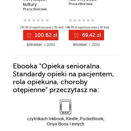
kultury
Praca zbiorowa
kultury
Praca zbiorowa
Praca zbi
(70,95 zł najniższa cena z 30 dni)
(48,95 zł najniższa cena z 30 dni)
(65,45 zł najni
100.62 zł
69.42 zł
9
129.00zł
(-22%)
89.00zł
(-22%)
119.00z
Ebooka
"Opieka senioralna.
Standardy opieki na pacjentem,
rola opiekuna, choroby
otępienne"
przeczytasz na:
czytnikach Inkbook, Kindle, Pocketbook,
Onyx Boox i innych