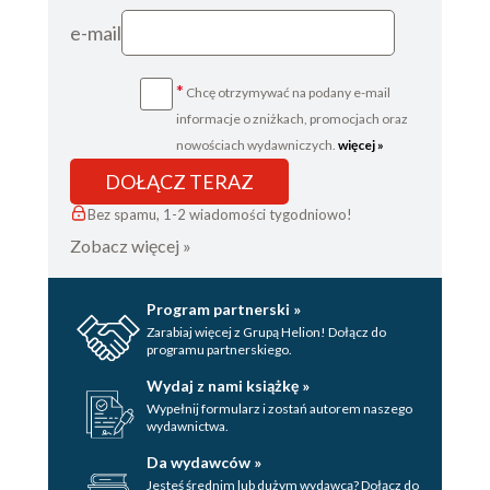
e-mail
*
Chcę otrzymywać na podany e-mail
informacje o zniżkach, promocjach oraz
nowościach wydawniczych.
więcej »
DOŁĄCZ TERAZ
Bez spamu, 1-2 wiadomości tygodniowo!
Zobacz więcej »
Program partnerski »
Zarabiaj więcej z Grupą Helion! Dołącz do
programu partnerskiego.
Wydaj z nami książkę »
Wypełnij formularz i zostań autorem naszego
wydawnictwa.
Da wydawców »
Jesteś średnim lub dużym wydawcą? Dołącz do