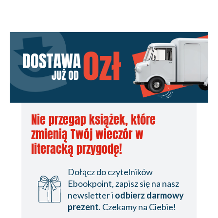
Nie przegap książek, które
zmienią Twój wieczór w
literacką przygodę!
Dołącz do czytelników
Ebookpoint, zapisz się na nasz
newsletter i
odbierz darmowy
prezent
. Czekamy na Ciebie!