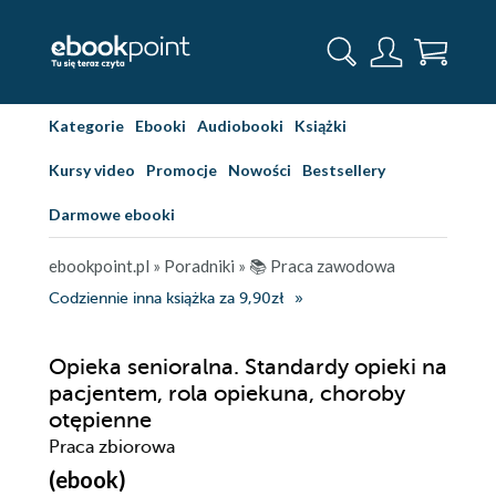
Kategorie
Ebooki
Audiobooki
Książki
Kursy video
Promocje
Nowości
Bestsellery
Darmowe ebooki
ebookpoint.pl
»
Poradniki
»
📚 Praca zawodowa
Codziennie inna książka za 9,90zł
Opieka senioralna. Standardy opieki na
pacjentem, rola opiekuna, choroby
otępienne
Praca zbiorowa
(ebook)