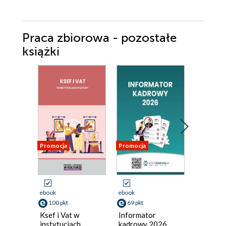
Praca zbiorowa - pozostałe
książki
Promocja
Promocja
Promocja
ebook
ebook
ebook
100 pkt
69 pkt
92 pkt
Ksef i Vat w
Informator
Codzienn
instytucjach
kadrowy 2026
prawo w 