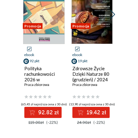
Promocja
Promocja
Promocja
ebook
ebook
ebook
92 pkt
19 pkt
19 pkt
Polityka
Zdrowsze Życie
Zdrowsz
rachunkowości
Dzięki Naturze 80
Dzięki N
2026 w
(grudzień) / 2024
(marzec)
instytucjach
Praca zbiorowa
Praca zbiorowa
Praca zbi
kultury
(65,45 zł najniższa cena z 30 dni)
(13,90 zł najniższa cena z 30 dni)
(13,90 zł najni
92.82 zł
19.42 zł
1
119.00zł
(-22%)
24.90zł
(-22%)
24.90z