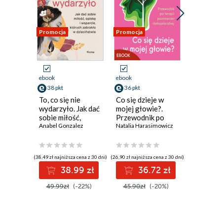
Promocja
Promocja
Promocja
ebook
ebook
ebook
38 pkt
36 pkt
27 pkt
To, co się nie
Co się dzieje w
Psychol
wydarzyło. Jak dać
mojej głowie?.
traumy
sobie miłość,
Przewodnik po
Shanti Far
opiekę i wsparcie,
Anabel Gonzalez
terapii
Natalia Harasimowicz
których zabrakło w
poznawczo-
dzieciństwie
behawioralnej
(38,49 zł najniższa cena z 30 dni)
(26,90 zł najniższa cena z 30 dni)
(14,90 zł najni
38.99 zł
36.72 zł
2
49.99zł
(-22%)
45.90zł
(-20%)
31.90z