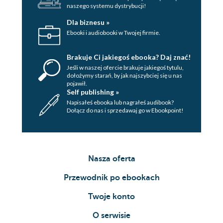
naszego systemu dystrybucji!
Dla biznesu »
Ebooki i audiobooki w Twojej firmie.
Brakuje Ci jakiegoś ebooka? Daj znać!
Jeśli w naszej ofercie brakuje jakiegoś tytulu,
dołożymy starań, by jak najszybciej się u nas
pojawił.
Self publishing »
Napisałeś ebooka lub nagrałeś audibook?
Dołącz do nas i sprzedawaj go w Ebookpoint!
Nasza oferta
Przewodnik po ebookach
Twoje konto
O serwisie