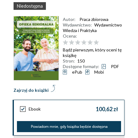
Niedostępna
Autor:
Praca zbiorowa
Wydawnictwo:
Wydawnictwo
Wiedza i Praktyka
Ocena:
Bądź pierwszym, który oceni tę
książkę
Stron:
150
Dostępne formaty:
PDF
ePub
Mobi
Zajrzyj do książki
100,62 zł
Ebook
Powiadom mnie, gdy książka będzie dostępna