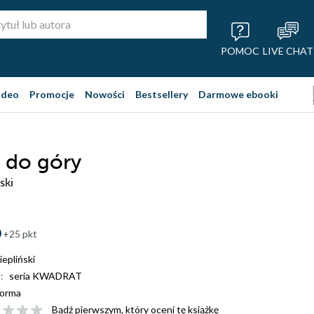
POMOC
LIVE CHAT
ideo
Promocje
Nowości
Bestsellery
Darmowe ebooki
 do góry
ski
+25 pkt
epliński
:
seria KWADRAT
orma
Bądź pierwszym, który oceni tę książkę