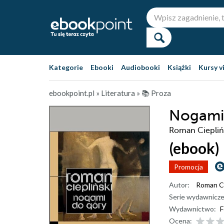
Kategorie
Ebooki
Audiobooki
Książki
Kursy v
ebookpoint.pl
»
Literatura
»
📚 Proza
Nogami
Roman Ciepliń
(ebook)
Promocja
Autor:
Roman Ci
Serie wydawnicze
Wydawnictwo:
F
Ocena: