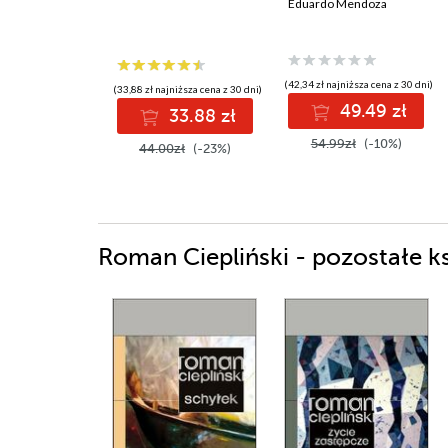
Eduardo Mendoza
(42,34 zł najniższa cena z 30 dni)
(33,88 zł najniższa cena z 30 dni)
49.49 zł
33.88 zł
54.99zł
(-10%)
44.00zł
(-23%)
Roman Ciepliński - pozostałe ks