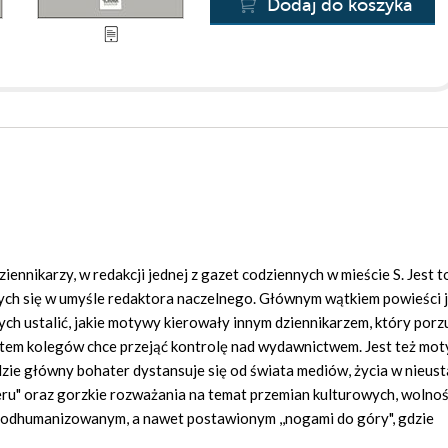
Dodaj do koszyka
ennikarzy, w redakcji jednej z gazet codziennych w mieście S. Jest t
ych się w umyśle redaktora naczelnego. Głównym wątkiem powieści 
ch ustalić, jakie motywy kierowały innym dziennikarzem, który porz
tem kolegów chce przejąć kontrolę nad wydawnictwem. Jest też mo
gdzie główny bohater dystansuje się od świata mediów, życia w nieus
ieru" oraz gorzkie rozważania na temat przemian kulturowych, wolnośc
, odhumanizowanym, a nawet postawionym ,,nogami do góry", gdzie