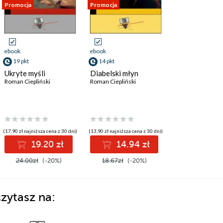
Promocja
Promocja
ebook
ebook
19 pkt
14 pkt
Ukryte myśli
Diabelski młyn
Roman Ciepliński
Roman Ciepliński
(17,90 zł najniższa cena z 30 dni)
(13,90 zł najniższa cena z 30 dni)
19.20 zł
14.94 zł
24.00zł
(-20%)
18.67zł
(-20%)
zytasz na: