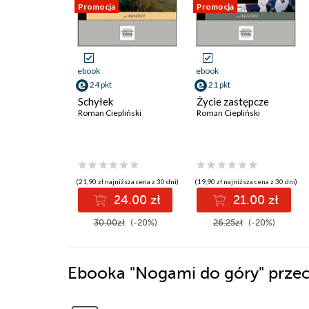
Promocja
Promocja
ebook
ebook
24 pkt
21 pkt
Schyłek
Życie zastępcze
Roman Ciepliński
Roman Ciepliński
(21,90 zł najniższa cena z 30 dni)
(19,90 zł najniższa cena z 30 dni)
24.00 zł
21.00 zł
30.00zł
(-20%)
26.25zł
(-20%)
Ebooka
"Nogami do góry"
przec