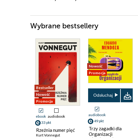
Wybrane bestsellery
Nowość
Promocja
Bestseller
Nowość
Odsłuchaj
Promocja
audiobook
ebook
audiobook
49 pkt
33 pkt
Trzy zagadki dla
Rzeźnia numer pięć
Organizacji
Kurt Vonnegut