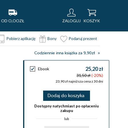
OD O,OOZŁ
ZALOGUJ
KOSZYK
Pobierz aplikację
Bony
Podaruj prezent
Codziennie inna książka za 9,90zł
25,20 zł
Ebook
31,50 zł
(-20%)
23,90 zł najniższa cena z 30 dni
Dodaj do koszyka
Dostępny natychmiast po opłaceniu
zakupu
lub