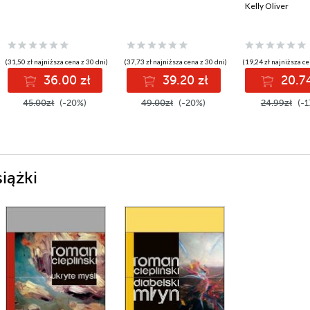
Kelly Oliver
(31,50 zł najniższa cena z 30 dni)
(37,73 zł najniższa cena z 30 dni)
(19,24 zł najniższa ce
36.00 zł
39.20 zł
20.74
45.00zł
(-20%)
49.00zł
(-20%)
24.99zł
(-1
iążki