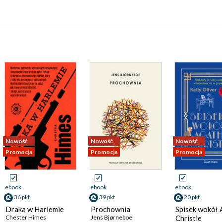
Nowość
Nowość
Nowość
Promocja
Promocja
Promocja
ebook
ebook
ebook
36 pkt
39 pkt
20 pkt
Draka w Harlemie
Prochownia
Spisek wokół
Chester Himes
Jens Bjørneboe
Christie