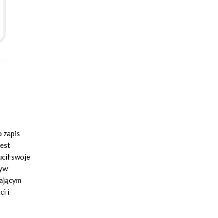
o zapis
jest
ucił swoje
tyw
tającym
i i