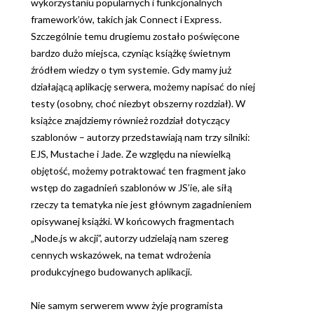
wykorzystaniu popularnych i funkcjonalnych
framework’ów, takich jak Connect i Express.
Szczególnie temu drugiemu zostało poświęcone
bardzo dużo miejsca, czyniąc książkę świetnym
źródłem wiedzy o tym systemie. Gdy mamy już
działającą aplikację serwera, możemy napisać do niej
testy (osobny, choć niezbyt obszerny rozdział). W
książce znajdziemy również rozdział dotyczący
szablonów – autorzy przedstawiają nam trzy silniki:
EJS, Mustache i Jade. Ze względu na niewielką
objętość, możemy potraktować ten fragment jako
wstęp do zagadnień szablonów w JS’ie, ale siłą
rzeczy ta tematyka nie jest głównym zagadnieniem
opisywanej książki. W końcowych fragmentach
„Node.js w akcji”, autorzy udzielają nam szereg
cennych wskazówek, na temat wdrożenia
produkcyjnego budowanych aplikacji.
Nie samym serwerem www żyje programista