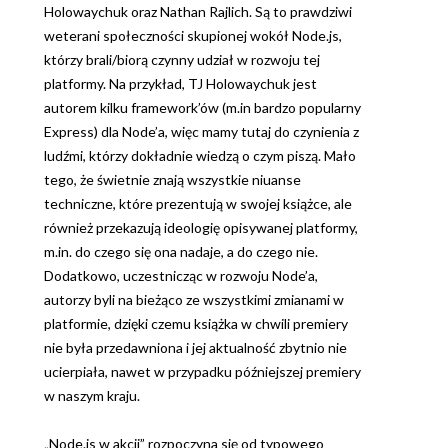
Holowaychuk oraz Nathan Rajlich. Są to prawdziwi
weterani społeczności skupionej wokół Node.js,
którzy brali/biorą czynny udział w rozwoju tej
platformy. Na przykład, TJ Holowaychuk jest
autorem kilku framework’ów (m.in bardzo popularny
Express) dla Node’a, więc mamy tutaj do czynienia z
ludźmi, którzy dokładnie wiedzą o czym piszą. Mało
tego, że świetnie znają wszystkie niuanse
techniczne, które prezentują w swojej książce, ale
również przekazują ideologię opisywanej platformy,
m.in. do czego się ona nadaje, a do czego nie.
Dodatkowo, uczestnicząc w rozwoju Node’a,
autorzy byli na bieżąco ze wszystkimi zmianami w
platformie, dzięki czemu książka w chwili premiery
nie była przedawniona i jej aktualność zbytnio nie
ucierpiała, nawet w przypadku późniejszej premiery
w naszym kraju.
„Node.js w akcji” rozpoczyna się od typowego