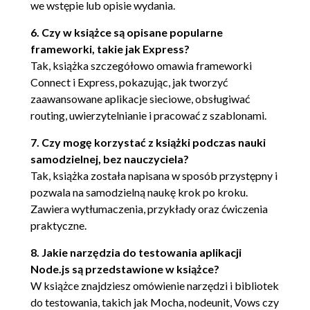
we wstępie lub opisie wydania.
powtarzających się zdarzeń (74)
3.2.3. Wyzwania pojawiające się podczas
6. Czy w książce są opisane popularne
programowania asynchronicznego (82)
frameworki, takie jak Express?
3.3. Sekwencja logiki asynchronicznej (84)
Tak, książka szczegółowo omawia frameworki
Connect i Express, pokazując, jak tworzyć
3.3.1. Kiedy stosować szeregową
zaawansowane aplikacje sieciowe, obsługiwać
kontrolę przepływu? (85)
routing, uwierzytelnianie i pracować z szablonami.
3.3.2. Implementacja szeregowej
kontroli przepływu (86)
7. Czy mogę korzystać z książki podczas nauki
3.3.3. Implementacja równoległej
samodzielnej, bez nauczyciela?
kontroli przepływu (89)
Tak, książka została napisana w sposób przystępny i
3.3.4. Użycie narzędzi opracowanych
pozwala na samodzielną naukę krok po kroku.
przez społeczność (91)
Zawiera wytłumaczenia, przykłady oraz ćwiczenia
3.4. Podsumowanie (92)
praktyczne.
CZĘŚĆ II. TWORZENIE APLIKACJI SIECIOWYCH W
8. Jakie narzędzia do testowania aplikacji
NODE (95)
Node.js są przedstawione w książce?
Rozdział 4. Tworzenie aplikacji sieciowej w Node (97)
W książce znajdziesz omówienie narzędzi i bibliotek
4.1. Podstawy dotyczące serwera HTTP (99)
do testowania, takich jak Mocha, nodeunit, Vows czy