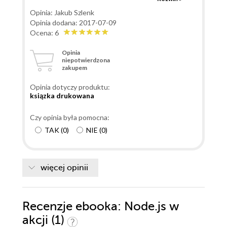
rzetelną wiedzę. Wyjaśnia wszystkie kluczowe
Opinia: Jakub Szlenk
zagadnienia odnośnie Node.js, które mogą stanowić
Opinia dodana: 2017-07-09
tajemnicę skutecznie niwelując brak wiedzy. Tak więc
Ocena: 6
na kolana i ryj w książkę. Po prostu Super :)
Opinia
niepotwierdzona
zakupem
Opinia dotyczy produktu:
ksiązka drukowana
Czy opinia była pomocna:
TAK
(
0
)
NIE
(
0
)
więcej opinii
Recenzje
ebooka
: Node.js w
akcji (1)