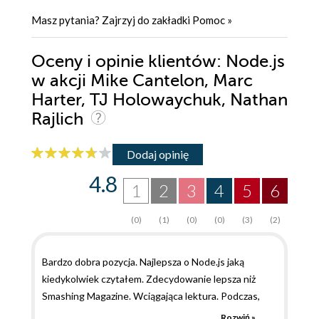
Masz pytania? Zajrzyj do zakładki
Pomoc
»
Oceny i opinie klientów: Node.js
w akcji Mike Cantelon, Marc
Harter, TJ Holowaychuk, Nathan
Rajlich
Dodaj opinię
4.8
1
2
3
4
5
6
(0)
(1)
(0)
(0)
(3)
(2)
Bardzo dobra pozycja. Najlepsza o Node.js jaką
kiedykolwiek czytałem. Zdecydowanie lepsza niż
Smashing Magazine. Wciągająca lektura. Podczas,
której autor w niezwykle prosty sposób przekazuje
Rozwiń »