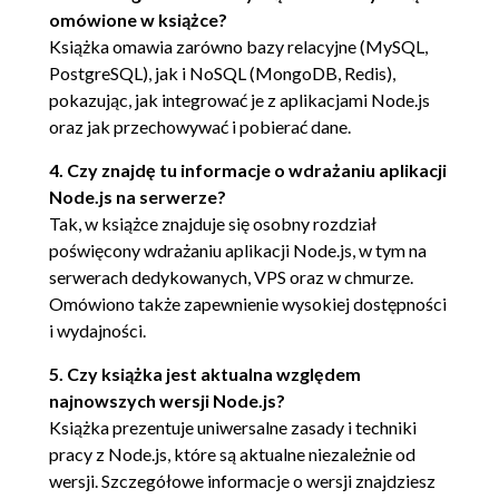
2.5.2. Wyświetlenie w interfejsie
omówione w książce?
użytkownika wiadomości i listy
Książka omawia zarówno bazy relacyjne (MySQL,
dostępnych pokoi (55)
PostgreSQL), jak i NoSQL (MongoDB, Redis),
2.6. Podsumowanie (58)
pokazując, jak integrować je z aplikacjami Node.js
oraz jak przechowywać i pobierać dane.
Rozdział 3. Podstawy programowania w Node (61)
3.1. Organizacja i wielokrotne użycie kodu Node
4. Czy znajdę tu informacje o wdrażaniu aplikacji
Node.js na serwerze?
(62)
Tak, w książce znajduje się osobny rozdział
3.1.1. Tworzenie modułu (64)
poświęcony wdrażaniu aplikacji Node.js, w tym na
3.1.2. Dostrajanie tworzenia modułu za
serwerach dedykowanych, VPS oraz w chmurze.
pomocą module.exports (66)
Omówiono także zapewnienie wysokiej dostępności
3.1.3. Wielokrotne użycie modułów za
i wydajności.
pomocą katalogu node_modules (68)
3.1.4. Zastrzeżenia (68)
5. Czy książka jest aktualna względem
najnowszych wersji Node.js?
3.2. Techniki programowania asynchronicznego (69)
Książka prezentuje uniwersalne zasady i techniki
3.2.1. Użycie wywołań zwrotnych do
pracy z Node.js, które są aktualne niezależnie od
obsługi zdarzeń jednorazowych (71)
wersji. Szczegółowe informacje o wersji znajdziesz
3.2.2. Użycie emitera zdarzeń do obsługi