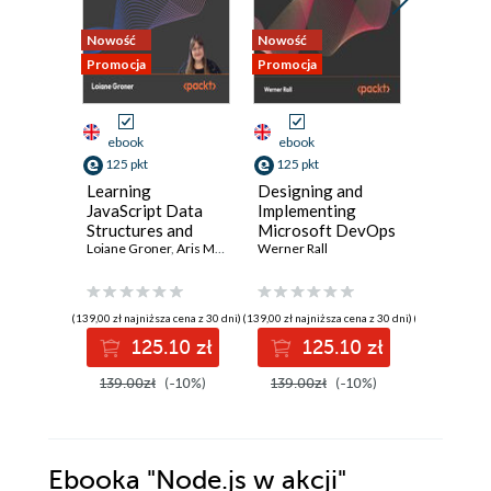
Nowość
Nowość
Nowość
Promocja
Promocja
Promocja
ebook
ebook
ebook
125 pkt
125 pkt
116 pkt
Learning
Designing and
The Sof
JavaScript Data
Implementing
Engineer
Structures and
Microsoft DevOps
A runboo
Algorithms.
Loiane Groner
,
Aris Markogiannakis
Solutions AZ 400
Werner Rall
,
Daniel Ostrovsky
building 
Michelle 
Enhance your
Certification
systems 
problem-solving
Guide. Gain Azure
resilient
skills in JavaScript
DevOps expertise,
(139,00 zł najniższa cena z 30 dni)
(139,00 zł najniższa cena z 30 dni)
(129,00 zł najni
and TypeScript -
pass the AZ-400
125.10 zł
125.10 zł
11
Fourth Edition
with confidence,
and boost your
139.00zł
(-10%)
139.00zł
(-10%)
129.00z
cloud career
Ebooka
"Node.js w akcji"