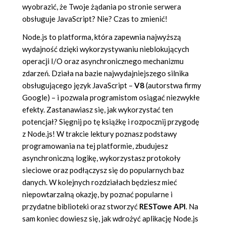
wyobrazić, że Twoje żądania po stronie serwera
obsługuje JavaScript? Nie? Czas to zmienić!
Node.js to platforma, która zapewnia najwyższą
wydajność dzięki wykorzystywaniu nieblokujących
operacji I/O oraz asynchronicznego mechanizmu
zdarzeń. Działa na bazie najwydajniejszego silnika
obsługującego język JavaScript –
V8
(autorstwa firmy
Google) – i pozwala programistom osiągać niezwykłe
efekty. Zastanawiasz się, jak wykorzystać ten
potencjał? Sięgnij po tę książkę i rozpocznij przygodę
z Node.js! W trakcie lektury poznasz podstawy
programowania na tej platformie, zbudujesz
asynchroniczną logikę, wykorzystasz protokoły
sieciowe oraz podłączysz się do popularnych baz
danych. W kolejnych rozdziałach będziesz mieć
niepowtarzalną okazję, by poznać popularne i
przydatne biblioteki oraz stworzyć
RESTowe API
. Na
sam koniec dowiesz się, jak wdrożyć aplikację Node.js