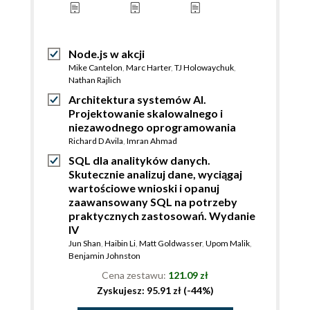
Node.js w akcji
Mike Cantelon
,
Marc Harter
,
TJ Holowaychuk
,
Nathan Rajlich
Architektura systemów AI.
Projektowanie skalowalnego i
niezawodnego oprogramowania
Richard D Avila
,
Imran Ahmad
SQL dla analityków danych.
Skutecznie analizuj dane, wyciągaj
wartościowe wnioski i opanuj
zaawansowany SQL na potrzeby
praktycznych zastosowań. Wydanie
IV
Jun Shan
,
Haibin Li
,
Matt Goldwasser
,
Upom Malik
,
Benjamin Johnston
Cena zestawu:
121.09 zł
Zyskujesz: 95.91 zł (-44%)