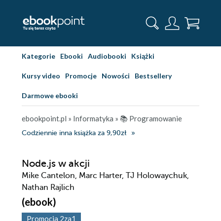
Kategorie
Ebooki
Audiobooki
Książki
Kursy video
Promocje
Nowości
Bestsellery
Darmowe ebooki
ebookpoint.pl
»
Informatyka
»
📚 Programowanie
Codziennie inna książka za 9,90zł
Node.js w akcji
Mike Cantelon, Marc Harter, TJ Holowaychuk,
Nathan Rajlich
(ebook)
Promocja 2za1