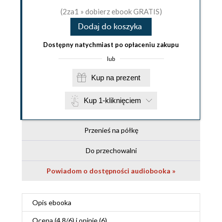
(2za1 » dobierz ebook GRATIS)
Dodaj do koszyka
Dostępny natychmiast po opłaceniu zakupu
lub
Kup na prezent
Kup 1-kliknięciem
Przenieś na półkę
Do przechowalni
Powiadom o dostępności audiobooka »
Opis
ebooka
Ocena (
4.8
/
6
) i opinie (6)