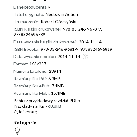
Dane producenta
»
Tytuł oryginału:
Node.js in Action
Tłumaczenie:
Robert Górczyński
ISBN Książki drukowanej:
978-83-246-9678-9,
9788324696789
Data wydania książki drukowanej :
2014-11-14
ISBN Ebooka:
978-83-246-9681-9, 9788324696819
Data wydania ebooka :
2014-11-14
Format:
168x237
Numer z katalogu:
23914
Rozmiar pliku Pdf:
6.3MB
Rozmiar pliku ePub:
7.1MB
Rozmiar pliku Mobi:
15.4MB
Pobierz przykładowy rozdział PDF »
Przykłady na ftp »
68.8kB
Zgłoś erratę
Kategorie