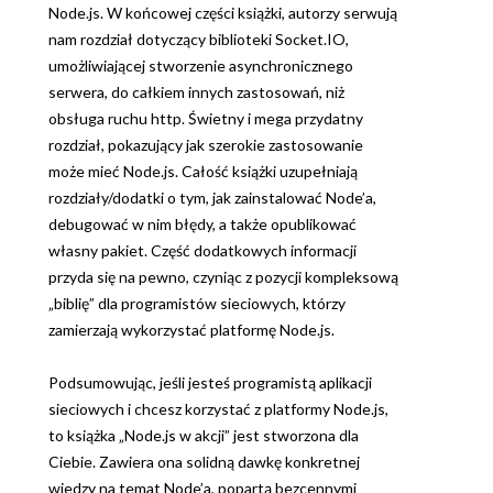
Node.js. W końcowej części książki, autorzy serwują
nam rozdział dotyczący biblioteki Socket.IO,
umożliwiającej stworzenie asynchronicznego
serwera, do całkiem innych zastosowań, niż
obsługa ruchu http. Świetny i mega przydatny
rozdział, pokazujący jak szerokie zastosowanie
może mieć Node.js. Całość książki uzupełniają
rozdziały/dodatki o tym, jak zainstalować Node’a,
debugować w nim błędy, a także opublikować
własny pakiet. Część dodatkowych informacji
przyda się na pewno, czyniąc z pozycji kompleksową
„biblię” dla programistów sieciowych, którzy
zamierzają wykorzystać platformę Node.js.
Podsumowując, jeśli jesteś programistą aplikacji
sieciowych i chcesz korzystać z platformy Node.js,
to książka „Node.js w akcji” jest stworzona dla
Ciebie. Zawiera ona solidną dawkę konkretnej
wiedzy na temat Node’a, popartą bezcennymi