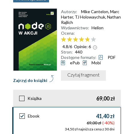
Autorzy:
Mike Cantelon
,
Marc
Harter
,
TJ Holowaychuk
,
Nathan
Rajlich
Wydawnictwo:
Helion
Ocena:
4.8
/
6
Opinie:
6
Stron:
440
Dostępne formaty:
PDF
ePub
Mobi
Czytaj fragment
Zajrzyj do książki
69,00 zł
Książka
41,40 zł
Ebook
69,00 zł
(-40%)
34,50 zł najniższa cena z 30 dni