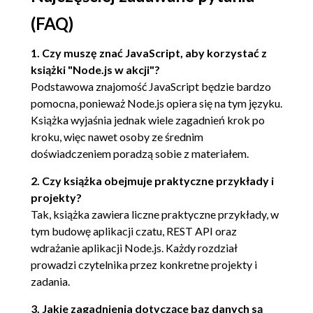
JavaScript działającego po stronie klienta (41)
(FAQ)
2.3.1. Tworzenie podstawowego
serwera plików statycznych (42)
1. Czy muszę znać JavaScript, aby korzystać z
2.3.2. Dodanie plików HTML i CSS (45)
książki "Node.js w akcji"?
2.4. Obsługa wiadomości czatu za pomocą biblioteki
Podstawowa znajomość JavaScript będzie bardzo
Socket.IO (46)
pomocna, ponieważ Node.js opiera się na tym języku.
Książka wyjaśnia jednak wiele zagadnień krok po
2.4.1. Konfiguracja serwera Socket.IO
kroku, więc nawet osoby ze średnim
(48)
doświadczeniem poradzą sobie z materiałem.
2.4.2. Obsługa zdarzeń oraz scenariuszy
w aplikacji (49)
2. Czy książka obejmuje praktyczne przykłady i
2.5. Użycie kodu JavaScript działającego po stronie
projekty?
Tak, książka zawiera liczne praktyczne przykłady, w
klienta do utworzenia interfejsu użytkownika
tym budowę aplikacji czatu, REST API oraz
aplikacji 54
wdrażanie aplikacji Node.js. Każdy rozdział
prowadzi czytelnika przez konkretne projekty i
2.5.1. Przekazywanie do serwera
zadania.
wiadomości oraz żądań zmiany pokoju
lub nazwy użytkownika (54)
3. Jakie zagadnienia dotyczące baz danych są