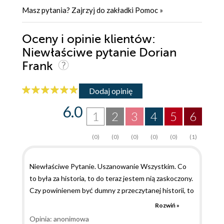
Masz pytania? Zajrzyj do zakładki
Pomoc
»
Oceny i opinie klientów:
Niewłaściwe pytanie Dorian
Frank
Dodaj opinię
6.0
1
2
3
4
5
6
(0)
(0)
(0)
(0)
(0)
(1)
Niewłaściwe Pytanie. Uszanowanie Wszystkim. Co
to była za historia, to do teraz jestem nią zaskoczony.
Czy powinienem być dumny z przeczytanej historii, to
nie wiem. Jest to dla mnie wielki znak zapytania.
Rozwiń »
Dlatego, bo ja osobiście nie jestem za LGBT, ani też
Opinia: anonimowa