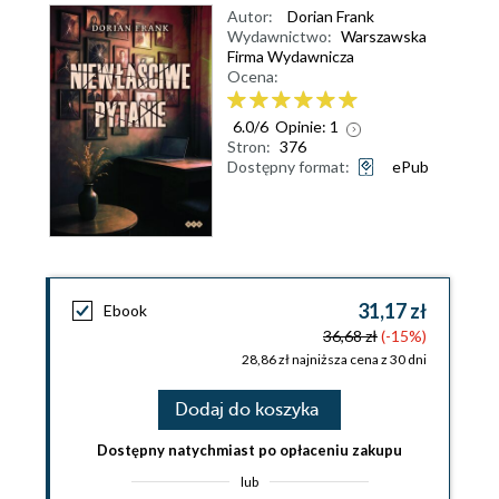
Autor:
Dorian Frank
Wydawnictwo:
Warszawska
Firma Wydawnicza
Ocena:
6.0
/
6
Opinie:
1
Stron:
376
Dostępny format:
ePub
31,17 zł
Ebook
36,68 zł
(-15%)
28,86 zł najniższa cena z 30 dni
Dodaj do koszyka
Dostępny natychmiast po opłaceniu zakupu
lub