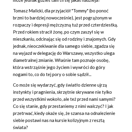
może jednak gdzieś tam tli się jakaś nadzieja?
Tomasz Malicki, dla przyjaciół "Tommy" (bo ponoć
brzmi to bardziej nowocześnie), jest pogrążonym w
rozpaczy i depresji mężczyzną tuż przed czterdziestką.
Przed rokiem stracił żonę, po czym zaszył się w
mieszkaniu, odcinając się od rodziny i znajomych. Gdy
jednak, nieoczekiwanie dla samego siebie, zgadza się
na wyjazd w delegację do Warszawy, wszystko ulega
diametralnej zmianie. Właśnie tam poznaje osobę,
która wstrząśnie jego życiem i wywróci do góry
nogami to, co do tej pory o sobie sądził...
Co może się wydarzyć, gdy światło dzienne ujrzą
instynkty i pragnienia, skrzętnie skrywane nie tylko
przed wszystkimi wokoło, ale też przed nami samymi?
Co się stanie, gdy przestaniemy z nimi walczyć? I jak
przetrwać, kiedy okaże się, że szansa na odnalezienie
siebie postawi nas na kursie kolizyjnym z resztą
świata?