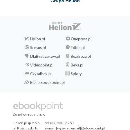
Grupa Helion
Helion.pl
Onepress.pl
Sensus.pl
Editio.pl
DlaBystrzakow.pl
Bezdroza.pl
Videopoint.pl
Beya.pl
Czytalisek.pl
Sploty
Biblio.Ebookpoint.pl
© Helion 1991-2026
Helion.pl sp. z o.o.
tel. (32) 230-98-63
ul. Kościuszki 1c
e-mail:
[wyświetl email]@ebookpoint.pl