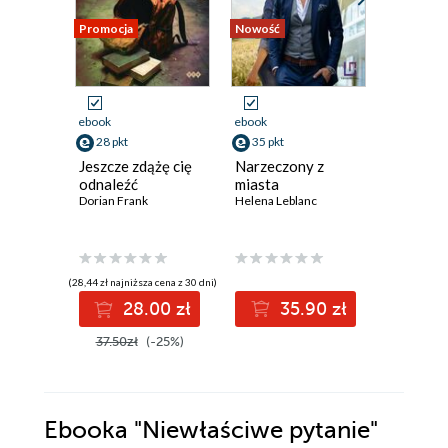
Promocja
Nowość
Nowość
Promocja
ebook
ebook
ebook
aud
28 pkt
35 pkt
30 pkt
Jeszcze zdążę cię
Narzeczony z
Walc po
odnaleźć
miasta
Pani na
Dorian Frank
Helena Leblanc
wrzosow
4.
Lucyna Ol
(28,44 zł najniższa cena z 30 dni)
(30,80 zł najni
28.00 zł
35.90 zł
3
37.50zł
(-25%)
39.99z
Ebooka
"Niewłaściwe pytanie"