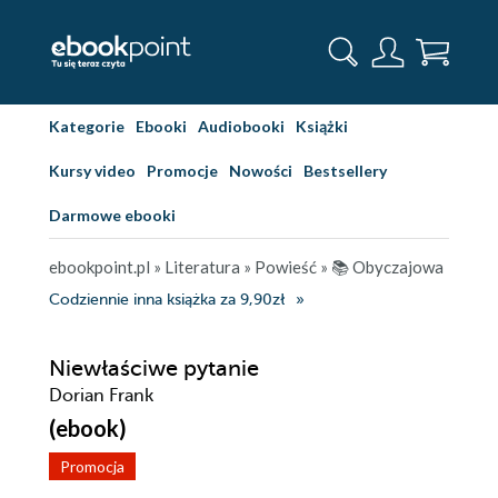
Kategorie
Ebooki
Audiobooki
Książki
Kursy video
Promocje
Nowości
Bestsellery
Darmowe ebooki
ebookpoint.pl
»
Literatura
»
Powieść
»
📚 Obyczajowa
Codziennie inna książka za 9,90zł
Niewłaściwe pytanie
Dorian Frank
(ebook)
Promocja