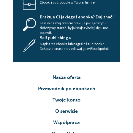
Ebooki i audiobooki w Twojej firmie.
Brakuje Ci jakiegoś ebooka? Daj znać!
Jeśli w naszej ofercie brakuje jakiegoś tytulu,
dołożymy starań, by jak najszybciej się u nas
pojawił.
Self publishing »
Napisałeś ebooka lub nagrałeś audibook?
Dołącz do nas i sprzedawaj go w Ebookpoint!
Nasza oferta
Przewodnik po ebookach
Twoje konto
O serwisie
Współpraca