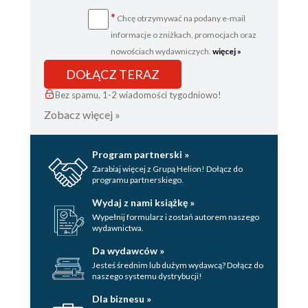
Część III - Rozdział 13
*
Chcę otrzymywać na podany e-mail
Część III - Rozdział 14
informacje o zniżkach, promocjach oraz
Epilog
nowościach wydawniczych.
więcej »
DOŁĄCZ TERAZ
Od autora
Bez spamu, 1-2 wiadomości tygodniowo!
Zobacz więcej »
Program partnerski »
Zarabiaj więcej z Grupą Helion! Dołącz do
programu partnerskiego.
Wydaj z nami książkę »
Wypełnij formularz i zostań autorem naszego
wydawnictwa.
Da wydawców »
Jesteś średnim lub dużym wydawcą? Dołącz do
naszego systemu dystrybucji!
Dla biznesu »