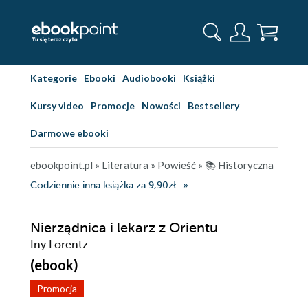
Kategorie
Ebooki
Audiobooki
Książki
Kursy video
Promocje
Nowości
Bestsellery
Darmowe ebooki
ebookpoint.pl
»
Literatura
»
Powieść
»
📚 Historyczna
Codziennie inna książka za 9,90zł
Nierządnica i lekarz z Orientu
Iny Lorentz
(ebook)
Promocja