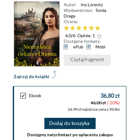
Autor:
Iny Lorentz
Wydawnictwo:
Sonia
Draga
Ocena:
6.0
/
6
Opinie:
1
Dostępne formaty:
ePub
Mobi
Czytaj fragment
Zajrzyj do książki
36,80 zł
Ebook
46,00 zł
(-20%)
26,90 zł najniższa cena z 30 dni
Dodaj do koszyka
Dostępny natychmiast po opłaceniu zakupu