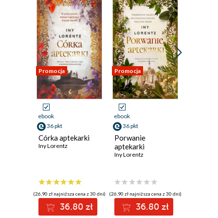
Promocja
Promocja
Promocja
ebook
ebook
ebook
aud
36 pkt
36 pkt
36 pkt
Córka aptekarki
Porwanie
Wędrow
Iny Lorentz
aptekarki
aptekar
Iny Lorentz
Iny Lorent
(26,90 zł najniższa cena z 30 dni)
(26,90 zł najniższa cena z 30 dni)
(26,90 zł najni
36.80 zł
36.80 zł
3