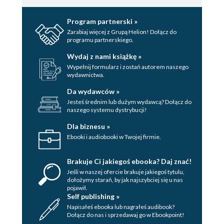
Program partnerski »
Zarabiaj więcej z Grupą Helion! Dołącz do
programu partnerskiego.
Wydaj z nami książkę »
Wypełnij formularz i zostań autorem naszego
wydawnictwa.
Da wydawców »
Jesteś średnim lub dużym wydawcą? Dołącz do
naszego systemu dystrybucji!
Dla biznesu »
Ebooki i audiobooki w Twojej firmie.
Brakuje Ci jakiegoś ebooka? Daj znać!
Jeśli w naszej ofercie brakuje jakiegoś tytulu,
dołożymy starań, by jak najszybciej się u nas
pojawił.
Self publishing »
Napisałeś ebooka lub nagrałeś audibook?
Dołącz do nas i sprzedawaj go w Ebookpoint!