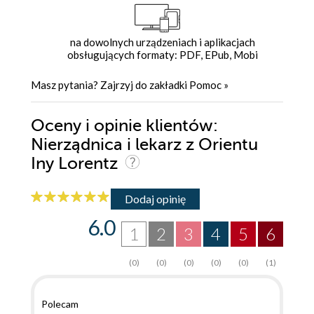
na dowolnych urządzeniach i aplikacjach
obsługujących formaty: PDF, EPub, Mobi
Masz pytania? Zajrzyj do zakładki
Pomoc
»
Oceny i opinie klientów:
Nierządnica i lekarz z Orientu
Iny Lorentz
Dodaj opinię
6.0
1
2
3
4
5
6
(0)
(0)
(0)
(0)
(0)
(1)
Polecam