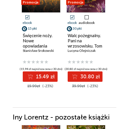
Promocja
Promocja
Promocja
ebook
ebook
audiobook
ebook
aud
15 pkt
30 pkt
27 pkt
Święcenie noży.
Walc pożegnalny.
Rodzina
Nowe
Pani na
(Tom 3).
opowiadania
wrzosowisku. Tom
Popołudn
kresowe
Stanisław Srokowski
4.
Lucyna Olejniczak
gorzka 
Sabina Wa
(15,94 zł najniższa cena z 30 dni)
(30,80 zł najniższa cena z 30 dni)
(34,90 zł najni
15.49 zł
30.80 zł
2
19.99zł
(-23%)
39.99zł
(-23%)
34.90z
Iny Lorentz - pozostałe książki