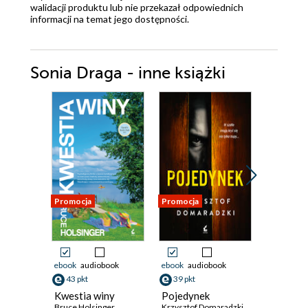
walidacji produktu lub nie przekazał odpowiednich
informacji na temat jego dostępności.
Sonia Draga - inne książki
Promocja
Promocja
Promocja
ebook
audiobook
ebook
audiobook
ebook
aud
43 pkt
39 pkt
39 pkt
Kwestia winy
Pojedynek
Złe decy
Bruce Holsinger
Krzysztof Domaradzki
Yrsa Sigura