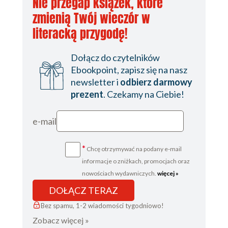
Nie przegap książek, które
zmienią Twój wieczór w
literacką przygodę!
Dołącz do czytelników
Ebookpoint, zapisz się na nasz
newsletter i
odbierz darmowy
prezent
. Czekamy na Ciebie!
e-mail
*
Chcę otrzymywać na podany e-mail
informacje o zniżkach, promocjach oraz
nowościach wydawniczych.
więcej »
DOŁĄCZ TERAZ
Bez spamu, 1-2 wiadomości tygodniowo!
Zobacz więcej »