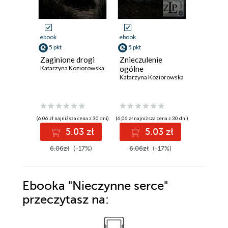
ebook
ebook
ebook
5 pkt
5 pkt
5 pkt
Zaginione drogi
Znieczulenie
Prelude
Katarzyna Koziorowska
ogólne
to Free
Katarzyna Koziorowska
Katarzyna
(6,06 zł najniższa cena z 30 dni)
(6,06 zł najniższa cena z 30 dni)
(6,06 zł najniż
5.03 zł
5.03 zł
5
6.06zł
(-17%)
6.06zł
(-17%)
6.06zł
Ebooka
"Nieczynne serce"
przeczytasz na: