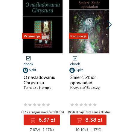
Promocja
Promocja
Promocja
ebook
ebook
ebook
6 pkt
8 pkt
8 pkt
O naśladowaniu
Śmierć. Zbiór
Łabędzie
Chrystusa
opowiadań
opowiad
Tomasz a Kempis
Krzysztof Baszczyj
Krzysztof 
(7,67 zł najniższa cena z 30 dni)
(8,28 zł najniższa cena z 30 dni)
(8,59 zł najniż
6.37 zł
8.38 zł
8
7.67zł
(-17%)
10.10zł
(-17%)
10.10z