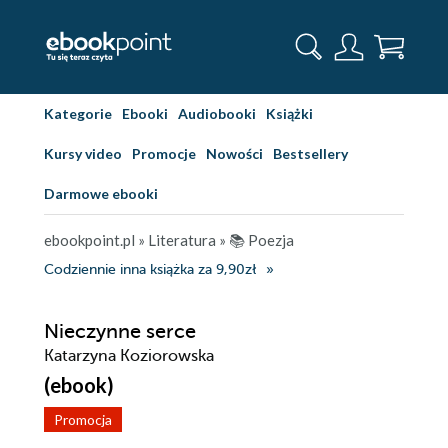
Kategorie
Ebooki
Audiobooki
Książki
Kursy video
Promocje
Nowości
Bestsellery
Darmowe ebooki
ebookpoint.pl
»
Literatura
»
📚 Poezja
Codziennie inna książka za 9,90zł
Nieczynne serce
Katarzyna Koziorowska
(ebook)
Promocja