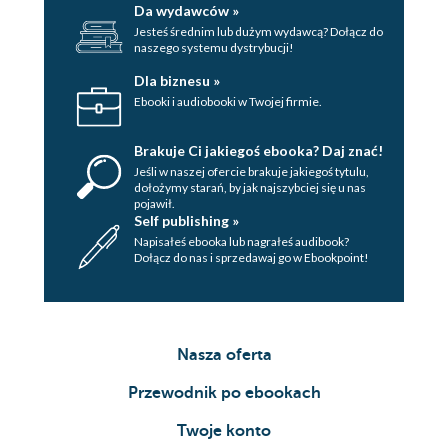
Da wydawców »
Jesteś średnim lub dużym wydawcą? Dołącz do
naszego systemu dystrybucji!
Dla biznesu »
Ebooki i audiobooki w Twojej firmie.
Brakuje Ci jakiegoś ebooka? Daj znać!
Jeśli w naszej ofercie brakuje jakiegoś tytulu,
dołożymy starań, by jak najszybciej się u nas
pojawił.
Self publishing »
Napisałeś ebooka lub nagrałeś audibook?
Dołącz do nas i sprzedawaj go w Ebookpoint!
Nasza oferta
Przewodnik po ebookach
Twoje konto