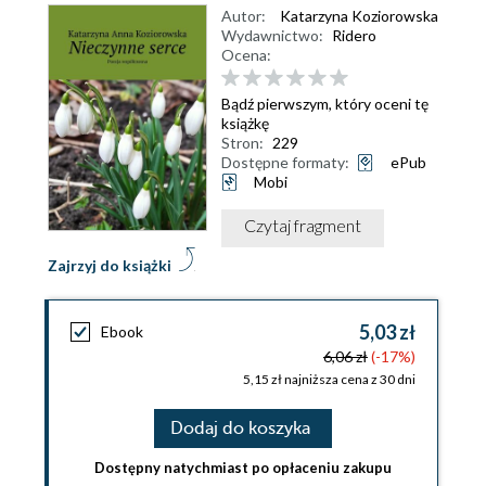
Autor:
Katarzyna Koziorowska
Wydawnictwo:
Ridero
Ocena:
Bądź pierwszym, który oceni tę
książkę
Stron:
229
Dostępne formaty:
ePub
Mobi
Czytaj fragment
Zajrzyj do książki
5,03 zł
Ebook
6,06 zł
(-17%)
5,15 zł najniższa cena z 30 dni
Dodaj do koszyka
Dostępny natychmiast po opłaceniu zakupu