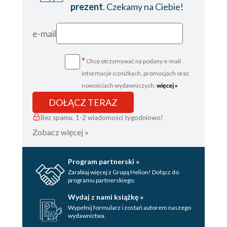
prezent
. Czekamy na Ciebie!
e-mail
*
Chcę otrzymywać na podany e-mail
informacje o zniżkach, promocjach oraz
nowościach wydawniczych.
więcej »
DOŁĄCZ TERAZ
Bez spamu, 1-2 wiadomości tygodniowo!
Zobacz więcej »
Program partnerski »
Zarabiaj więcej z Grupą Helion! Dołącz do
programu partnerskiego.
Wydaj z nami książkę »
Wypełnij formularz i zostań autorem naszego
wydawnictwa.