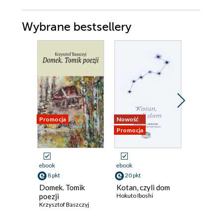
Wybrane bestsellery
Promocja
Nowość
Nowość
Promocja
Promocja
ebook
ebook
ebook
8 pkt
20 pkt
41 pkt
Domek. Tomik
Kotan, czyli dom
Świadec
poezji
Hokuto Iboshi
Zjednoc
Krzysztof Baszczyj
1885-1
Charles Re