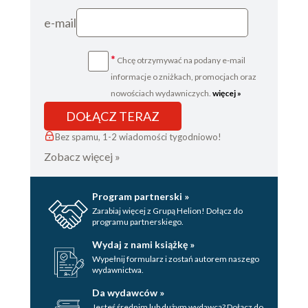
e-mail
*
Chcę otrzymywać na podany e-mail
informacje o zniżkach, promocjach oraz
nowościach wydawniczych.
więcej »
DOŁĄCZ TERAZ
Bez spamu, 1-2 wiadomości tygodniowo!
Zobacz więcej »
Program partnerski »
Zarabiaj więcej z Grupą Helion! Dołącz do
programu partnerskiego.
Wydaj z nami książkę »
Wypełnij formularz i zostań autorem naszego
wydawnictwa.
Da wydawców »
Jesteś średnim lub dużym wydawcą? Dołącz do