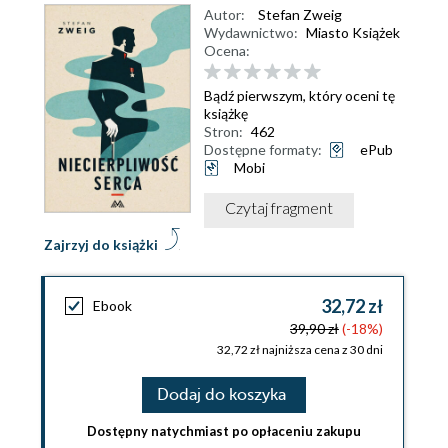
Autor:
Stefan Zweig
Wydawnictwo:
Miasto Książek
Ocena:
Bądź pierwszym, który oceni tę
książkę
Stron:
462
Dostępne formaty:
ePub
Mobi
Czytaj fragment
Zajrzyj do książki
32,72 zł
Ebook
39,90 zł
(-18%)
32,72 zł najniższa cena z 30 dni
Dodaj do koszyka
Dostępny natychmiast po opłaceniu zakupu