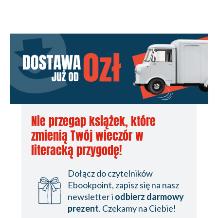
Nie przegap książek, które
zmienią Twój wieczór w
literacką przygodę!
Dołącz do czytelników
Ebookpoint, zapisz się na nasz
newsletter i
odbierz darmowy
prezent
. Czekamy na Ciebie!