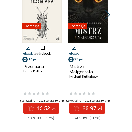
Promocja
Promocja
Promocja
ebook
audiobook
ebook
ebook
16 pkt
28 pkt
20 pkt
Przemiana
Mistrz i
Marcel i
Franz Kafka
Małgorzata
Emilia Bec
Michaił Bułhakow
(16,92 zł najniższa cena z 30 dni)
(29,67 zł najniższa cena z 30 dni)
(24,90 zł najni
16.52 zł
28.97 zł
2
19.90zł
(-17%)
34.90zł
(-17%)
24.90z