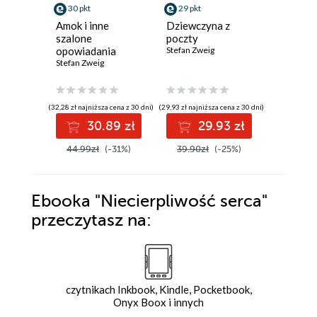
30 pkt
29 pkt
7 pkt
Amok i inne
Dziewczyna z
Amok
szalone
poczty
Stefan Zwe
opowiadania
Stefan Zweig
Stefan Zweig
(32,28 zł najniższa cena z 30 dni)
(29,93 zł najniższa cena z 30 dni)
(7,00 zł najniż
30.89 zł
29.93 zł
7
44.99zł
(-31%)
39.90zł
(-25%)
9.00zł
Ebooka
"Niecierpliwość serca"
przeczytasz na:
czytnikach Inkbook, Kindle, Pocketbook,
Onyx Boox i innych