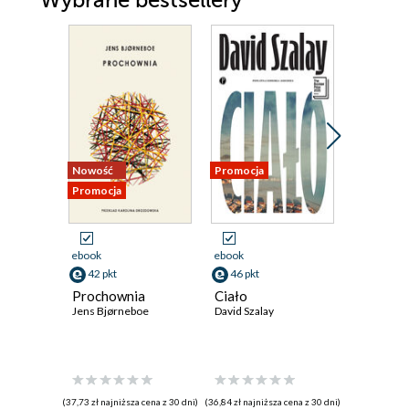
Wybrane bestsellery
Nowość
Promocja
Promocja
Promocja
ebook
ebook
ebook
42 pkt
46 pkt
59 pkt
Prochownia
Ciało
Atlas ch
Jens Bjørneboe
David Szalay
David Mitc
(37,73 zł najniższa cena z 30 dni)
(36,84 zł najniższa cena z 30 dni)
(55,42 zł najni