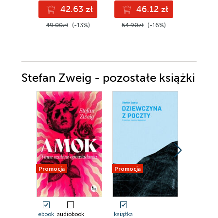
42.63 zł
46.12 zł
5
49.00zł
(-13%)
54.90zł
(-16%)
69.90z
Stefan Zweig - pozostałe książki
Promocja
Promocja
Promocja
ebook
audiobook
książka
ebook