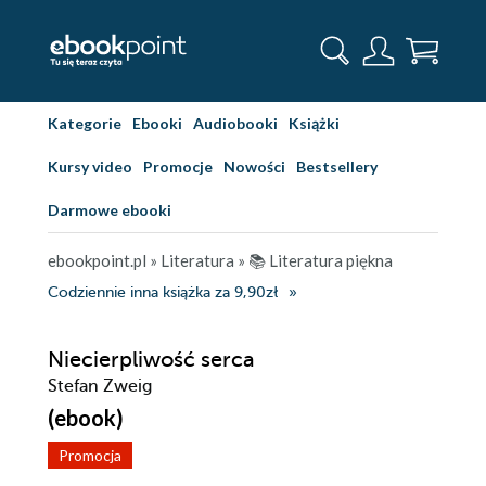
Kategorie
Ebooki
Audiobooki
Książki
Kursy video
Promocje
Nowości
Bestsellery
Darmowe ebooki
ebookpoint.pl
»
Literatura
»
📚 Literatura piękna
Codziennie inna książka za 9,90zł
Niecierpliwość serca
Stefan Zweig
(ebook)
Promocja