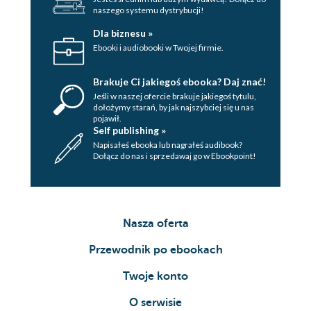
naszego systemu dystrybucji!
Dla biznesu »
Ebooki i audiobooki w Twojej firmie.
Brakuje Ci jakiegoś ebooka? Daj znać!
Jeśli w naszej ofercie brakuje jakiegoś tytulu,
dołożymy starań, by jak najszybciej się u nas
pojawił.
Self publishing »
Napisałeś ebooka lub nagrałeś audibook?
Dołącz do nas i sprzedawaj go w Ebookpoint!
Nasza oferta
Przewodnik po ebookach
Twoje konto
O serwisie