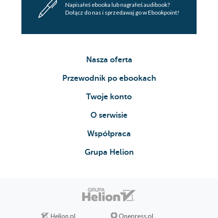
Napisałeś ebooka lub nagrałeś audibook?
Dołącz do nas i sprzedawaj go w Ebookpoint!
Nasza oferta
Przewodnik po ebookach
Twoje konto
O serwisie
Współpraca
Grupa Helion
Helion.pl
Onepress.pl