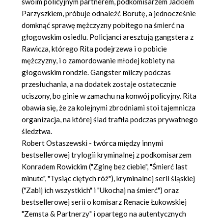
swoim policyjnym partnerem, podkomisarzem Jackiem
Parzyszkiem, próbuje odnaleźć Borutę, a jednocześnie
domknąć sprawę mężczyzny pobitego na śmierć na
głogowskim osiedlu. Policjanci aresztują gangstera z
Rawicza, którego Rita podejrzewa i o pobicie
mężczyzny, i o zamordowanie młodej kobiety na
głogowskim rondzie. Gangster milczy podczas
przesłuchania, a na dodatek zostaje ostatecznie
uciszony, bo ginie w zamachu na konwój policyjny. Rita
obawia się, że za kolejnymi zbrodniami stoi tajemnicza
organizacja, na której ślad trafiła podczas prywatnego
śledztwa.
Robert Ostaszewski - twórca między innymi
bestsellerowej trylogii kryminalnej z podkomisarzem
Konradem Rowickim ("Zginę bez ciebie", "Śmierć last
minute", "Tysiąc ciętych róż"), kryminalnej serii śląskiej
("Zabij ich wszystkich" i "Ukochaj na śmierć") oraz
bestsellerowej serii o komisarz Renacie Łukowskiej
"Zemsta & Partnerzy" i opartego na autentycznych