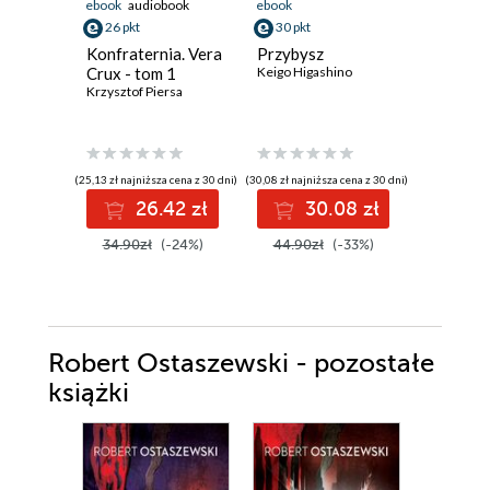
ebook
audiobook
ebook
ebook
aud
26 pkt
30 pkt
19 pkt
Konfraternia. Vera
Przybysz
Krew ni
Crux - tom 1
Keigo Higashino
(#4)
Krzysztof Piersa
Eliza Vein
(25,13 zł najniższa cena z 30 dni)
(30,08 zł najniższa cena z 30 dni)
(17,24 zł najni
26.42 zł
30.08 zł
1
34.90zł
(-24%)
44.90zł
(-33%)
24.99z
Robert Ostaszewski - pozostałe
książki