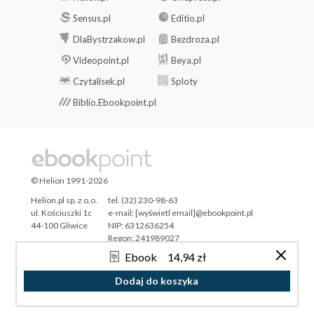
Sensus.pl
Editio.pl
DlaBystrzakow.pl
Bezdroza.pl
Videopoint.pl
Beya.pl
Czytalisek.pl
Sploty
Biblio.Ebookpoint.pl
© Helion 1991-2026
Helion.pl sp. z o.o.
tel. (32) 230-98-63
ul. Kościuszki 1c
e-mail:
[wyświetl email]@ebookpoint.pl
44-100 Gliwice
NIP: 6312636254
Regon: 241989027
Ebook
14,94 zł
Designed with ♥ by
Tonik.pl
Dodaj do koszyka
Pełna wersja strony »