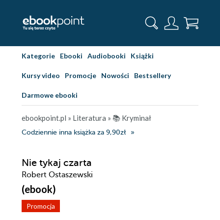
Kategorie
Ebooki
Audiobooki
Książki
Kursy video
Promocje
Nowości
Bestsellery
Darmowe ebooki
ebookpoint.pl
»
Literatura
»
📚 Kryminał
Codziennie inna książka za 9,90zł
Nie tykaj czarta
Robert Ostaszewski
(ebook)
Promocja