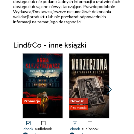
dostępu lub nie podano żadnych informacji o ułatwieniach
dostępu lub są one niewystarczające. Prawdopodobnie
Wydawca/Dostawca jeszcze nie umożliwił dokonania
walidacji produktu lub nie przekazał odpowiednich
informacji na temat jego dostępności.
Lind&Co - inne książki
Promocja
Nowość
Nowość
Promocja
Promocja
ebook
audiobook
ebook
audiobook
ebook
aud