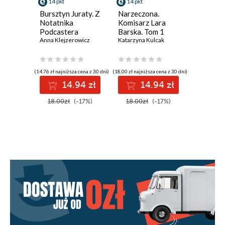
14 pkt
14 pkt
38 pkt
Bursztyn Juraty. Z
Narzeczona.
Złodziej
Notatnika
Komisarz Lara
Tom 3. 
Podcastera
Barska. Tom 1
Gdańska
Kryminalnego.
Anna Klejzerowicz
Katarzyna Kulcak
Izabela Ż
Tom 2
(14,76 zł najniższa cena z 30 dni)
(18,00 zł najniższa cena z 30 dni)
(46,00 zł najni
14.94 zł
14.94 zł
3
18.00zł
(-17%)
18.00zł
(-17%)
46.00z