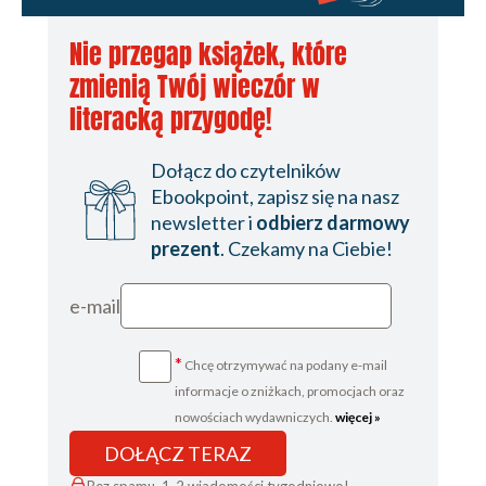
Nie przegap książek, które
zmienią Twój wieczór w
literacką przygodę!
Dołącz do czytelników
Ebookpoint, zapisz się na nasz
newsletter i
odbierz darmowy
prezent
. Czekamy na Ciebie!
e-mail
*
Chcę otrzymywać na podany e-mail
informacje o zniżkach, promocjach oraz
nowościach wydawniczych.
więcej »
DOŁĄCZ TERAZ