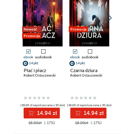
Nowość
Promocja
Promocja
Promocja
ebook
audiobook
ebook
audiobook
ebook
aud
14 pkt
14 pkt
14 pkt
Płać i płacz
Czarna dziura
Niezwyc
Robert Ostaszewski
Robert Ostaszewski
ukrzyżo
Robert Os
(18,00 zł najniższa cena z 30 dni)
(18,00 zł najniższa cena z 30 dni)
(18,00 zł najni
14.94 zł
14.94 zł
1
18.00zł
(-17%)
18.00zł
(-17%)
18.00z