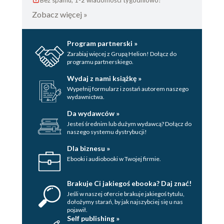
Bez spamu, 1-2 wiadomości tygodniowo!
Zobacz więcej »
Program partnerski »
Zarabiaj więcej z Grupą Helion! Dołącz do
programu partnerskiego.
Wydaj z nami książkę »
Wypełnij formularz i zostań autorem naszego
wydawnictwa.
Da wydawców »
Jesteś średnim lub dużym wydawcą? Dołącz do
naszego systemu dystrybucji!
Dla biznesu »
Ebooki i audiobooki w Twojej firmie.
Brakuje Ci jakiegoś ebooka? Daj znać!
Jeśli w naszej ofercie brakuje jakiegoś tytulu,
dołożymy starań, by jak najszybciej się u nas
pojawił.
Self publishing »