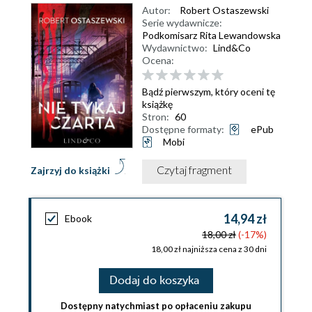
Autor:
Robert Ostaszewski
Serie wydawnicze:
Podkomisarz Rita Lewandowska
Wydawnictwo:
Lind&Co
Ocena:
Bądź pierwszym, który oceni tę
książkę
Stron:
60
Dostępne formaty:
ePub
Mobi
Czytaj fragment
Zajrzyj do książki
14,94 zł
Ebook
18,00 zł
(-17%)
18,00 zł najniższa cena z 30 dni
Dodaj do koszyka
Dostępny natychmiast po opłaceniu zakupu