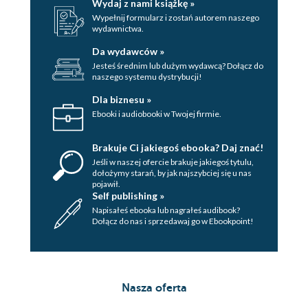
Wydaj z nami książkę »
Wypełnij formularz i zostań autorem naszego
wydawnictwa.
Da wydawców »
Jesteś średnim lub dużym wydawcą? Dołącz do
naszego systemu dystrybucji!
Dla biznesu »
Ebooki i audiobooki w Twojej firmie.
Brakuje Ci jakiegoś ebooka? Daj znać!
Jeśli w naszej ofercie brakuje jakiegoś tytulu,
dołożymy starań, by jak najszybciej się u nas
pojawił.
Self publishing »
Napisałeś ebooka lub nagrałeś audibook?
Dołącz do nas i sprzedawaj go w Ebookpoint!
Nasza oferta