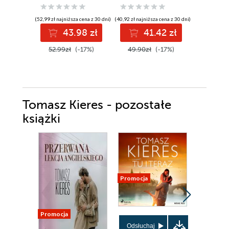
(52,99 zł najniższa cena z 30 dni)
(40,92 zł najniższa cena z 30 dni)
(38,49 zł najni
43.98 zł
41.42 zł
3
52.99zł
(-17%)
49.90zł
(-17%)
49.99z
Tomasz Kieres - pozostałe
książki
Promocja
Promocja
Promocja
Odsłuchaj