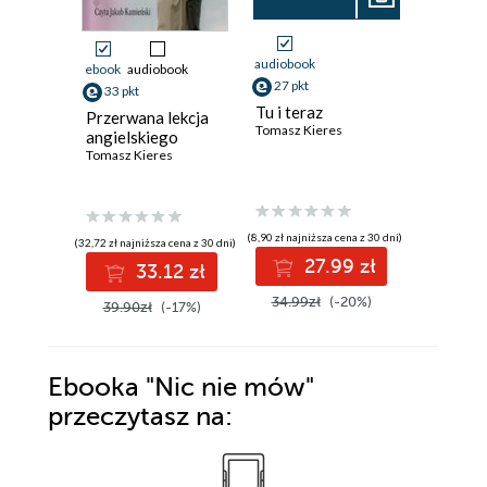
audiobook
ebook
audiobook
ebook
aud
27 pkt
33 pkt
29 pkt
Tu i teraz
Przerwana lekcja
Jakby jut
Tomasz Kieres
angielskiego
było
Tomasz Kieres
Tomasz Ki
(8,90 zł najniższa cena z 30 dni)
(32,72 zł najniższa cena z 30 dni)
(29,44 zł najni
27.99 zł
33.12 zł
2
34.99zł
(-20%)
39.90zł
(-17%)
35.90z
Ebooka
"Nic nie mów"
przeczytasz na: