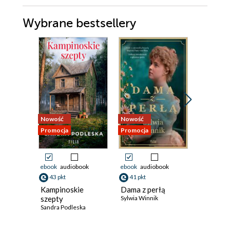
Wybrane bestsellery
Nowość
Nowość
Nowość
Promocja
Promocja
Promocja
ebook
audiobook
ebook
audiobook
ebook
43 pkt
41 pkt
38 pkt
Kampinoskie
Dama z perłą
Dwie ksi
szepty
Sylwia Winnik
jedna mi
Sandra Podleska
Ali Brady