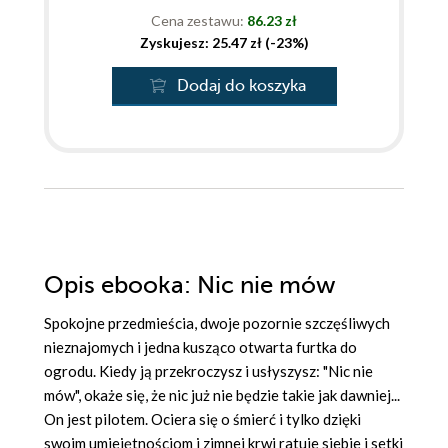
Cena zestawu:
86.23 zł
Zyskujesz: 25.47 zł (-23%)
Dodaj do koszyka
Opis
ebooka
: Nic nie mów
Spokojne przedmieścia, dwoje pozornie szczęśliwych
nieznajomych i jedna kusząco otwarta furtka do
ogrodu. Kiedy ją przekroczysz i usłyszysz: "Nic nie
mów", okaże się, że nic już nie będzie takie jak dawniej...
On jest pilotem. Ociera się o śmierć i tylko dzięki
swoim umiejętnościom i zimnej krwi ratuje siebie i setki