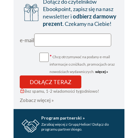
Dołącz do czytelników
Ebookpoint, zapisz się na nasz
newsletter i
odbierz darmowy
prezent
. Czekamy na Ciebie!
e-mail
*
Chcę otrzymywać na podany e-mail
informacje o zniżkach, promocjach oraz
nowościach wydawniczych.
więcej »
DOŁĄCZ TERAZ
Bez spamu, 1-2 wiadomości tygodniowo!
Zobacz więcej »
Program partnerski »
Zarabiaj więcej z Grupą Helion! Dołącz do
programu partnerskiego.