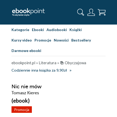
Kategorie
Ebooki
Audiobooki
Książki
Kursy video
Promocje
Nowości
Bestsellery
Darmowe ebooki
ebookpoint.pl
»
Literatura
»
📚 Obyczajowa
Codziennie inna książka za 9,90zł
Nic nie mów
Tomasz Kieres
(ebook)
Promocja