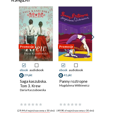
Promocja
Promocja
Promocja
ebook
audiobook
ebook
audiobook
ebook
aud
29 pkt
41 pkt
40 pkt
Saga kaszubska.
Panny roztropne
Śmierć n
Tom 3. Krew
Magdalena Witkiewicz
Daria Kaszubowska
(29,44 zł najniższa cena z 30 dni)
(49,90 zł najniższa cena z 30 dni)
(40,92 zł najni