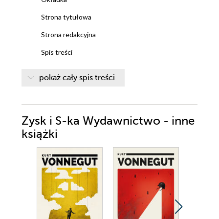
Strona tytułowa
Strona redakcyjna
Spis treści
NAWIEDZONY HOTEL / Tajemnice dzisiejszej
pokaż cały spis treści
Wenecji
CZĘŚĆ I / Rozdział 1
Zysk i S-ka Wydawnictwo - inne
Rozdział 2
książki
Rozdział 3
Rozdział 4
CZĘŚĆ II / Rozdział 5
Rozdział 6
Rozdział 7