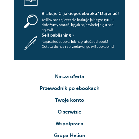
Brakuje Ci jakiegoś ebooka? Daj znać!
Jeśli w naszej ofercie brakuje jakiegoś tytulu,
dołożymy starań, by jak najszybciej się u nas
pojawił.
Self publishing »
Napisałeś ebooka lub nagrałeś audibook?
Dołącz do nas i sprzedawaj go w Ebookpoint!
Nasza oferta
Przewodnik po ebookach
Twoje konto
O serwisie
Współpraca
Grupa Helion