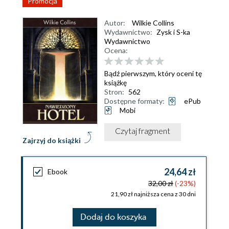
Promocja
Autor:
Wilkie Collins
Wydawnictwo:
Zysk i S-ka
Wydawnictwo
Ocena:
Bądź pierwszym, który oceni tę
książkę
Stron:
562
Dostępne formaty:
ePub
Mobi
Czytaj fragment
Zajrzyj do książki
24,64 zł
Ebook
32,00 zł
(-23%)
21,90 zł najniższa cena z 30 dni
Dodaj do koszyka