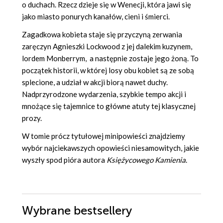
o duchach. Rzecz dzieje się w Wenecji, która jawi się
jako miasto ponurych kanałów, cieni i śmierci.
Zagadkowa kobieta staje się przyczyną zerwania
zaręczyn Agnieszki Lockwood z jej dalekim kuzynem,
lordem Monberrym, a następnie zostaje jego żoną. To
początek historii, w której losy obu kobiet są ze sobą
splecione, a udział w akcji biorą nawet duchy.
Nadprzyrodzone wydarzenia, szybkie tempo akcji i
mnożące się tajemnice to główne atuty tej klasycznej
prozy.
W tomie prócz tytułowej minipowieści znajdziemy
wybór najciekawszych opowieści niesamowitych, jakie
wyszły spod pióra autora
Księżycowego
K
amienia
.
Wybrane bestsellery