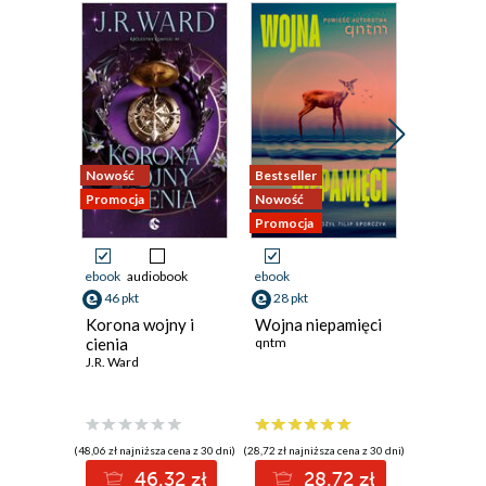
Nowość
Bestseller
Nowość
Promocja
Nowość
Promocja
Promocja
ebook
audiobook
ebook
ebook
46 pkt
28 pkt
42 pkt
Korona wojny i
Wojna niepamięci
Podnosz
cienia
qntm
kamienie
J.R. Ward
o Arbaia
Sheri S. T
(48,06 zł najniższa cena z 30 dni)
(28,72 zł najniższa cena z 30 dni)
(44,97 zł najni
46.32 zł
28.72 zł
4