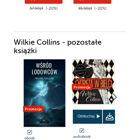
57.90zł
(-20%)
35.90zł
(-20%)
52.90z
Wilkie Collins - pozostałe
książki
Promocja
Promocja
Odsłuchaj
Odsłuch
audiobook
audiobook
ebook