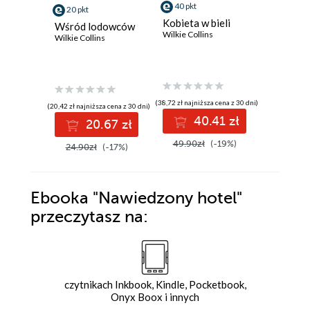
40 pkt
29 pkt
20 pkt
Kobieta w bieli
Bez wyjś
Wśród lodowców
Wilkie Collins
Charles D
Wilkie Collins
(38,72 zł najniższa cena z 30 dni)
(20,42 zł najniższa cena z 30 dni)
40.41 zł
2
20.67 zł
49.90zł
(-19%)
24.90zł
(-17%)
Ebooka
"Nawiedzony hotel"
przeczytasz na:
czytnikach Inkbook, Kindle, Pocketbook,
Onyx Boox i innych