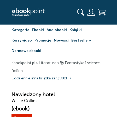
Kategorie
Ebooki
Audiobooki
Książki
Kursy video
Promocje
Nowości
Bestsellery
Darmowe ebooki
ebookpoint.pl
»
Literatura
»
📚 Fantastyka i science-
fiction
Codziennie inna książka za 9,90zł
Nawiedzony hotel
Wilkie Collins
(ebook)