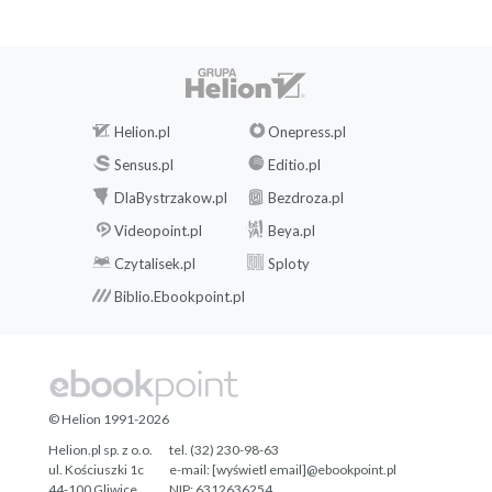
Helion.pl
Onepress.pl
Sensus.pl
Editio.pl
DlaBystrzakow.pl
Bezdroza.pl
Videopoint.pl
Beya.pl
Czytalisek.pl
Sploty
Biblio.Ebookpoint.pl
© Helion 1991-2026
Helion.pl sp. z o.o.
tel. (32) 230-98-63
ul. Kościuszki 1c
e-mail:
[wyświetl email]@ebookpoint.pl
44-100 Gliwice
NIP: 6312636254