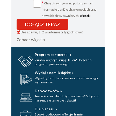
*
Chcę otrzymywać na podany e-mail
PANNA JÉROMETTE I PASTOR
informacje o zniżkach, promocjach oraz
MARTWA RĘKA
nowościach wydawniczych.
więcej »
DOŁĄCZ TERAZ
DO NIEBA RAZEM Z BRYGIEM!
Bez spamu, 1-2 wiadomości tygodniowo!
DZIEWIĄTA!
Zobacz więcej »
DIABELSKIE OKULARY / Wspomnienia
arktycznego podróżnika
Program partnerski »
Zarabiaj więcej z Grupą Helion! Dołącz do
Moje wspomnienia
programu partnerskiego.
Egzamin okularowy
Wydaj z nami książkę »
Wypełnij formularz i zostań autorem naszego
Egzamin w Long Fellas
wydawnictwa.
Prawda w krzewach
Da wydawców »
Jesteś średnim lub dużym wydawcą? Dołącz do
Koniec Diabelskich Okularów
naszego systemu dystrybucji!
Wydawca do czytelnika
Dla biznesu »
Ebooki i audiobooki w Twojej firmie.