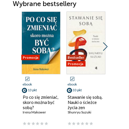
Wybrane bestsellery
Promocja
Bestseller
Promocja
Promocja
ebook
ebook
ebook
13 pkt
33 pkt
47 pkt
Po co się zmieniać,
Stawanie się sobą.
Cudowne
skoro można być
Nauki o ścieżce
Maja Sosn
sobą?
życia zen
Irena Makower
Shunryu Suzuki