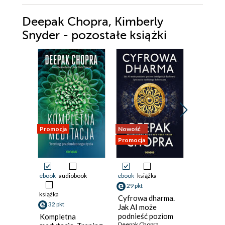
Deepak Chopra, Kimberly
Snyder - pozostałe książki
Promocja
Nowość
Promocja
Promocja
ebook
audiobook
ebook
książka
ebook
29 pkt
47 pkt
książka
Cyfrowa dharma.
Metaczł
32 pkt
Jak AI może
Deepak Ch
podnieść poziom
Kompletna
inteligencji
Deepak Chopra