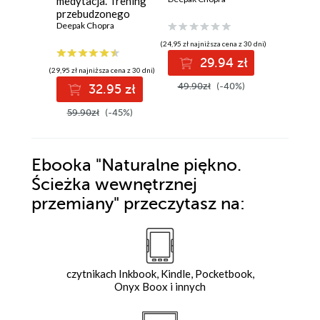
medytacja. Trening
duchowej i
przebudzonego
poczucia
życia
Deepak Chopra
osobistego
(24,95 zł najniższa cena z 30 dni)
(54,50 zł najni
dobrostanu
29.94 zł
4
(29,95 zł najniższa cena z 30 dni)
49.90zł
(-40%)
54.50z
32.95 zł
59.90zł
(-45%)
Ebooka
"Naturalne piękno.
Ścieżka wewnętrznej
przemiany"
przeczytasz na:
czytnikach Inkbook, Kindle, Pocketbook,
Onyx Boox i innych