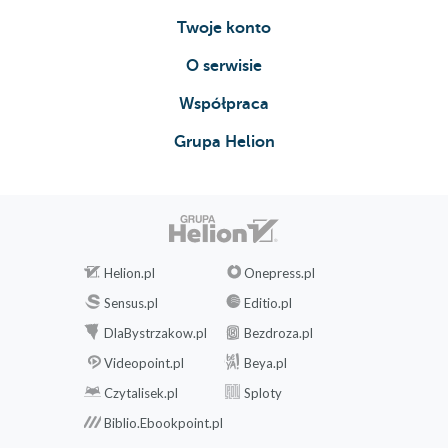
Ogranicz spożycie
Twoje konto
przetworzonych produktów i
O serwisie
spróbuj przejść na żywność
ekologiczną
Współpraca
Jedz więcej roślin
Zacznij dzień od wypicia
Grupa Helion
gorącej wody z cytryną
Pij herbatę z olejem z mleka
osetowego, żeby wspomóc
wątrobę
Unikaj smażonych potraw
Helion.pl
Onepress.pl
Przyjmij podejście
Sensus.pl
Editio.pl
stosowane w tradycyjnej
medycynie chińskiej
DlaBystrzakow.pl
Bezdroza.pl
Unikaj foie gras
Videopoint.pl
Beya.pl
Jedz więcej grejpfrutów
Czytalisek.pl
Sploty
Przekonaj się do buraków
Biblio.Ebookpoint.pl
Często jedz zielone rośliny