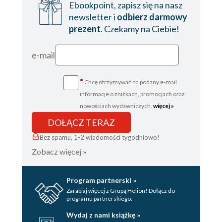
Gluten
Ebookpoint, zapisz się na nasz
Papierosy, kofeina i alkohol
newsletter i
odbierz darmowy
Tłuszcze zwierzęce
prezent
. Czekamy na Ciebie!
Trawienie a proces starzenia się
Radykalne działania w celu poprawy
e-mail
trawienia i wyeliminowania zaparć
Probiotyki
*
Chcę otrzymywać na podany e-mail
Błonnik
informacje o zniżkach, promocjach oraz
Gorąca woda
nowościach wydawniczych.
więcej »
Unikaj ciężkostrawnych
produktów
DOŁĄCZ TERAZ
Mądrze planuj pory posiłków
Bez spamu, 1-2 wiadomości tygodniowo!
Strategicznie używaj
Zobacz więcej »
przypraw
Wypróbuj suplement z
Program partnerski »
magnezem i tlenem (taki jak
Zarabiaj więcej z Grupą Helion! Dołącz do
Detoxy +)
programu partnerskiego.
Przyjmuj enzymy trawienne
Wydaj z nami książkę »
przed posiłkiem