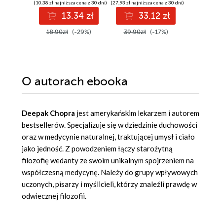
(10,38 zł najniższa cena z 30 dni)
(27,93 zł najniższa cena z 30 dni)
(59,00 zł najni
13.34 zł
33.12 zł
4
18.90zł
(-29%)
39.90zł
(-17%)
59.00z
O autorach
ebooka
Deepak Chopra
jest amerykańskim lekarzem i autorem
bestsellerów. Specjalizuje się w dziedzinie duchowości
oraz w medycynie naturalnej, traktującej umysł i ciało
jako jedność. Z powodzeniem łączy starożytną
filozofię wedanty ze swoim unikalnym spojrzeniem na
współczesną medycynę. Należy do grupy wpływowych
uczonych, pisarzy i myślicieli, którzy znaleźli prawdę w
odwiecznej filozofii.