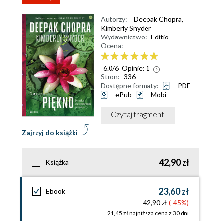
Autorzy:
Deepak Chopra
,
Kimberly Snyder
Wydawnictwo:
Editio
Ocena:
6.0
/
6
Opinie:
1
Stron:
336
Dostępne formaty:
PDF
ePub
Mobi
Czytaj fragment
Zajrzyj do książki
42,90 zł
Książka
23,60 zł
Ebook
42,90 zł
(-45%)
21,45 zł najniższa cena z 30 dni