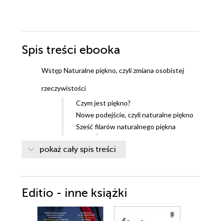
Spis treści
ebooka
Wstęp Naturalne piękno, czyli zmiana osobistej
rzeczywistości
Czym jest piękno?
Nowe podejście, czyli naturalne piękno
Sześć filarów naturalnego piękna
Filar 1. Pielęgnacja
pokaż cały spis treści
wewnętrzna
Filar 2. Pielęgnacja
zewnętrzna
Filar 3. Sen dla pięknego ciała
Editio - inne książki
Filar 4. Pierwotne piękno
Filar 5. Piękne ruchy