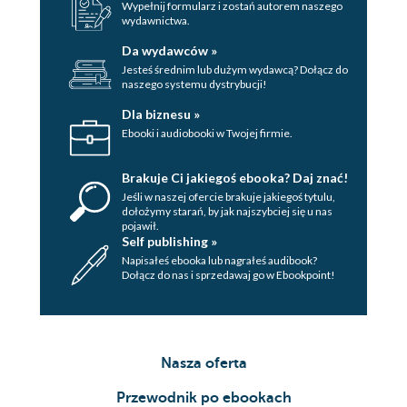
Wypełnij formularz i zostań autorem naszego
Unikaj napojów gazowanych
wydawnictwa.
Gotuj warzywa na parze
Da wydawców »
Jedz wolniej i nie przejadaj
Jesteś średnim lub dużym wydawcą? Dołącz do
się
naszego systemu dystrybucji!
Ogranicz ilość gęstego
Dla biznesu »
tłuszczu w każdym posiłku
Ebooki i audiobooki w Twojej firmie.
Namaczaj przez noc ziarna,
rośliny strączkowe i nasiona
Brakuje Ci jakiegoś ebooka? Daj znać!
Mądrze wybieraj warzywa
Jeśli w naszej ofercie brakuje jakiegoś tytulu,
Jedz ananasy
dołożymy starań, by jak najszybciej się u nas
pojawił.
Unikaj pikantnych potraw
Self publishing »
Unikaj picia przez słomkę
Napisałeś ebooka lub nagrałeś audibook?
Codzienna detoksykacja
Dołącz do nas i sprzedawaj go w Ebookpoint!
Piękna wątroba, od której zależą Twoje
zdrowie i uroda
Nie stosuj diet
wysokobiałkowych
Nasza oferta
Ogranicz przyjmowanie
Przewodnik po ebookach
leków