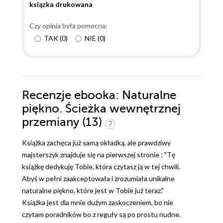
dedykacji: "Tę książkę dedykuję Tobie, która czytasz
ksiązka drukowana
ją w tej chwili. Abyś w pełni zaakceptowała i
zrozumiała unikalne naturalne piękno, które jest w
Czy opinia była pomocna:
Tobie już teraz." Dziękuję za książkę Wydawnictwo
TAK
(
0
)
NIE
(
0
)
Editio
Recenzje
ebooka
: Naturalne
piękno. Ścieżka wewnętrznej
przemiany (13)
Książka zachęca już samą okładką, ale prawdziwy
majsterszyk znajduje się na pierwszej stronie : "Tę
książkę dedykuję Tobie, która czytasz ją w tej chwili.
Abyś w pełni zaakceptowała i zrozumiała unikalne
naturalne piękno, które jest w Tobie już teraz."
Książka jest dla mnie dużym zaskoczeniem, bo nie
czytam poradników bo z reguły są po prostu nudne.