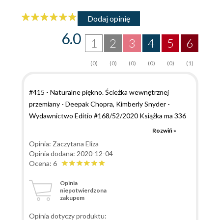
Dodaj opinię
6.0
1
2
3
4
5
6
(0)
(0)
(0)
(0)
(0)
(1)
#415 - Naturalne piękno. Ścieżka wewnętrznej
przemiany - Deepak Chopra, Kimberly Snyder -
Wydawnictwo Editio #168/52/2020 Książka ma 336
stron. Autorzy dzielą ją na 6 filarów - Pielęgnacja
Rozwiń »
wewnętrzna, Pielęgnacja zewnętrzna, Doskonały sen
Opinia: Zaczytana Eliza
dla zdrowia i urody, Pierwotne piękno, Piękny ruch i
Opinia dodana: 2020-12-04
Piękno duchowe. Mimo dużej ilości wiedzy, dobrze się
Ocena: 6
ją czyta, ze względu na uporządkowanie, wyróżnienia i
Opinia
usystematyzowanie treści. Ciekawy jest także
niepotwierdzona
zakupem
Dodatek , a w nim Naturalne przepisy. Już pierwsza
strona książki jest zaskakująca, dzięki wyjątkowej
Opinia dotyczy produktu: