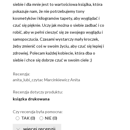
siebie i dla mnie jest to wartościowa książka, która
pokazuje nam, że nie potrzebujemy tony
kosmetyków i kilogramów tapety, aby wyglądać i
czuć się pięknie. Uczy jak można o siebie zadbać i co
robić, aby w pełni cieszyć się ze swojego wyglądu i
samopoczucia. Czasami wystarczy mały kroczek,
żeby zmienić coś w swoim życiu, aby czuć się lepiej i
zdrowiej. Polecam każdej kobiecie, która dba o
siebie i chce się dobrze czuć w swoim ciele ;)
Recenzja:
anita_lubi_czytac Marcinkiewicz Anita
Recenzja dotyczy produktu:
ksiązka drukowana
Czy recenzja była pomocna:
TAK
(
0
)
NIE
(
0
)
więcej recenzji