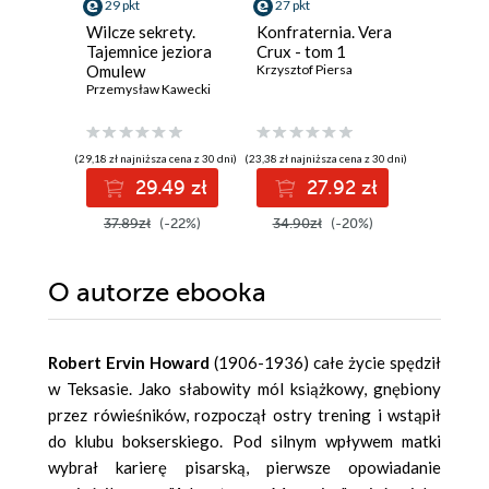
29 pkt
27 pkt
31 pkt
Wilcze sekrety.
Konfraternia. Vera
Jezioro 
Tajemnice jeziora
Crux - tom 1
Inspekt
Omulew
Krzysztof Piersa
Szeptyck
Przemysław Kawecki
Jędrzej Pa
(29,18 zł najniższa cena z 30 dni)
(23,38 zł najniższa cena z 30 dni)
(27,93 zł najni
29.49 zł
27.92 zł
3
37.89zł
(-22%)
34.90zł
(-20%)
39.90z
O autorze
ebooka
Robert Ervin Howard
(1906-1936) całe życie spędził
w Teksasie. Jako słabowity mól książkowy, gnębiony
przez rówieśników, rozpoczął ostry trening i wstąpił
do klubu bokserskiego. Pod silnym wpływem matki
wybrał karierę pisarską, pierwsze opowiadanie