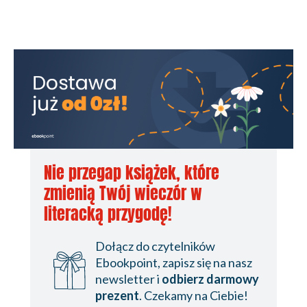
Nie przegap książek, które
zmienią Twój wieczór w
literacką przygodę!
Dołącz do czytelników
Ebookpoint, zapisz się na nasz
newsletter i
odbierz darmowy
prezent
. Czekamy na Ciebie!