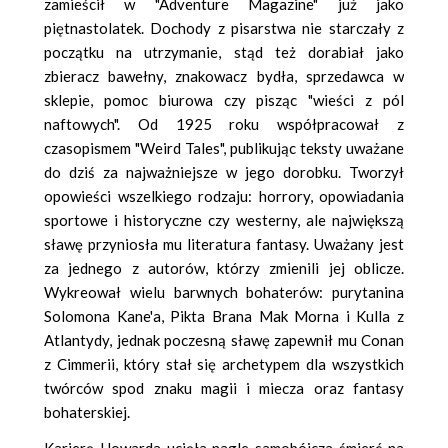
zamieścił w "Adventure Magazine" już jako
piętnastolatek. Dochody z pisarstwa nie starczały z
początku na utrzymanie, stąd też dorabiał jako
zbieracz bawełny, znakowacz bydła, sprzedawca w
sklepie, pomoc biurowa czy pisząc "wieści z pól
naftowych". Od 1925 roku współpracował z
czasopismem "Weird Tales", publikując teksty uważane
do dziś za najważniejsze w jego dorobku. Tworzył
opowieści wszelkiego rodzaju: horrory, opowiadania
sportowe i historyczne czy westerny, ale największą
sławę przyniosła mu literatura fantasy. Uważany jest
za jednego z autorów, którzy zmienili jej oblicze.
Wykreował wielu barwnych bohaterów: purytanina
Solomona Kane'a, Pikta Brana Mak Morna i Kulla z
Atlantydy, jednak poczesną sławę zapewnił mu Conan
z Cimmerii, który stał się archetypem dla wszystkich
twórców spod znaku magii i miecza oraz fantasy
bohaterskiej.
Karierę Howarda ucięła nagle samobójcza śmierć na