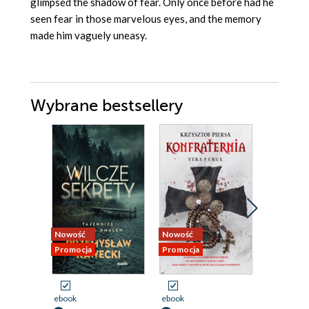
glimpsed the shadow of fear. Only once before had he
seen fear in those marvelous eyes, and the memory
made him vaguely uneasy.
Wybrane bestsellery
Nowość
Nowość
Bestseller
Promocja
Promocja
Nowość
Promocja
ebook
ebook
ebook
aud