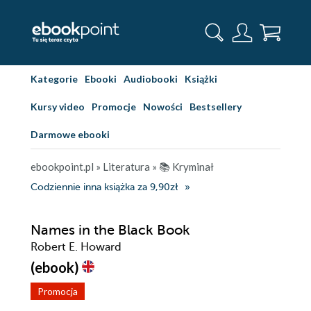
Kategorie
Ebooki
Audiobooki
Książki
Kursy video
Promocje
Nowości
Bestsellery
Darmowe ebooki
ebookpoint.pl
»
Literatura
»
📚 Kryminał
Codziennie inna książka za 9,90zł
Names in the Black Book
Robert E. Howard
(ebook)
Promocja