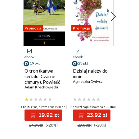
Promocja
Promocja
Promocja
ebook
ebook
ebook
19 pkt
23 pkt
23 pkt
O tron (kanwa
Dzisiaj należy do
Marzeni
serialu: Czarne
mnie
termine
chmury). Powieść
Agnieszka Dydycz
Agnieszka
historyczna z XVII
Adam Krechowiecki
wieku
(12,90 zł najniższa cena z 30 dni)
(15,90 zł najniższa cena z 30 dni)
(15,90 zł najni
19.92 zł
23.92 zł
2
24.90zł
(-20%)
29.90zł
(-20%)
29.90z