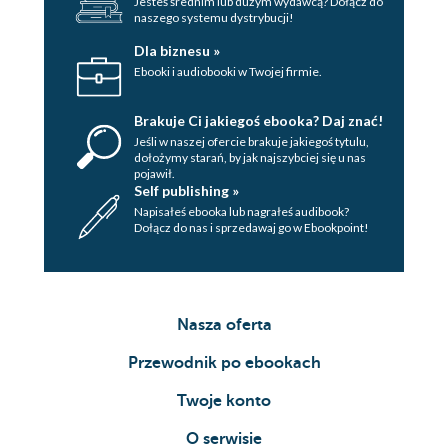
Jesteś średnim lub dużym wydawcą? Dołącz do
naszego systemu dystrybucji!
Dla biznesu »
Ebooki i audiobooki w Twojej firmie.
Brakuje Ci jakiegoś ebooka? Daj znać!
Jeśli w naszej ofercie brakuje jakiegoś tytulu,
dołożymy starań, by jak najszybciej się u nas
pojawił.
Self publishing »
Napisałeś ebooka lub nagrałeś audibook?
Dołącz do nas i sprzedawaj go w Ebookpoint!
Nasza oferta
Przewodnik po ebookach
Twoje konto
O serwisie