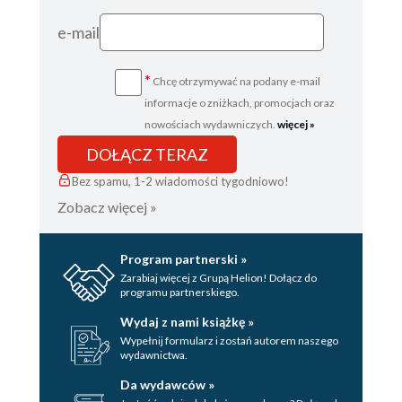
e-mail
*
Chcę otrzymywać na podany e-mail
informacje o zniżkach, promocjach oraz
nowościach wydawniczych.
więcej »
DOŁĄCZ TERAZ
Bez spamu, 1-2 wiadomości tygodniowo!
Zobacz więcej »
Program partnerski »
Zarabiaj więcej z Grupą Helion! Dołącz do
programu partnerskiego.
Wydaj z nami książkę »
Wypełnij formularz i zostań autorem naszego
wydawnictwa.
Da wydawców »