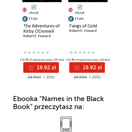
ebook
ebook
ebook
19 pkt
19 pkt
19 pkt
The Adventures of
Fangs of Gold
Graveya
Kirby ODonnell
Robert E. Howard
Robert E.
Robert E. Howard
(12,90 zł najniższa cena z 30 dni)
(12,90 zł najniższa cena z 30 dni)
(12,90 zł najni
19.92 zł
19.92 zł
1
24.90zł
(-20%)
24.90zł
(-20%)
24.90z
Ebooka
"Names in the Black
Book"
przeczytasz na: