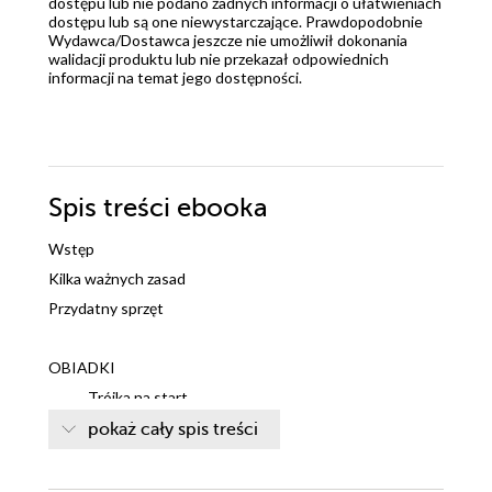
dostępu lub nie podano żadnych informacji o ułatwieniach
dostępu lub są one niewystarczające. Prawdopodobnie
Wydawca/Dostawca jeszcze nie umożliwił dokonania
walidacji produktu lub nie przekazał odpowiednich
informacji na temat jego dostępności.
Spis treści
ebooka
Wstęp
Kilka ważnych zasad
Przydatny sprzęt
OBIADKI
Trójka na start
Warzywka z ryżem na początek
pokaż cały spis treści
„Baby-krem” kalafiorowy
Pierwsze mięsko