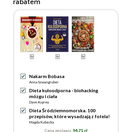
rabatem
Nakarm Bobasa
Anna Szwangruber
Dieta kuloodporna - biohacking
mózgu i ciała
Dave Asprey
Dieta Śródziemnomorska. 100
przepisów, które wysadzają z fotela!
Magda Kubecka
Cena zestawu:
94.71 zł