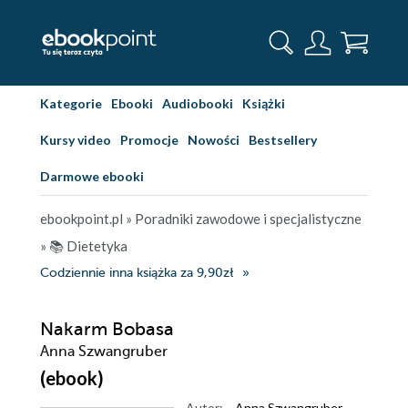
Kategorie
Ebooki
Audiobooki
Książki
Kursy video
Promocje
Nowości
Bestsellery
Darmowe ebooki
ebookpoint.pl
»
Poradniki zawodowe i specjalistyczne
»
📚 Dietetyka
Codziennie inna książka za 9,90zł
Nakarm Bobasa
Anna Szwangruber
(ebook)
Autor:
Anna Szwangruber