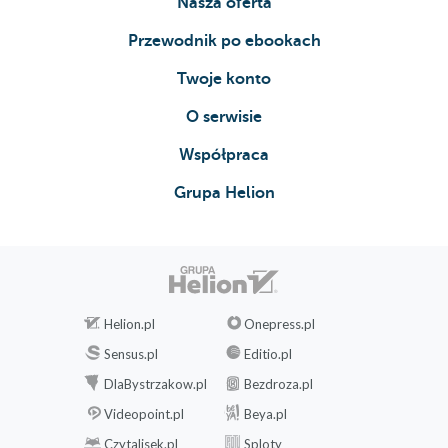
Nasza oferta
Przewodnik po ebookach
Twoje konto
O serwisie
Współpraca
Grupa Helion
Helion.pl
Onepress.pl
Sensus.pl
Editio.pl
DlaBystrzakow.pl
Bezdroza.pl
Videopoint.pl
Beya.pl
Czytalisek.pl
Sploty