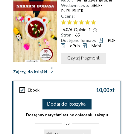
Wydawnictwo:
SELF-
PUBLISHER
Ocena:
6.0
/
6
Opinie:
1
Stron:
65
Dostępne formaty:
PDF
ePub
Mobi
Czytaj fragment
Zajrzyj do książki
10,00 zł
Ebook
Dodaj do koszyka
Dostępny natychmiast po opłaceniu zakupu
lub