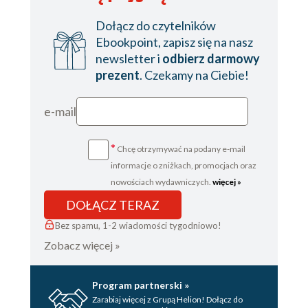
Krewetkowe curry
Dołącz do czytelników
Ebookpoint, zapisz się na nasz
newsletter i
odbierz darmowy
ŚNIADANKA/KOLACJE
prezent
. Czekamy na Ciebie!
Jajeczniczka na parze
Jogurtowe owoce
e-mail
Omlet bananowy
Naleśniki ryżowe
*
Chcę otrzymywać na podany e-mail
Jaglane jabłuszka
informacje o zniżkach, promocjach oraz
Micha Shreka
nowościach wydawniczych.
więcej »
Owsianka z owocami
DOŁĄCZ TERAZ
Letnia sałatka
Bez spamu, 1-2 wiadomości tygodniowo!
Kuskus z cukinią
Zobacz więcej »
Awokado na start
Kanapki – kwadraty z domową wędliną
Program partnerski »
Placuszki bananowe by Wojtek
Zarabiaj więcej z Grupą Helion! Dołącz do