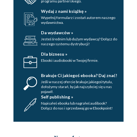
Po prostu manna
programu partnerskiego.
Pasta paprykowo-bakłażanowa
Wydaj z nami książkę »
Omlet wytrawny
Wypełnij formularz i zostań autorem naszego
wydawnictwa.
Cukiniowe pizzerki
Da wydawców »
Grzanka ze zdrową nutellą
Jesteś średnim lub dużym wydawcą? Dołącz do
Naleśniki zeberki
naszego systemu dystrybucji!
To już koniec!
Dla biznesu »
Ebooki i audiobooki w Twojej firmie.
Brakuje Ci jakiegoś ebooka? Daj znać!
Jeśli w naszej ofercie brakuje jakiegoś tytulu,
dołożymy starań, by jak najszybciej się u nas
pojawił.
Self publishing »
Napisałeś ebooka lub nagrałeś audibook?
Dołącz do nas i sprzedawaj go w Ebookpoint!