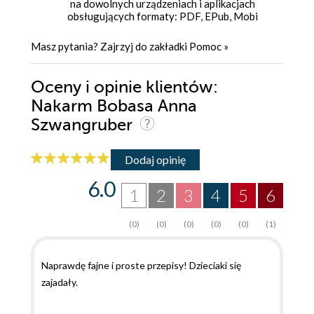
na dowolnych urządzeniach i aplikacjach
obsługujących formaty: PDF, EPub, Mobi
Masz pytania? Zajrzyj do zakładki
Pomoc
»
Oceny i opinie klientów:
Nakarm Bobasa Anna
Szwangruber
Dodaj opinię
6.0
1
2
3
4
5
6
(0)
(0)
(0)
(0)
(0)
(1)
Naprawdę fajne i proste przepisy! Dzieciaki się
zajadały.