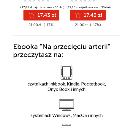
(17,85 zł najniższa cena z 30 dni)
(17,85 zł najniższa cena z 30 dni)
(17,85 zł najni
17.43 zł
17.43 zł
1
21.00zł
(-17%)
21.00zł
(-17%)
21.00z
Ebooka
"Na przecięciu arterii"
przeczytasz na:
czytnikach Inkbook, Kindle, Pocketbook,
Onyx Boox i innych
systemach Windows, MacOS i innych