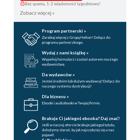
Bez spamu, 1-2 wiadomości tygodniowo!
Zobacz więcej »
Program partnerski »
Zarabiaj więcej z Grupą Helion! Dołącz do
programu partnerskiego.
Wydaj z nami książkę »
Wypełnij formularz i zostań autorem naszego
wydawnictwa.
Da wydawców »
Jesteś średnim lub dużym wydawcą? Dołącz do
naszego systemu dystrybucji!
Dla biznesu »
Ebooki i audiobooki w Twojej firmie.
Brakuje Ci jakiegoś ebooka? Daj znać!
Jeśli w naszej ofercie brakuje jakiegoś tytulu,
dołożymy starań, by jak najszybciej się u nas
pojawił.