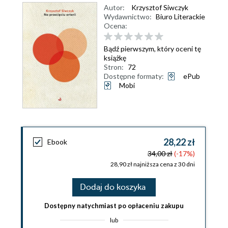
Autor:
Krzysztof Siwczyk
Wydawnictwo:
Biuro Literackie
Ocena:
Bądź pierwszym, który oceni tę
książkę
Stron:
72
Dostępne formaty:
ePub
Mobi
28,22 zł
Ebook
34,00 zł
(-17%)
28,90 zł najniższa cena z 30 dni
Dodaj do koszyka
Dostępny natychmiast po opłaceniu zakupu
lub