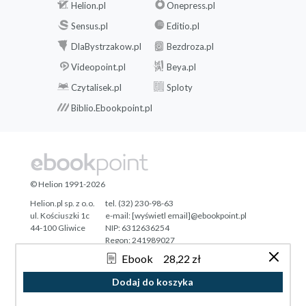
Helion.pl
Onepress.pl
Sensus.pl
Editio.pl
DlaBystrzakow.pl
Bezdroza.pl
Videopoint.pl
Beya.pl
Czytalisek.pl
Sploty
Biblio.Ebookpoint.pl
© Helion 1991-2026
Helion.pl sp. z o.o.
tel. (32) 230-98-63
ul. Kościuszki 1c
e-mail:
[wyświetl email]@ebookpoint.pl
44-100 Gliwice
NIP: 6312636254
Regon: 241989027
Ebook
28,22 zł
Designed with ♥ by
Tonik.pl
Dodaj do koszyka
Pełna wersja strony »