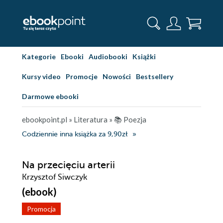
Kategorie
Ebooki
Audiobooki
Książki
Kursy video
Promocje
Nowości
Bestsellery
Darmowe ebooki
ebookpoint.pl
»
Literatura
»
📚 Poezja
Codziennie inna książka za 9,90zł
Na przecięciu arterii
Krzysztof Siwczyk
(ebook)
Promocja