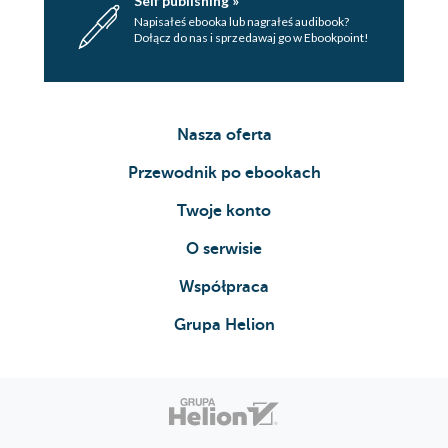
Self publishing »
Napisałeś ebooka lub nagrałeś audibook?
Dołącz do nas i sprzedawaj go w Ebookpoint!
Nasza oferta
Przewodnik po ebookach
Twoje konto
O serwisie
Współpraca
Grupa Helion