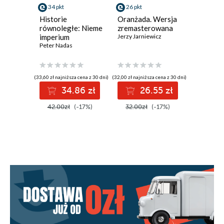
34 pkt
26 pkt
26 pkt
Historie
Oranżada. Wersja
Siedemn
równoległe: Nieme
zremasterowana
pieśni
imperium
Jerzy Jarniewicz
wyprowa
Peter Nadas
przypad
Wojciech 
(33,60 zł najniższa cena z 30 dni)
(32,00 zł najniższa cena z 30 dni)
(32,00 zł najni
34.86 zł
26.55 zł
2
42.00zł
(-17%)
32.00zł
(-17%)
32.00z