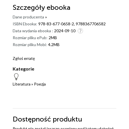
Szczegóły
ebooka
Dane producenta
»
ISBN Ebooka:
978-83-677-0658-2, 9788367706582
Data wydania ebooka :
2024-09-10
Rozmiar pliku ePub:
2MB
Rozmiar pliku Mobi:
4.2MB
Zgłoś erratę
Kategorie
Literatura
»
Poezja
Dostępność produktu
Produkt nie został jeszcze oceniony pod kątem ułatwień