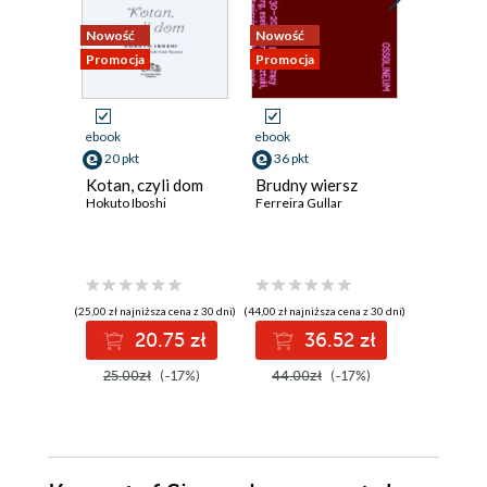
Nowość
Nowość
Nowość
Promocja
Promocja
Promocja
ebook
ebook
ebook
20 pkt
36 pkt
41 pkt
Kotan, czyli dom
Brudny wiersz
Świadec
Hokuto Iboshi
Ferreira Gullar
Zjednoc
1885-1
Charles Re
(25,00 zł najniższa cena z 30 dni)
(44,00 zł najniższa cena z 30 dni)
(50,00 zł najni
20.75 zł
36.52 zł
4
25.00zł
(-17%)
44.00zł
(-17%)
50.00z