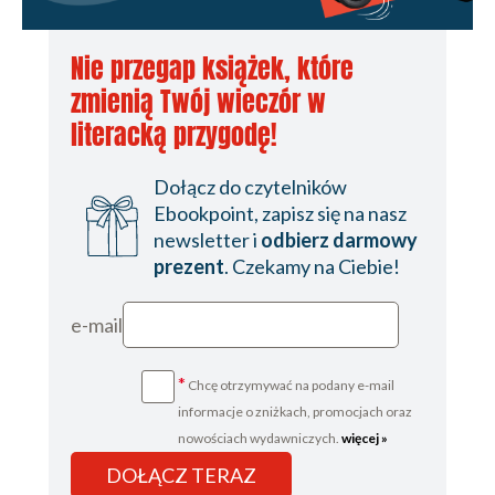
Nie przegap książek, które
zmienią Twój wieczór w
literacką przygodę!
Dołącz do czytelników
Ebookpoint, zapisz się na nasz
newsletter i
odbierz darmowy
prezent
. Czekamy na Ciebie!
e-mail
*
Chcę otrzymywać na podany e-mail
informacje o zniżkach, promocjach oraz
nowościach wydawniczych.
więcej »
DOŁĄCZ TERAZ