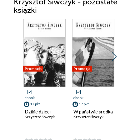
Krzysztof Siwczyk - pozostałe
książki
Promocja
Promocja
Promocja
ebook
ebook
ebook
17 pkt
17 pkt
17 pkt
Dzikie dzieci
W państwie środka
Dane dn
Krzysztof Siwczyk
Krzysztof Siwczyk
Krzysztof 