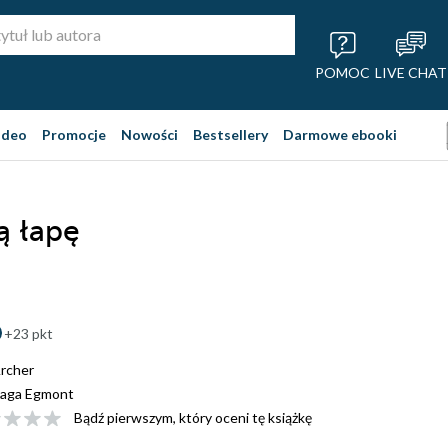
POMOC
LIVE CHAT
ideo
Promocje
Nowości
Bestsellery
Darmowe ebooki
ą łapę
+23 pkt
Archer
aga Egmont
Bądź pierwszym, który oceni tę książkę