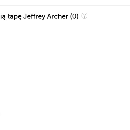
(0)
ią łapę Jeffrey Archer
9