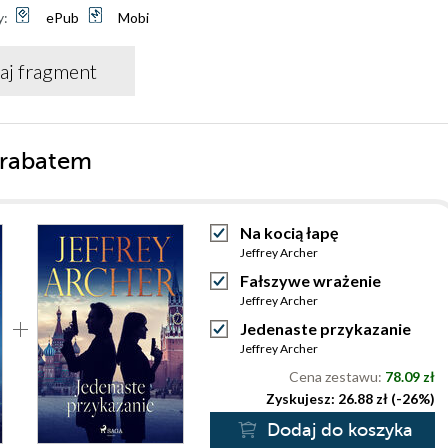
y:
ePub
Mobi
aj fragment
 rabatem
Na kocią łapę
Jeffrey Archer
Fałszywe wrażenie
Jeffrey Archer
Jedenaste przykazanie
Jeffrey Archer
Cena zestawu:
78.09 zł
Zyskujesz: 26.88 zł (-26%)
Dodaj do koszyka