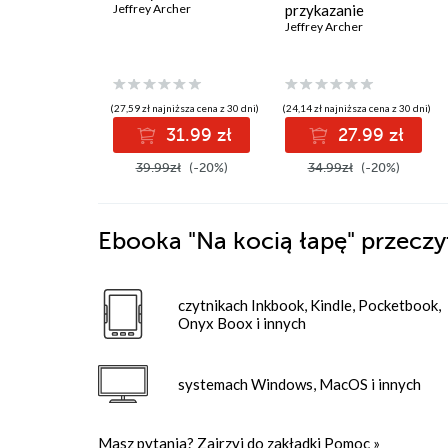
Jeffrey Archer
przykazanie
Jeffrey Archer
(27,59 zł najniższa cena z 30 dni)
(24,14 zł najniższa cena z 30 dni)
31.99 zł
27.99 zł
39.99zł
(-20%)
34.99zł
(-20%)
Ebooka
"Na kocią łapę"
przeczy
czytnikach Inkbook, Kindle, Pocketbook,
Onyx Boox i innych
systemach Windows, MacOS i innych
Masz pytania? Zajrzyj do zakładki
Pomoc
»