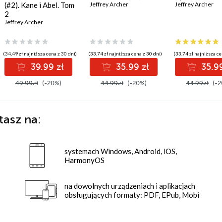
(#2). Kane i Abel. Tom
Jeffrey Archer
Jeffrey Archer
2
Jeffrey Archer
(34,49 zł najniższa cena z 30 dni)
(33,74 zł najniższa cena z 30 dni)
(33,74 zł najniższa ce
39.99 zł
35.99 zł
35.99
49.99zł
(-20%)
44.99zł
(-20%)
44.99zł
(-2
tasz na:
systemach Windows, Android, iOS,
HarmonyOS
na dowolnych urządzeniach i aplikacjach
obsługujących formaty: PDF, EPub, Mobi