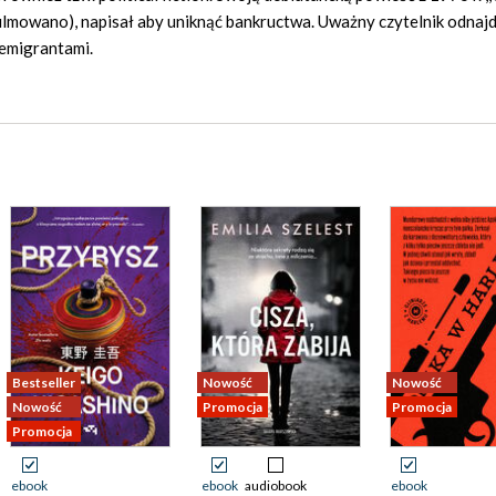
 sfilmowano), napisał aby uniknąć bankructwa. Uważny czytelnik odnaj
 emigrantami.
Bestseller
Nowość
Nowość
Nowość
Promocja
Promocja
Promocja
ebook
ebook
audiobook
ebook