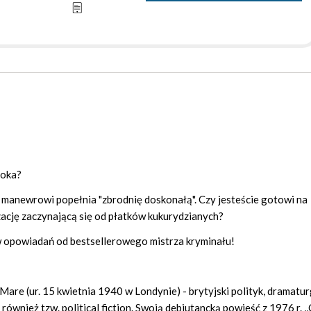
 oka?
 manewrowi popełnia "zbrodnię doskonałą". Czy jesteście gotowi na
zację zaczynającą się od płatków kukurydzianych?
w opowiadań od bestsellerowego mistrza kryminału!
re (ur. 15 kwietnia 1940 w Londynie) - brytyjski polityk, dramatur
również tzw. political fiction. Swoją debiutancką powieść z 1976 r. ,