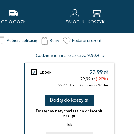
OD O,OOZŁ
ZALOGUJ
KOSZYK
Pobierz aplikację
Bony
Podaruj prezent
Codziennie inna książka za 9,90zł
23,99 zł
Ebook
29,99 zł
(-20%)
22,44 zł najniższa cena z 30 dni
Dodaj do koszyka
Dostępny natychmiast po opłaceniu
zakupu
lub