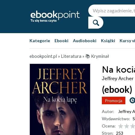
Kategorie
Ebooki
Audiobooki
Książki
Kursy v
ebookpoint.pl
»
Literatura
»
📚 Kryminał
Na koci
Jeffrey Archer
(ebook)
Promocja
Autor:
Jeffrey 
Wydawnictwo:
S
Ocena:
Stron:
253