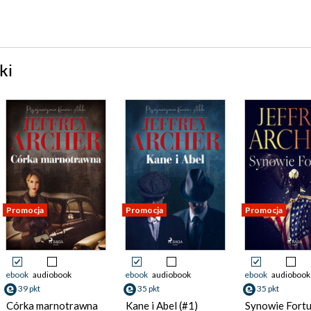
ki
Promocja
Promocja
Promocja
ebook
audiobook
ebook
audiobook
ebook
audiobook
39 pkt
35 pkt
35 pkt
Córka marnotrawna
Kane i Abel (#1)
Synowie Fort