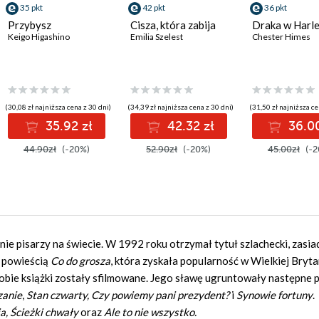
35 pkt
42 pkt
36 pkt
Przybysz
Cisza, która zabija
Draka w Harl
Keigo Higashino
Emilia Szelest
Chester Himes
(30,08 zł najniższa cena z 30 dni)
(34,39 zł najniższa cena z 30 dni)
(31,50 zł najniższa ce
35.92 zł
42.32 zł
36.00
44.90zł
(-20%)
52.90zł
(-20%)
45.00zł
(-2
nie pisarzy na świecie. W 1992 roku otrzymał tytuł szlachecki, zasia
ł powieścią
Co do grosza
, która zyskała popularność w Wielkiej Brytan
e obie książki zostały sfilmowane. Jego sławę ugruntowały następne p
zanie
,
Stan czwarty, Czy powiemy pani prezydent?
i
Synowie fortuny
.
a, Ścieżki chwały
oraz
Ale to nie wszystko.