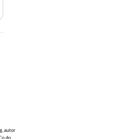
g, autor
,Co do