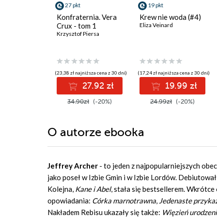
27 pkt
19 pkt
Konfraternia. Vera
Krew nie woda (#4)
Crux - tom 1
Eliza Veinard
Krzysztof Piersa
(23,38 zł najniższa cena z 30 dni)
(17,24 zł najniższa cena z 30 dni)
27.92 zł
19.99 zł
34.90zł
(-20%)
24.99zł
(-20%)
O autorze
ebooka
Jeffrey Archer
- to jeden z najpopularniejszych obec
jako poseł w Izbie Gmin i w Izbie Lordów. Debiutowa
Kolejna,
Kane i Abel
, stała się bestsellerem. Wkrótc
opowiadania:
Córka marnotrawna
,
Jedenaste przyka
Nakładem Rebisu ukazały się także:
Więzień urodzeni