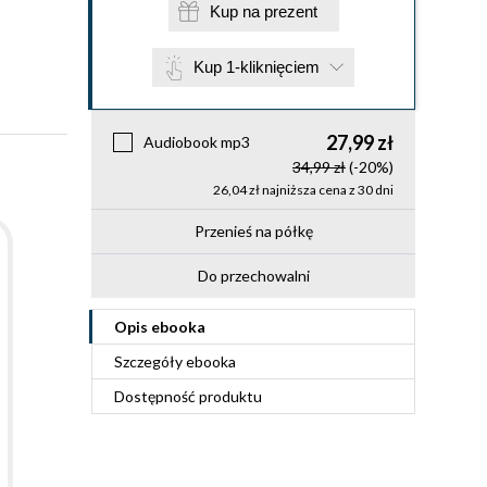
Kup na prezent
Kup 1-kliknięciem
27,99 zł
Audiobook mp3
34,99 zł
(-20%)
26,04 zł najniższa cena z 30 dni
Przenieś na półkę
Do przechowalni
Opis
ebooka
Szczegóły
ebooka
Dostępność produktu