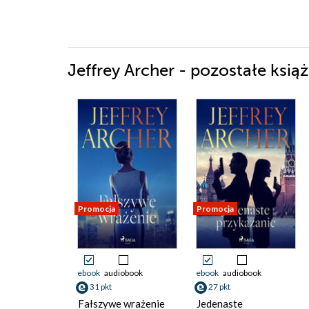
Jeffrey Archer - pozostałe książ
Promocja
Promocja
ebook
audiobook
ebook
audiobook
31 pkt
27 pkt
Fałszywe wrażenie
Jedenaste