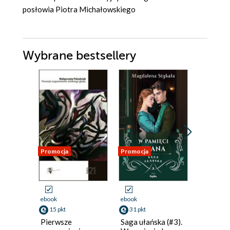
posłowia Piotra Michałowskiego
Wybrane bestsellery
Promocja
Promocja
Promocja
ebook
ebook
ebook
aud
15 pkt
31 pkt
41 pkt
Pierwsze
Saga ułańska (#3).
Mąż, któ