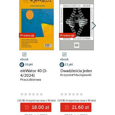
Promocja
Promocja
Promocja
ebook
ebook
ebook
18 pkt
21 pkt
25 pkt
eleWator 40 (3-
Dwadzieścia jeden
Notatnik
4/2024)
Krzysztof Maciejewski
modlite
Praca zbiorowa
drogowy 
(2005-2
Henryk Wa
(15,90 zł najniższa cena z 30 dni)
(19,90 zł najniższa cena z 30 dni)
(23,90 zł najni
18.00 zł
21.60 zł
2