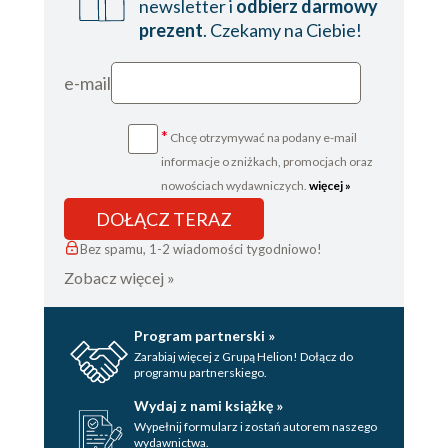
newsletter i
odbierz darmowy
prezent
. Czekamy na Ciebie!
e-mail
*
Chcę otrzymywać na podany e-mail
informacje o zniżkach, promocjach oraz
nowościach wydawniczych.
więcej »
DOŁĄCZ TERAZ
Bez spamu, 1-2 wiadomości tygodniowo!
Zobacz więcej »
Program partnerski »
Zarabiaj więcej z Grupą Helion! Dołącz do
programu partnerskiego.
Wydaj z nami książkę »
Wypełnij formularz i zostań autorem naszego
wydawnictwa.