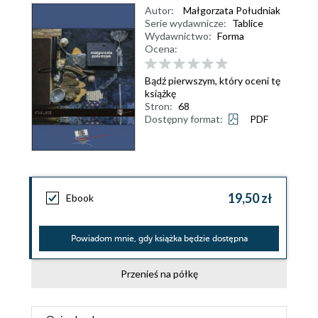
Autor:
Małgorzata Południak
Serie wydawnicze:
Tablice
Wydawnictwo:
Forma
Ocena:
Bądź pierwszym, który oceni tę
książkę
Stron:
68
Dostępny format:
PDF
19,50 zł
Ebook
Powiadom mnie, gdy książka będzie dostępna
Przenieś na półkę