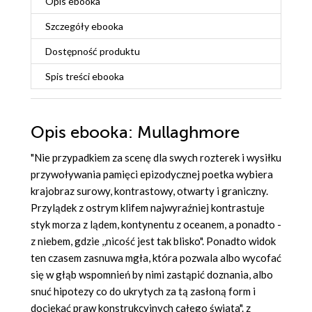
Opis
ebooka
Szczegóły
ebooka
Dostępność produktu
Spis treści
ebooka
Opis
ebooka
: Mullaghmore
"Nie przypadkiem za scenę dla swych rozterek i wysiłku
przywoływania pamięci epizodycznej poetka wybiera
krajobraz surowy, kontrastowy, otwarty i graniczny.
Przylądek z ostrym klifem najwyraźniej kontrastuje
styk morza z lądem, kontynentu z oceanem, a ponadto -
z niebem, gdzie ,,nicość jest tak blisko". Ponadto widok
ten czasem zasnuwa mgła, która pozwala albo wycofać
się w głąb wspomnień by nimi zastąpić doznania, albo
snuć hipotezy co do ukrytych za tą zasłoną form i
dociekać praw konstrukcyjnych całego świata". z