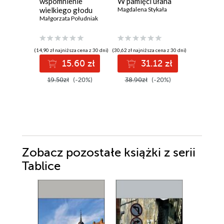
wspomnienie
W pamięci ułana
chciała
wielkiego głodu
Magdalena Stykała
Małgorzata Południak
(14,90 zł najniższa cena z 30 dni)
(30,62 zł najniższa cena z 30 dni)
(41,94 zł najni
15.60 zł
31.12 zł
4
19.50zł
(-20%)
38.90zł
(-20%)
49.99z
Zobacz pozostałe książki z serii
Tablice