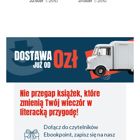
22.50zł
(-20%)
27.00zł
(-20%)
31.50z
Nie przegap książek, które
zmienią Twój wieczór w
literacką przygodę!
Dołącz do czytelników
Ebookpoint, zapisz się na nasz