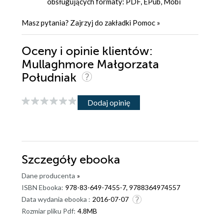
obsługujących formaty: PDF, EPub, Mobi
Masz pytania? Zajrzyj do zakładki
Pomoc
»
Oceny i opinie klientów:
Mullaghmore Małgorzata
Południak
Dodaj opinię
Szczegóły
ebooka
Dane producenta
»
ISBN Ebooka:
978-83-649-7455-7, 9788364974557
Data wydania ebooka :
2016-07-07
Rozmiar pliku Pdf:
4.8MB