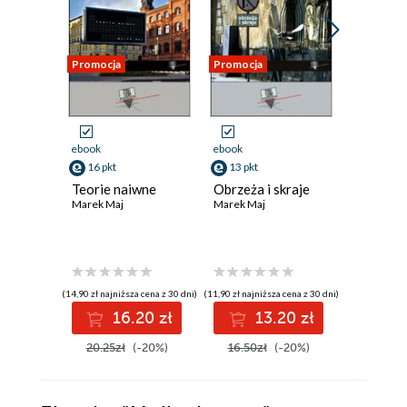
Promocja
Promocja
Promocja
ebook
ebook
ebook
16 pkt
13 pkt
15 pkt
Teorie naiwne
Obrzeża i skraje
Facet z 
Marek Maj
Marek Maj
Marek Cz
(14,90 zł najniższa cena z 30 dni)
(11,90 zł najniższa cena z 30 dni)
(14,90 zł najni
16.20 zł
13.20 zł
1
20.25zł
(-20%)
16.50zł
(-20%)
19.50z