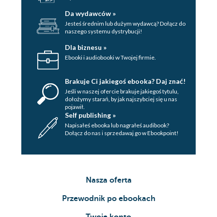
Da wydawców »
Jesteś średnim lub dużym wydawcą? Dołącz do
naszego systemu dystrybucji!
Dla biznesu »
Ebooki i audiobooki w Twojej firmie.
Brakuje Ci jakiegoś ebooka? Daj znać!
Jeśli w naszej ofercie brakuje jakiegoś tytulu,
dołożymy starań, by jak najszybciej się u nas
pojawił.
Self publishing »
Napisałeś ebooka lub nagrałeś audibook?
Dołącz do nas i sprzedawaj go w Ebookpoint!
Nasza oferta
Przewodnik po ebookach
Twoje konto