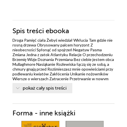
Spis treści
ebooka
Droga Pamięć ciała Żebyś wiedział Wkłucia Tam gdzie nie
rosną drzewa Obrysowany palcem horyzont Z
nieobecności Spłonąć od spojrzeń Negatyw Pasma
Zmiana Jedna z zatok Atlantyku Relacje O przechodzeniu
Brzemię Wizje Doznania Przemiana Bez ciebie jestem obca
Mullaghmore Nasiąkanie Rozlewiska łączą się ze sobą, a
chmury gnają przed Rozśmieszasz mnie opowieściami przy
podlewaniu kwiatów Zakłócenia Unikanie nożowników
Wiersze o wierszach Zatracenie Przetrwanie w nowym
miejscu O lataniu Miód akacjowy Trwanie Od dzisiaj
pokaż cały spis treści
płacimy za wodę W pełni Zapisani Zabawny koniec historii
Utrata Strumień albo droga mleczna Powrót O sobie W
środku Widma Wnętrze Rozproszenie O odkrywaniu
Lawina pojęć Obłęd z wodą Pozostaniemy sobie bliscy
Cienka linia Godziny pachną równowagą, chyba że
Forma - inne książki
wychodzimy na spacer Listy polecające Wcześniej
Materac, księżyc w szklance wody O chorobach
Zawartość W czasie "Pejzaż w autoportrecie" (Piotr