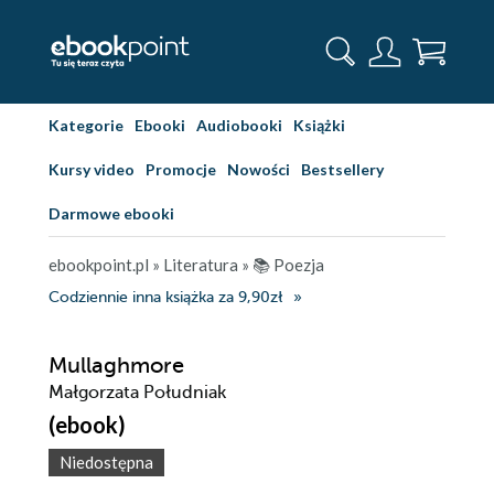
Kategorie
Ebooki
Audiobooki
Książki
Kursy video
Promocje
Nowości
Bestsellery
Darmowe ebooki
ebookpoint.pl
»
Literatura
»
📚 Poezja
Codziennie inna książka za 9,90zł
Mullaghmore
Małgorzata Południak
(ebook)
Niedostępna