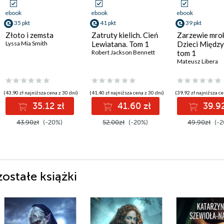
ebook
ebook
ebook
35 pkt
41 pkt
39 pkt
Złoto i zemsta
Zatruty kielich. Cień
Zarzewie mro
Lyssa Mia Smith
Lewiatana. Tom 1
Dzieci Między
Robert Jackson Bennett
tom 1
Mateusz Libera
(43,90 zł najniższa cena z 30 dni)
(41,40 zł najniższa cena z 30 dni)
(39,92 zł najniższa ce
35.12 zł
41.60 zł
39.92
43.90zł
(-20%)
52.00zł
(-20%)
49.90zł
(-2
ostałe książki