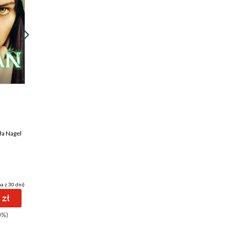
Promocja
ebook
audiobook
2 pkt
Przebudzenie
ła Nagel
Katarzyna Szewioła Nagel
a z 30 dni)
(0,90 zł najniższa cena z 30 dni)
 zł
2.39 zł
0%)
2.99zł
(-20%)