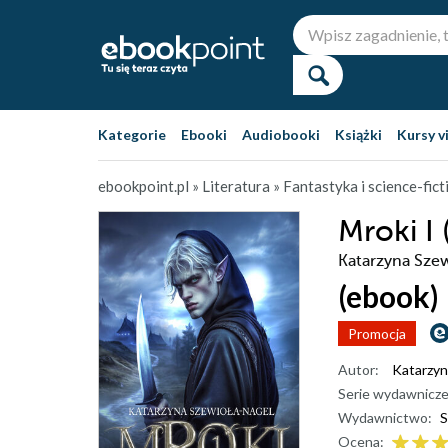
Kategorie
Ebooki
Audiobooki
Książki
Kursy v
ebookpoint.pl
»
Literatura
»
Fantastyka i science-fict
Mroki I 
Katarzyna Sze
(ebook)
Promocja
Autor:
Katarzyn
Serie wydawnicze
Wydawnictwo:
S
Ocena: