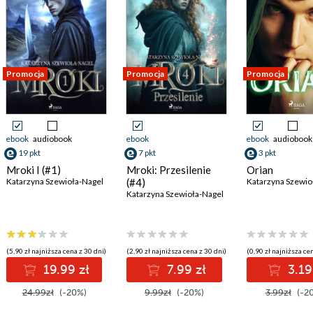
Promocja
Promocja
Promocja
ebook
audiobook
ebook
ebook
audiobook
19 pkt
7 pkt
3 pkt
Mroki I (#1)
Mroki: Przesilenie
Orian
Katarzyna Szewioła-Nagel
(#4)
Katarzyna Szewio
Katarzyna Szewioła-Nagel
(5,90 zł najniższa cena z 30 dni)
(2,90 zł najniższa cena z 30 dni)
(0,90 zł najniższa cen
19.99 zł
7.99 zł
3.19
24.99zł
(-20%)
9.99zł
(-20%)
3.99zł
(-2