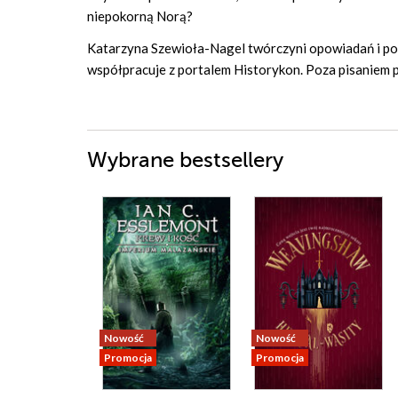
niepokorną Norą?
Katarzyna Szewioła-Nagel twórczyni opowiadań i powi
współpracuje z portalem Historykon. Poza pisaniem p
Wybrane bestsellery
Nowość
Nowość
Promocja
Promocja