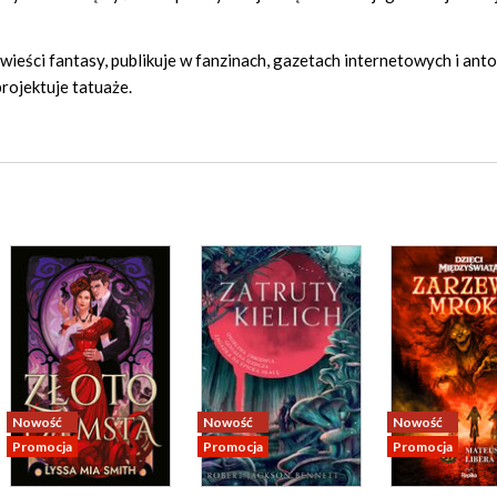
eści fantasy, publikuje w fanzinach, gazetach internetowych i anto
rojektuje tatuaże.
Nowość
Nowość
Nowość
Promocja
Promocja
Promocja