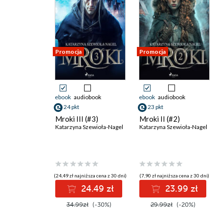
Promocja
Promocja
ebook
audiobook
ebook
audiobook
24 pkt
23 pkt
Mroki III (#3)
Mroki II (#2)
Katarzyna Szewioła-Nagel
Katarzyna Szewioła-Nagel
(24,49 zł najniższa cena z 30 dni)
(7,90 zł najniższa cena z 30 dni)
24.49 zł
23.99 zł
34.99zł
(-30%)
29.99zł
(-20%)