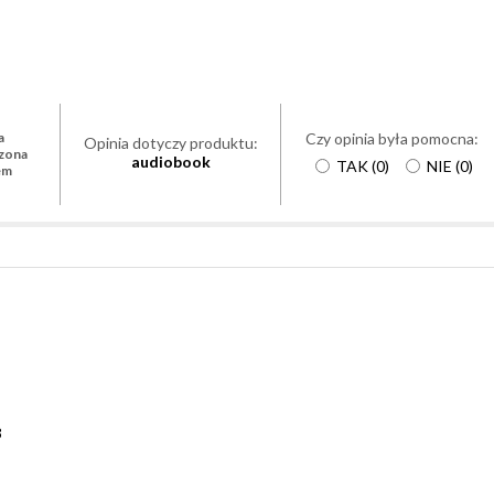
Czy opinia była pomocna:
a
Opinia dotyczy produktu:
zona
audiobook
TAK
(
0
)
NIE
(
0
)
em
3