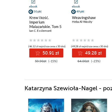
ebook
ebook
50 pkt
49 pkt
Krew i kość.
Weavingshaw
Imperium
Heba Al-Wasity
Malazańskie. Tom 5
Ian C. Esslemont
(46,12 zł najniższa cena z 30 dni)
(49,28 zł najniższa cena z 30 dni)
50.91 zł
49.28 zł
59.90zł
(-15%)
64.00zł
(-23%)
Katarzyna Szewioła-Nagel - poz