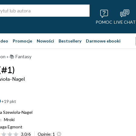
POMOC
LIVE CHAT
ideo
Promocje
Nowości
Bestsellery
Darmowe ebooki
ion
»
📚 Fantasy
(#1)
wioła-Nagel
+19 pkt
a Szewioła-Nagel
:
Mroki
aga Egmont
3.0
/
6
Opinie:
1