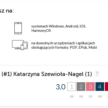
sz na:
systemach Windows, Android, iOS,
HarmonyOS
na dowolnych urządzeniach i aplikacjach
obsługujących formaty: PDF, EPub, Mobi
(1)
 I (#1) Katarzyna Szewioła-Nagel
3.0
1
2
3
4
(0)
(0)
(1)
(0)