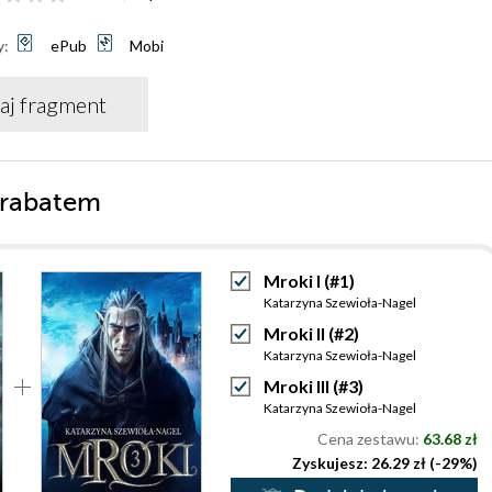
y:
ePub
Mobi
aj fragment
 rabatem
Mroki I (#1)
Katarzyna Szewioła-Nagel
Mroki II (#2)
Katarzyna Szewioła-Nagel
Mroki III (#3)
Katarzyna Szewioła-Nagel
Cena zestawu:
63.68 zł
Zyskujesz: 26.29 zł (-29%)