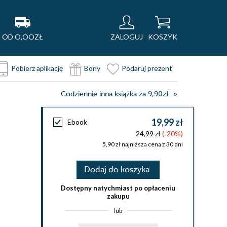
OD O,OOZŁ
ZALOGUJ
KOSZYK
Pobierz aplikację
Bony
Podaruj prezent
Codziennie inna książka za 9,90zł
19,99 zł
Ebook
24,99 zł
(-20%)
5,90 zł najniższa cena z 30 dni
Dodaj do koszyka
Dostępny natychmiast po opłaceniu
zakupu
lub