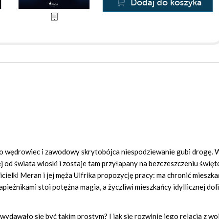
Dodaj do koszyka
Leto wędrowiec i zawodowy skrytobójca niespodziewanie gubi drogę. 
j od świata wioski i zostaje tam przyłapany na bezczeszczeniu świę
icielki Meran i jej męża Ulfrika propozycję pracy: ma chronić mieszk
pieżnikami stoi potężna magia, a życzliwi mieszkańcy idyllicznej dol
wydawało się być takim prostym? I jak się rozwinie jego relacja z wo