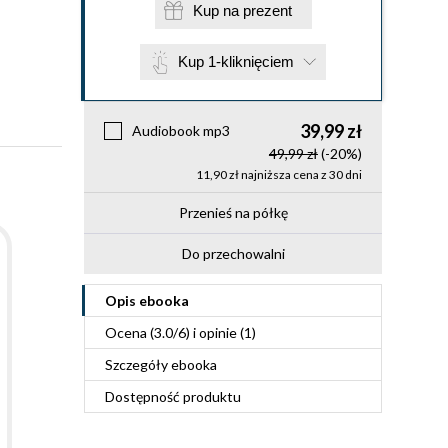
Kup na prezent
Kup 1-kliknięciem
39,99 zł
Audiobook mp3
49,99 zł
(-20%)
11,90 zł najniższa cena z 30 dni
Przenieś na półkę
Do przechowalni
Opis
ebooka
Ocena (
3.0
/
6
) i opinie (1)
Szczegóły
ebooka
Dostępność produktu