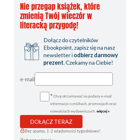
Nie przegap książek, które
zmienią Twój wieczór w
literacką przygodę!
Dołącz do czytelników
Ebookpoint, zapisz się na nasz
newsletter i
odbierz darmowy
prezent
. Czekamy na Ciebie!
e-mail
*
Chcę otrzymywać na podany e-mail
informacje o zniżkach, promocjach oraz
nowościach wydawniczych.
więcej »
DOŁĄCZ TERAZ
Bez spamu, 1-2 wiadomości tygodniowo!
Zobacz więcej »