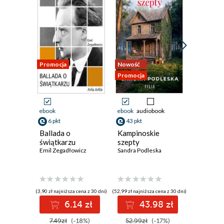
Promocja
Nowość
Nowość
Promocja
Promocja
ebook
ebook
audiobook
ebook
6 pkt
43 pkt
42 pkt
Ballada o
Kampinoskie
Prochow
świątkarzu
szepty
Jens Bjør
Emil Zegadłowicz
Sandra Podleska
(3,90 zł najniższa cena z 30 dni)
(52,99 zł najniższa cena z 30 dni)
(39,20 zł najni
6.14 zł
43.98 zł
4
7.49zł
(-18%)
52.99zł
(-17%)
49.00z