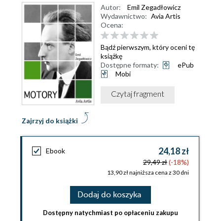
Autor:
Emil Zegadłowicz
Wydawnictwo:
Avia Artis
Ocena:
Bądź pierwszym, który oceni tę
książkę
Dostępne formaty:
ePub
Mobi
Czytaj fragment
Zajrzyj do książki
24,18 zł
Ebook
29,49 zł
(-18%)
13,90 zł najniższa cena z 30 dni
Dodaj do koszyka
Dostępny natychmiast po opłaceniu zakupu