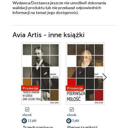
Wydawca/Dostawca jeszcze nie umożliwił dokonania
walidacji produktu lub nie przekazał odpowiednich
informacji na temat jego dostępności.
Avia Artis - inne książki
Promocja
Promocja
Promocja
ebook
ebook
ebook
11 pkt
3 pkt
6 pkt
Trzech panów w
Pierwsza miłość
Niebezp