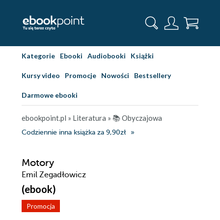
Kategorie
Ebooki
Audiobooki
Książki
Kursy video
Promocje
Nowości
Bestsellery
Darmowe ebooki
ebookpoint.pl
»
Literatura
»
📚 Obyczajowa
Codziennie inna książka za 9,90zł
Motory
Emil Zegadłowicz
(ebook)
Promocja