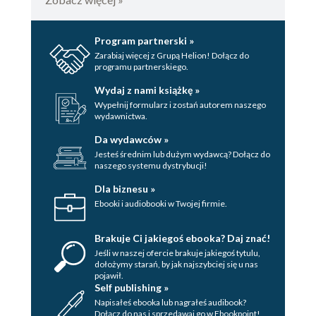
Program partnerski »
Zarabiaj więcej z Grupą Helion! Dołącz do
programu partnerskiego.
Wydaj z nami książkę »
Wypełnij formularz i zostań autorem naszego
wydawnictwa.
Da wydawców »
Jesteś średnim lub dużym wydawcą? Dołącz do
naszego systemu dystrybucji!
Dla biznesu »
Ebooki i audiobooki w Twojej firmie.
Brakuje Ci jakiegoś ebooka? Daj znać!
Jeśli w naszej ofercie brakuje jakiegoś tytulu,
dołożymy starań, by jak najszybciej się u nas
pojawił.
Self publishing »
Napisałeś ebooka lub nagrałeś audibook?
Dołącz do nas i sprzedawaj go w Ebookpoint!