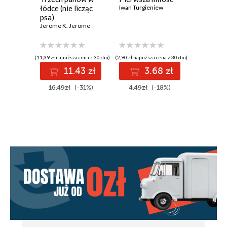
łódce (nie licząc
Iwan Turgieniew
związki
psa)
Jerome K. Jerome
(11,39 zł najniższa cena z 30 dni)
(2,90 zł najniższa cena z 30 dni)
(3,90 zł najniż
11.43 zł
3.68 zł
6
16.49zł
(-31%)
4.49zł
(-18%)
7.99zł