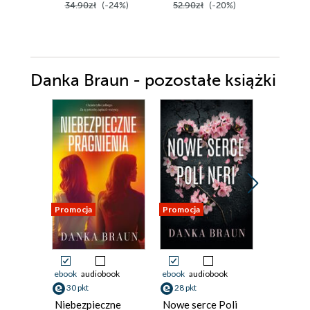
34.90zł
(-24%)
52.90zł
(-20%)
49.99z
Danka Braun - pozostałe książki
Promocja
Promocja
Promocja
ebook
audiobook
ebook
audiobook
ebook
aud
30 pkt
28 pkt
30 pkt
Niebezpieczne
Nowe serce Poli
Egzamin 