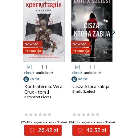
Nowość
Nowość
Bestseller
Promocja
Promocja
Nowość
Promocja
ebook
audiobook
ebook
audiobook
ebook
aud
26 pkt
42 pkt
39 pkt
Konfraternia. Vera
Cisza, która zabija
Nie ratu
Crux - tom 1
Emilia Szelest
Agnieszka
Krzysztof Piersa
(25,13 zł najniższa cena z 30 dni)
(34,39 zł najniższa cena z 30 dni)
(32,49 zł najni
26.42 zł
42.32 zł
3