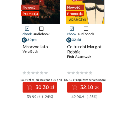
Rozdział 7
Nowość
Nowość
Promocja
Promocja
Promocja
Rozdział 8
Rozdział 9
ebook
audiobook
ebook
audiobook
ebook
aud
Rozdział 10
30 pkt
32 pkt
30 pkt
Mroczne lato
Co tu robi Margot
Kukułcze
Rozdział 11
Vera Buck
Robbie
Janusz On
Piotr Adamczyk
Rozdział 12
Rozdział 13
Rozdział 14
(26,79 zł najniższa cena z 30 dni)
(32,10 zł najniższa cena z 30 dni)
(29,89 zł najni
30.30 zł
32.10 zł
3
Rozdział 15
39.99zł
(-24%)
42.90zł
(-25%)
39.99z
Rozdział 16
Rozdział 17
Rozdział 18