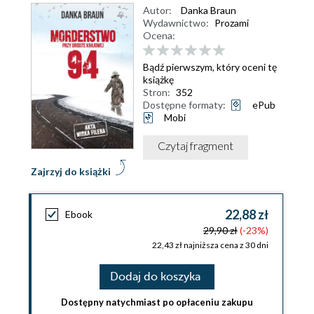
Autor:
Danka Braun
Wydawnictwo:
Prozami
Ocena:
Bądź pierwszym, który oceni tę
książkę
Stron:
352
Dostępne formaty:
ePub
Mobi
Czytaj fragment
Zajrzyj do książki
22,88 zł
Ebook
29,90 zł
(-23%)
22,43 zł najniższa cena z 30 dni
Dodaj do koszyka
Dostępny natychmiast po opłaceniu zakupu