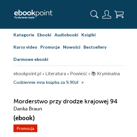
Kategorie
Ebooki
Audiobooki
Książki
Kursy video
Promocje
Nowości
Bestsellery
Darmowe ebooki
ebookpoint.pl
»
Literatura
»
Powieść
»
📚 Kryminalna
Codziennie inna książka za 9,90zł
Morderstwo przy drodze krajowej 94
Danka Braun
(ebook)
Promocja