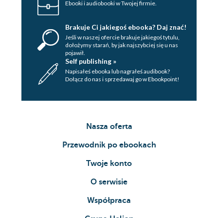
Ebooki i audiobooki w Twojej firmie.
Rozdział 44
Rozdział 45
Brakuje Ci jakiegoś ebooka? Daj znać!
Jeśli w naszej ofercie brakuje jakiegoś tytulu,
Rozdział 46
dołożymy starań, by jak najszybciej się u nas
pojawił.
Rozdział 47
Self publishing »
Napisałeś ebooka lub nagrałeś audibook?
Rozdział 48
Dołącz do nas i sprzedawaj go w Ebookpoint!
Rozdział 49
Rozdział 50
Nasza oferta
Rozdział 51
Przewodnik po ebookach
Rozdział 52
Rozdział 53
Twoje konto
Epilog
O serwisie
Od autora
Współpraca
Polecamy inny książki autorstwa Danki Braun