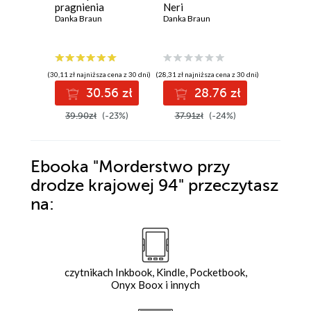
pragnienia
Neri
Danka Bra
Danka Braun
Danka Braun
(30,11 zł najniższa cena z 30 dni)
(28,31 zł najniższa cena z 30 dni)
(30,11 zł najni
30.56 zł
28.76 zł
3
39.90zł
(-23%)
37.91zł
(-24%)
39.90z
Ebooka
"Morderstwo przy
drodze krajowej 94"
przeczytasz
na:
czytnikach Inkbook, Kindle, Pocketbook,
Onyx Boox i innych