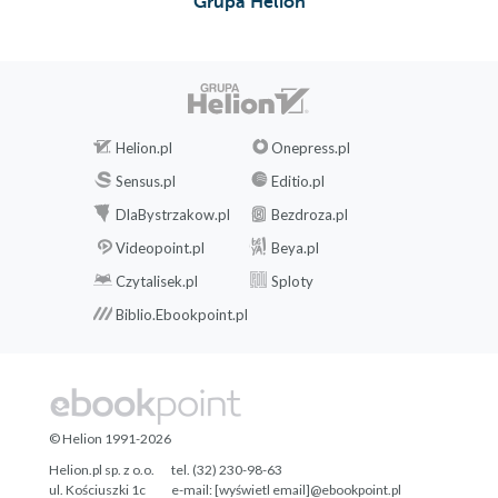
Grupa Helion
Helion.pl
Onepress.pl
Sensus.pl
Editio.pl
DlaBystrzakow.pl
Bezdroza.pl
Videopoint.pl
Beya.pl
Czytalisek.pl
Sploty
Biblio.Ebookpoint.pl
© Helion 1991-2026
Helion.pl sp. z o.o.
tel. (32) 230-98-63
ul. Kościuszki 1c
e-mail:
[wyświetl email]@ebookpoint.pl