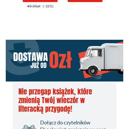
49.99zł
(-16%)
49.99z
Nie przegap książek, które
zmienią Twój wieczór w
literacką przygodę!
Dołącz do czytelników