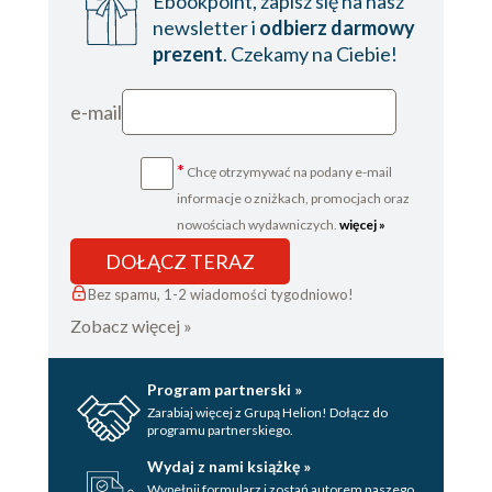
Ebookpoint, zapisz się na nasz
newsletter i
odbierz darmowy
prezent
. Czekamy na Ciebie!
e-mail
*
Chcę otrzymywać na podany e-mail
informacje o zniżkach, promocjach oraz
nowościach wydawniczych.
więcej »
DOŁĄCZ TERAZ
Bez spamu, 1-2 wiadomości tygodniowo!
Zobacz więcej »
Program partnerski »
Zarabiaj więcej z Grupą Helion! Dołącz do
programu partnerskiego.
Wydaj z nami książkę »
Wypełnij formularz i zostań autorem naszego