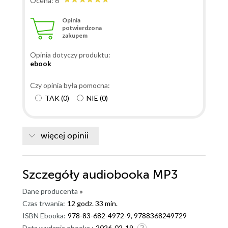
Ocena: 6
Opinia
potwierdzona
zakupem
Opinia dotyczy produktu:
ebook
Czy opinia była pomocna:
TAK
(
0
)
NIE
(
0
)
więcej opinii
Szczegóły
audiobooka MP3
Dane producenta
»
Czas trwania:
12 godz. 33 min.
ISBN Ebooka:
978-83-682-4972-9, 9788368249729
Data wydania ebooka :
2026-02-19