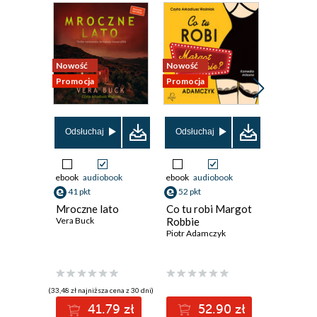
Nowość
Nowość
Promocja
Promocja
Promocja
Odsłuchaj
Odsłuchaj
Odsłuch
ebook
audiobook
ebook
audiobook
ebook
aud
41 pkt
52 pkt
45 pkt
Mroczne lato
Co tu robi Margot
Kukułcze
Vera Buck
Robbie
Janusz On
Piotr Adamczyk
(33,48 zł najniższa cena z 30 dni)
(37,29 zł najni
41.79 zł
52.90 zł
4