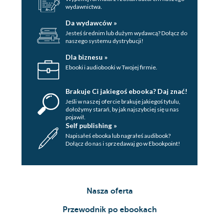
wydawnictwa.
Da wydawców »
Jesteś średnim lub dużym wydawcą? Dołącz do
naszego systemu dystrybucji!
Dla biznesu »
Ebooki i audiobooki w Twojej firmie.
Brakuje Ci jakiegoś ebooka? Daj znać!
Jeśli w naszej ofercie brakuje jakiegoś tytulu,
dołożymy starań, by jak najszybciej się u nas
pojawił.
Self publishing »
Napisałeś ebooka lub nagrałeś audibook?
Dołącz do nas i sprzedawaj go w Ebookpoint!
Nasza oferta
Przewodnik po ebookach