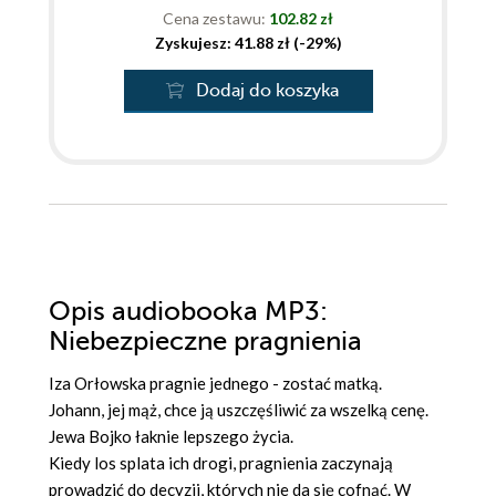
Cena zestawu:
102.82 zł
Zyskujesz: 41.88 zł (-29%)
Dodaj do koszyka
Opis
audiobooka MP3
:
Niebezpieczne pragnienia
Iza Orłowska pragnie jednego - zostać matką.
Johann, jej mąż, chce ją uszczęśliwić za wszelką cenę.
Jewa Bojko łaknie lepszego życia.
Kiedy los splata ich drogi, pragnienia zaczynają
prowadzić do decyzji, których nie da się cofnąć. W