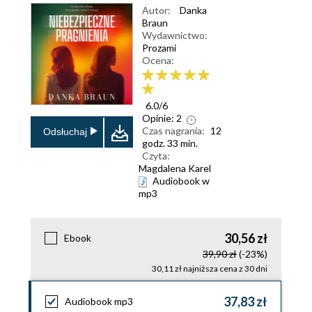
Autor:
Danka
Braun
Wydawnictwo:
Prozami
Ocena:
6.0
/
6
Opinie:
2
Czas nagrania:
12
Odsłuchaj
godz. 33 min.
Czyta:
Magdalena Karel
Audiobook w
mp3
30,56 zł
Ebook
39,90 zł
(-23%)
30,11 zł najniższa cena z 30 dni
37,83 zł
Audiobook mp3