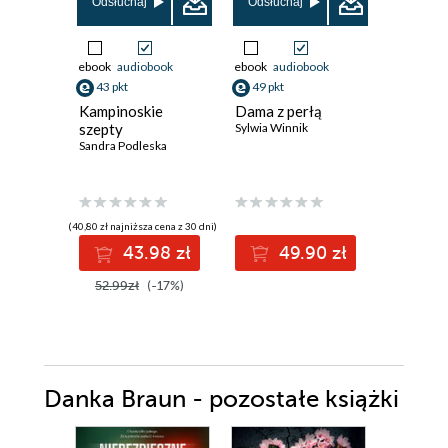
Promocja
Odsłuchaj
Odsłuchaj
ebook
audiobook
ebook
audiobook
ebook
43 pkt
49 pkt
38 pkt
Kampinoskie
Dama z perłą
Dwie ksi
szepty
Sylwia Winnik
jedna mi
Sandra Podleska
Ali Brady
(40,80 zł najniższa cena z 30 dni)
(38,49 zł najni
43.98 zł
49.90 zł
3
52.99zł
(-17%)
49.99z
Danka Braun - pozostałe książki