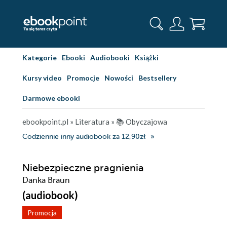
Kategorie
Ebooki
Audiobooki
Książki
Kursy video
Promocje
Nowości
Bestsellery
Darmowe ebooki
ebookpoint.pl
»
Literatura
»
📚 Obyczajowa
Codziennie inny audiobook za 12,90zł
Niebezpieczne pragnienia
Danka Braun
(audiobook)
Promocja