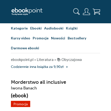
Kategorie
Ebooki
Audiobooki
Książki
Kursy video
Promocje
Nowości
Bestsellery
Darmowe ebooki
ebookpoint.pl
»
Literatura
»
📚 Obyczajowa
Codziennie inna książka za 9,90zł
Morderstwo all inclusive
Iwona Banach
(ebook)
Promocja