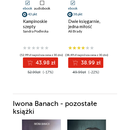
ebook
audiobook
ebook
ebook
aud
43 pkt
38 pkt
40 pkt
Kampinoskie
Dwie księgarnie,
Dama z 
szepty
jedna miłość
Sylwia Win
Sandra Podleska
Ali Brady
(52,99 zł najniższa cena z 30 dni)
(38,49 zł najniższa cena z 30 dni)
(40,92 zł najni
43.98 zł
38.99 zł
4
52.99zł
(-17%)
49.99zł
(-22%)
49.90z
Iwona Banach - pozostałe
książki