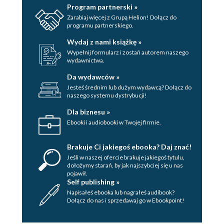
Program partnerski »
Zarabiaj więcej z Grupą Helion! Dołącz do
programu partnerskiego.
Wydaj z nami książkę »
Wypełnij formularz i zostań autorem naszego
wydawnictwa.
Da wydawców »
Jesteś średnim lub dużym wydawcą? Dołącz do
naszego systemu dystrybucji!
Dla biznesu »
Ebooki i audiobooki w Twojej firmie.
Brakuje Ci jakiegoś ebooka? Daj znać!
Jeśli w naszej ofercie brakuje jakiegoś tytulu,
dołożymy starań, by jak najszybciej się u nas
pojawił.
Self publishing »
Napisałeś ebooka lub nagrałeś audibook?
Dołącz do nas i sprzedawaj go w Ebookpoint!