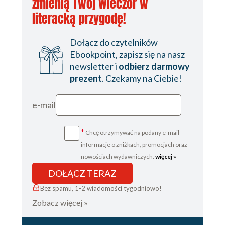
zmienią Twój wieczór w
literacką przygodę!
Dołącz do czytelników
Ebookpoint, zapisz się na nasz
newsletter i
odbierz darmowy
prezent
. Czekamy na Ciebie!
e-mail
*
Chcę otrzymywać na podany e-mail
informacje o zniżkach, promocjach oraz
nowościach wydawniczych.
więcej »
DOŁĄCZ TERAZ
Bez spamu, 1-2 wiadomości tygodniowo!
Zobacz więcej »