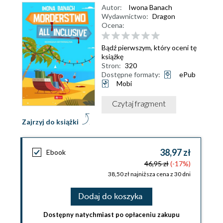
Autor:
Iwona Banach
Wydawnictwo:
Dragon
Ocena:
Bądź pierwszym, który oceni tę
książkę
Stron:
320
Dostępne formaty:
ePub
Mobi
Czytaj fragment
Zajrzyj do książki
38,97 zł
Ebook
46,95 zł
(-17%)
38,50 zł najniższa cena z 30 dni
Dodaj do koszyka
Dostępny natychmiast po opłaceniu zakupu