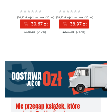
(30,30 zł najniższa cena z 30 dni)
(38,50 zł najniższa cena z 30 dni)
(38,50 zł najni
30.67 zł
38.97 zł
3
36.95zł
(-17%)
46.95zł
(-17%)
46.95z
Nie przegap książek, które