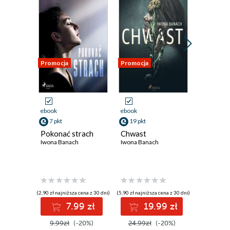
Promocja
Promocja
Promocja
ebook
ebook
ebook
7 pkt
19 pkt
19 pkt
Pokonać strach
Chwast
Pocałun
Iwona Banach
Iwona Banach
Iwona Ban
(2,90 zł najniższa cena z 30 dni)
(5,90 zł najniższa cena z 30 dni)
(5,90 zł najniż
7.99 zł
19.99 zł
1
9.99zł
(-20%)
24.99zł
(-20%)
24.99z