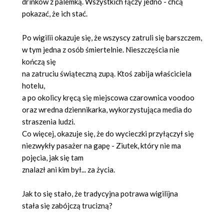
drinków z palemką. Wszystkich łączy jedno - chcą
pokazać, że ich stać.
Po wigilii okazuje się, że wszyscy zatruli się barszczem,
w tym jedna z osób śmiertelnie. Nieszczęścia nie
kończą się
na zatruciu świąteczną zupą. Ktoś zabija właściciela
hotelu,
a po okolicy kręcą się miejscowa czarownica voodoo
oraz wredna dziennikarka, wykorzystująca media do
straszenia ludzi.
Co więcej, okazuje się, że do wycieczki przyłączył się
niezwykły pasażer na gapę - Ziutek, który nie ma
pojęcia, jak się tam
znalazł ani kim był... za życia.
Jak to się stało, że tradycyjna potrawa wigilijna
stała się zabójczą trucizną?