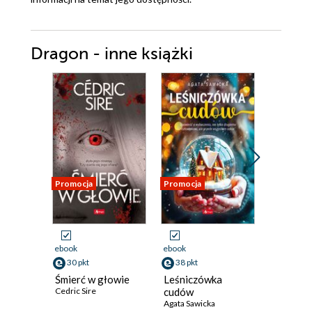
Dragon - inne książki
Promocja
Promocja
Promocja
ebook
ebook
ebook
30 pkt
38 pkt
38 pkt
Śmierć w głowie
Leśniczówka
Drugi pł
Cedric Sire
cudów
śniegu
Agata Sawicka
Anna Ziob