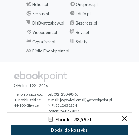
Helion.pl
Onepress.pl
Sensus.pl
Editio.pl
DlaBystrzakow.pl
Bezdroza.pl
Videopoint.pl
Beya.pl
Czytalisek.pl
Sploty
Biblio.Ebookpoint.pl
© Helion 1991-2026
Helion.pl sp. z o.o.
tel. (32) 230-98-63
ul. Kościuszki 1c
e-mail:
[wyświetl email]@ebookpoint.pl
44-100 Gliwice
NIP: 6312636254
Regon: 241989027
Ebook
38,99 zł
Designed with ♥ by
Tonik.pl
Dodaj do koszyka
Pełna wersja strony »