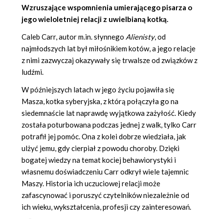
Wzruszające wspomnienia umierającego pisarza o
jego wieloletniej relacji z uwielbianą kotką.
Caleb Carr, autor m.in. słynnego
Alienisty
, od
najmłodszych lat był miłośnikiem kotów, a jego relacje
z nimi zazwyczaj okazywały się trwalsze od związków z
ludźmi.
W późniejszych latach w jego życiu pojawiła się
Masza, kotka syberyjska, z którą połączyła go na
siedemnaście lat naprawdę wyjątkowa zażyłość. Kiedy
została poturbowana podczas jednej z walk, tylko Carr
potrafił jej pomóc. Ona z kolei dobrze wiedziała, jak
ulżyć jemu, gdy cierpiał z powodu choroby. Dzięki
bogatej wiedzy na temat kociej behawiorystyki i
własnemu doświadczeniu Carr odkrył wiele tajemnic
Maszy. Historia ich uczuciowej relacji może
zafascynować i poruszyć czytelników niezależnie od
ich wieku, wykształcenia, profesji czy zainteresowań.