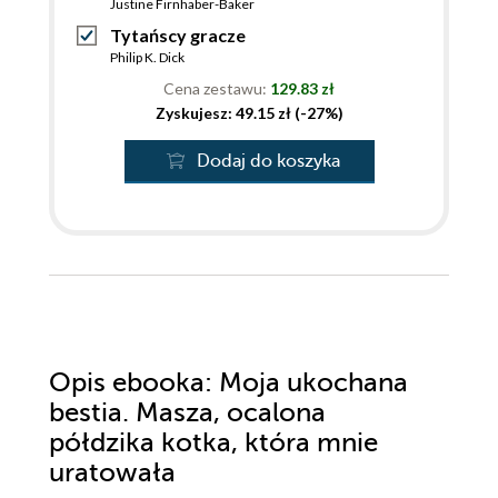
Justine Firnhaber-Baker
Tytańscy gracze
Philip K. Dick
Cena zestawu:
129.83 zł
Zyskujesz: 49.15 zł (-27%)
Dodaj do koszyka
Opis
ebooka
: Moja ukochana
bestia. Masza, ocalona
półdzika kotka, która mnie
uratowała