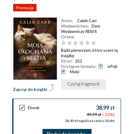
Promocja
Autor:
Caleb Carr
Wydawnictwo:
Dom
Wydawniczy REBIS
Ocena:
Bądź pierwszym, który oceni tę
książkę
Stron:
352
Dostępne formaty:
ePub
Mobi
Czytaj fragment
Zajrzyj do książki
38,99 zł
Ebook
49,99 zł
(-22%)
38,49 zł najniższa cena z 30 dni