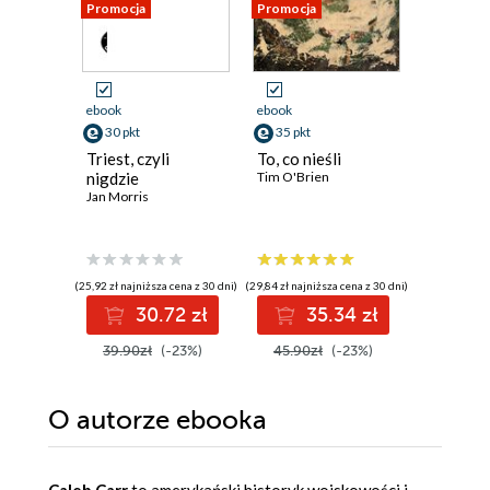
Promocja
Promocja
Promocja
ebook
ebook
ebook
aud
30 pkt
35 pkt
39 pkt
Triest, czyli
To, co nieśli
Synek ks
nigdzie
Tim O'Brien
Kaczkow
Jan Morris
Patryk Gal
(25,92 zł najniższa cena z 30 dni)
(29,84 zł najniższa cena z 30 dni)
(36,46 zł najni
30.72 zł
35.34 zł
3
39.90zł
(-23%)
45.90zł
(-23%)
43.98z
O autorze
ebooka
Caleb Carr
to amerykański historyk wojskowości i