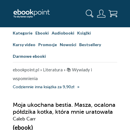
Kategorie
Ebooki
Audiobooki
Książki
Kursy video
Promocje
Nowości
Bestsellery
Darmowe ebooki
ebookpoint.pl
»
Literatura
»
📚 Wywiady i
wspomnienia
Codziennie inna książka za 9,90zł
Moja ukochana bestia. Masza, ocalona
półdzika kotka, która mnie uratowała
Caleb Carr
(ebook)