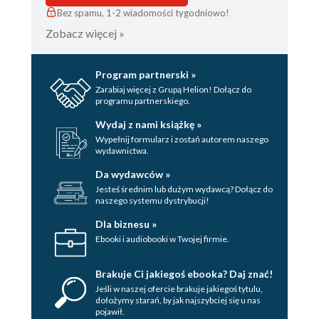
Bez spamu, 1-2 wiadomości tygodniowo!
Strona redakcyjna
Zobacz więcej »
Program partnerski »
Zarabiaj więcej z Grupą Helion! Dołącz do
programu partnerskiego.
Wydaj z nami książkę »
Wypełnij formularz i zostań autorem naszego
wydawnictwa.
Da wydawców »
Jesteś średnim lub dużym wydawcą? Dołącz do
naszego systemu dystrybucji!
Dla biznesu »
Ebooki i audiobooki w Twojej firmie.
Brakuje Ci jakiegoś ebooka? Daj znać!
Jeśli w naszej ofercie brakuje jakiegoś tytulu,
dołożymy starań, by jak najszybciej się u nas
pojawił.