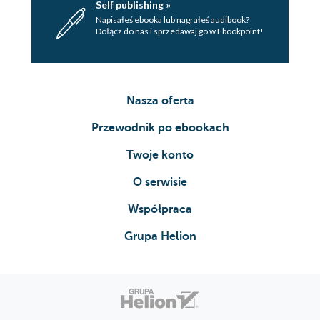
Self publishing »
Napisałeś ebooka lub nagrałeś audibook?
Dołącz do nas i sprzedawaj go w Ebookpoint!
Nasza oferta
Przewodnik po ebookach
Twoje konto
O serwisie
Współpraca
Grupa Helion