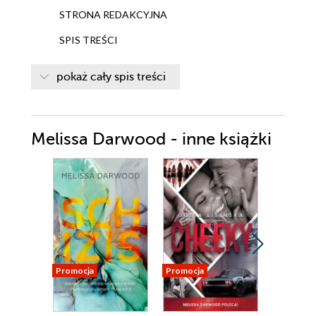
STRONA REDAKCYJNA
SPIS TREŚCI
DEDYKACJA
pokaż cały spis treści
ZIMA
WIOSNA
Melissa Darwood - inne książki
LATO
JESIEŃ
ZIMA
PRZYPISY
OD AUTORKI
Promocja
Promocja
Promocja