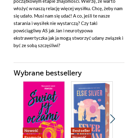
początkowym etapie znajomości. Wierzę, że warto
włożyć w naszą relację więcej wysiłku. Chcę, żeby nam
się udało. Musi nam się udać! A co, jeśli te nasze
starania i wysiłek nie wystarczą? Czy taki
powściągliwy AS jak Jan i neurotypowa
ekstrawertyczka jak ja mogą stworzyć udany związek i
być ze sobą szczęśliwi?
Wybrane bestsellery
Nowość
Bestseller
Nowość
Promocja
Nowość
Promocja