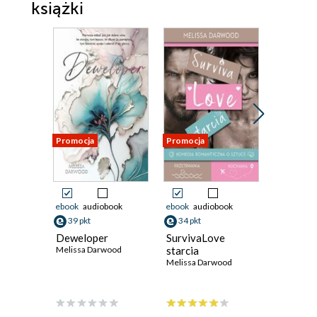
książki
Promocja
Promocja
Promocja
ebook
audiobook
ebook
audiobook
ebook
aud
39 pkt
34 pkt
39 pkt
Deweloper
SurvivaLove
GORDIA
Melissa Darwood
starcia
GRZECH
Melissa Darwood
Melissa D