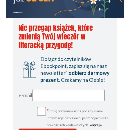
Nie przegap książek, które
zmienią Twój wieczór w
literacką przygodę!
Dołącz do czytelników
Ebookpoint, zapisz się na nasz
newsletter i
odbierz darmowy
prezent
. Czekamy na Ciebie!
e-mail
*
Chcę otrzymywać na podany e-mail
informacje o zniżkach, promocjach oraz
nowościach wydawniczych.
więcej »