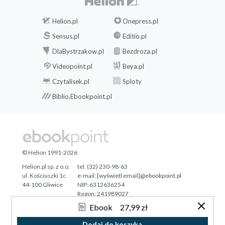
Helion.pl
Onepress.pl
Sensus.pl
Editio.pl
DlaBystrzakow.pl
Bezdroza.pl
Videopoint.pl
Beya.pl
Czytalisek.pl
Sploty
Biblio.Ebookpoint.pl
© Helion 1991-2026
Helion.pl sp. z o.o.
tel. (32) 230-98-63
ul. Kościuszki 1c
e-mail:
[wyświetl email]@ebookpoint.pl
44-100 Gliwice
NIP: 6312636254
Regon: 241989027
Ebook
27,99 zł
Designed with ♥ by
Tonik.pl
Dodaj do koszyka