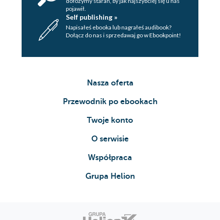
dołożymy starań, by jak najszybciej się u nas
pojawił.
Self publishing »
Napisałeś ebooka lub nagrałeś audibook?
Dołącz do nas i sprzedawaj go w Ebookpoint!
Nasza oferta
Przewodnik po ebookach
Twoje konto
O serwisie
Współpraca
Grupa Helion