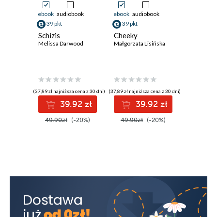
ebook
audiobook
ebook
audiobook
ebook
aud
39 pkt
39 pkt
33 pkt
Schizis
Cheeky
Cześć, p
Melissa Darwood
Małgorzata Lisińska
Małgorzata
(37,89 zł najniższa cena z 30 dni)
(37,89 zł najniższa cena z 30 dni)
(30,90 zł najni
39.92 zł
39.92 zł
3
49.90zł
(-20%)
49.90zł
(-20%)
41.90z