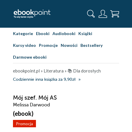
Kategorie
Ebooki
Audiobooki
Książki
Kursy video
Promocje
Nowości
Bestsellery
Darmowe ebooki
ebookpoint.pl
»
Literatura
»
📚 Dla dorosłych
Codziennie inna książka za 9,90zł
Mój szef. Mój AS
Melissa Darwood
(ebook)
Promocja