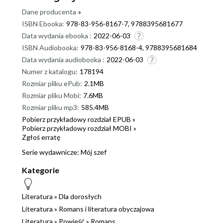
Dane producenta
»
ISBN Ebooka:
978-83-956-8167-7, 9788395681677
Data wydania ebooka :
2022-06-03
ISBN Audiobooka:
978-83-956-8168-4, 9788395681684
Data wydania audiobooka :
2022-06-03
Numer z katalogu:
178194
Rozmiar pliku ePub:
2.1MB
Rozmiar pliku Mobi:
7.6MB
Rozmiar pliku mp3:
585.4MB
Pobierz przykładowy rozdział EPUB »
Pobierz przykładowy rozdział MOBI »
Zgłoś erratę
Serie wydawnicze:
Mój szef
Kategorie
Literatura
»
Dla dorosłych
Literatura
»
Romans i literatura obyczajowa
Literatura
»
Powieść
»
Romans