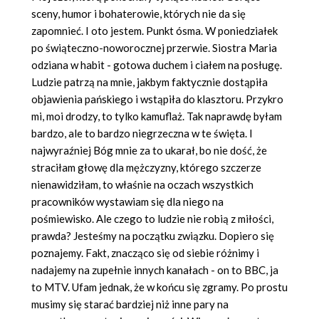
sceny, humor i bohaterowie, których nie da się
zapomnieć. I oto jestem. Punkt ósma. W poniedziałek
po świąteczno-noworocznej przerwie. Siostra Maria
odziana w habit - gotowa duchem i ciałem na posługę.
Ludzie patrzą na mnie, jakbym faktycznie dostąpiła
objawienia pańskiego i wstąpiła do klasztoru. Przykro
mi, moi drodzy, to tylko kamuflaż. Tak naprawdę byłam
bardzo, ale to bardzo niegrzeczna w te święta. I
najwyraźniej Bóg mnie za to ukarał, bo nie dość, że
straciłam głowę dla mężczyzny, którego szczerze
nienawidziłam, to właśnie na oczach wszystkich
pracowników wystawiam się dla niego na
pośmiewisko. Ale czego to ludzie nie robią z miłości,
prawda? Jesteśmy na początku związku. Dopiero się
poznajemy. Fakt, znacząco się od siebie różnimy i
nadajemy na zupełnie innych kanałach - on to BBC, ja
to MTV. Ufam jednak, że w końcu się zgramy. Po prostu
musimy się starać bardziej niż inne pary na