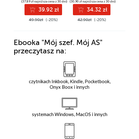
(37,89 zł najniższa cena z 30 dni)
(30,90 zł najniższa cena z 30 dni)
(37,89 zł najni
39.92 zł
34.32 zł
3
49.90zł
(-20%)
42.90zł
(-20%)
49.90z
Ebooka
"Mój szef. Mój AS"
przeczytasz na:
czytnikach Inkbook, Kindle, Pocketbook,
Onyx Boox i innych
systemach Windows, MacOS i innych