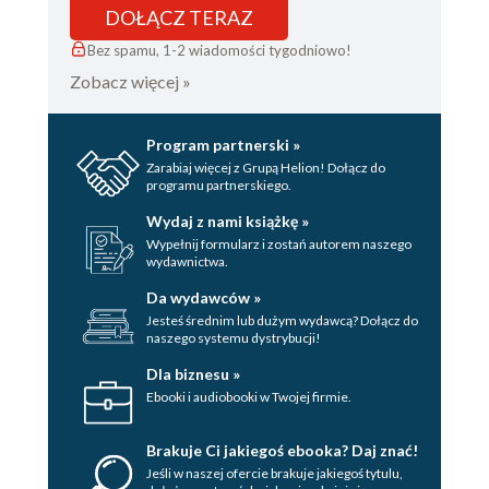
DOŁĄCZ TERAZ
Bez spamu, 1-2 wiadomości tygodniowo!
Zobacz więcej »
Program partnerski »
Zarabiaj więcej z Grupą Helion! Dołącz do
programu partnerskiego.
Wydaj z nami książkę »
Wypełnij formularz i zostań autorem naszego
wydawnictwa.
Da wydawców »
Jesteś średnim lub dużym wydawcą? Dołącz do
naszego systemu dystrybucji!
Dla biznesu »
Ebooki i audiobooki w Twojej firmie.
Brakuje Ci jakiegoś ebooka? Daj znać!
Jeśli w naszej ofercie brakuje jakiegoś tytulu,