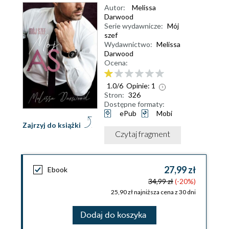
Autor:
Melissa
Darwood
Serie wydawnicze:
Mój
szef
Wydawnictwo:
Melissa
Darwood
Ocena:
1.0
/
6
Opinie:
1
Stron:
326
Dostępne formaty:
ePub
Mobi
Zajrzyj do książki
Czytaj fragment
27,99 zł
Ebook
34,99 zł
(-20%)
25,90 zł najniższa cena z 30 dni
Dodaj do koszyka