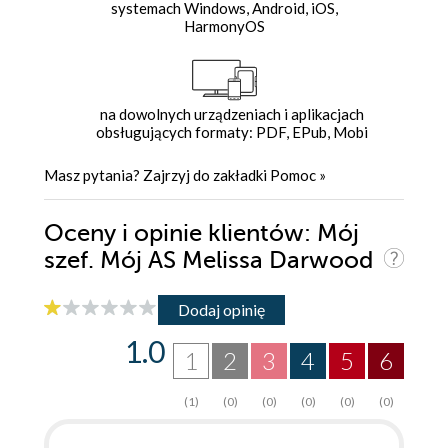
systemach Windows, Android, iOS,
HarmonyOS
na dowolnych urządzeniach i aplikacjach
obsługujących formaty: PDF, EPub, Mobi
Masz pytania? Zajrzyj do zakładki
Pomoc
»
Oceny i opinie klientów: Mój
szef. Mój AS Melissa Darwood
Dodaj opinię
1.0
1
2
3
4
5
6
(1)
(0)
(0)
(0)
(0)
(0)