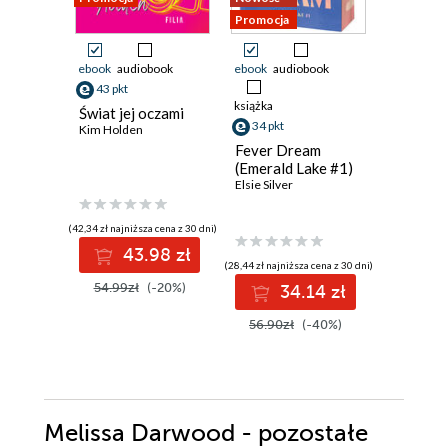
Promocja
ebook
audiobook
ebook
audiobook
ebook
43 pkt
21 pkt
książka
Świat jej oczami
Pucked 
34 pkt
Kim Holden
Ewelina N
Fever Dream
(Emerald Lake #1)
Elsie Silver
(42,34 zł najniższa cena z 30 dni)
(19,49 zł najni
43.98 zł
2
(28,44 zł najniższa cena z 30 dni)
54.99zł
(-20%)
29.99z
34.14 zł
56.90zł
(-40%)
Melissa Darwood - pozostałe