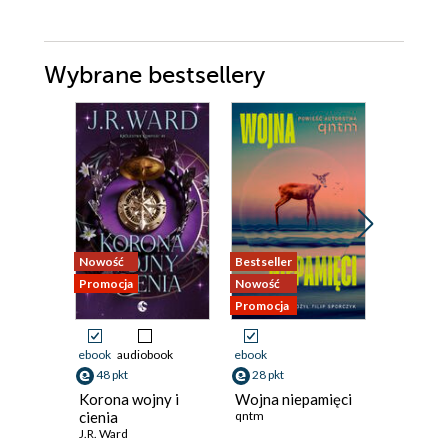
Wybrane bestsellery
Nowość
Bestseller
Nowość
Promocja
Nowość
Promocja
Promocja
ebook
audiobook
ebook
ebook
48 pkt
28 pkt
44 pkt
Korona wojny i
Wojna niepamięci
Podnosz
cienia
qntm
kamienie
J.R. Ward
o Arbaia