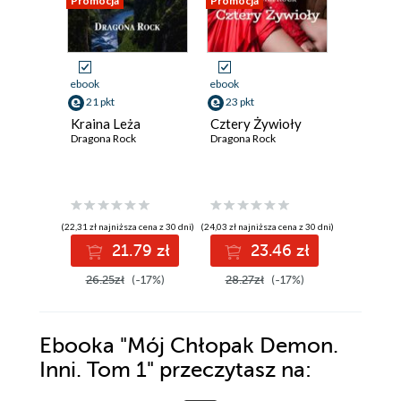
Promocja
Promocja
Promocja
ebook
ebook
ebook
21 pkt
23 pkt
23 pkt
Kraina Leża
Cztery Żywioły
Cztery 
Dragona Rock
Dragona Rock
Dragona R
(22,31 zł najniższa cena z 30 dni)
(24,03 zł najniższa cena z 30 dni)
(24,03 zł najni
21.79 zł
23.46 zł
2
26.25zł
(-17%)
28.27zł
(-17%)
28.27z
Ebooka
"Mój Chłopak Demon.
Inni. Tom 1"
przeczytasz na: