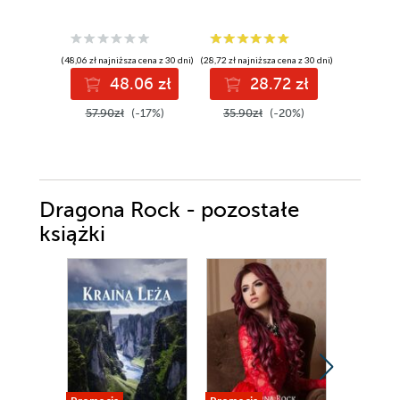
Sheri S. T
(48,06 zł najniższa cena z 30 dni)
(28,72 zł najniższa cena z 30 dni)
(44,97 zł najni
48.06 zł
28.72 zł
4
57.90zł
(-17%)
35.90zł
(-20%)
52.90z
Dragona Rock - pozostałe
książki