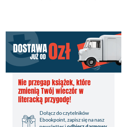
Nie przegap książek, które
zmienią Twój wieczór w
literacką przygodę!
Dołącz do czytelników
Ebookpoint, zapisz się na nasz
newsletter i
odbierz darmowy