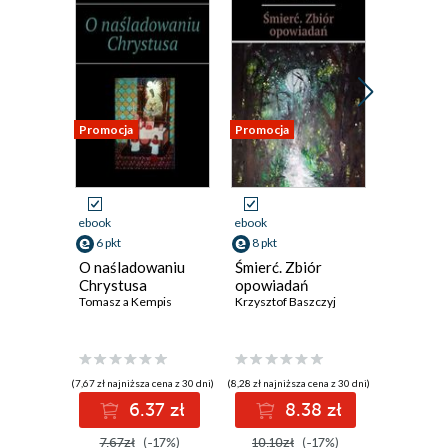
Promocja
Promocja
Promocja
ebook
ebook
ebook
6 pkt
8 pkt
8 pkt
O naśladowaniu
Śmierć. Zbiór
Domek. 
Chrystusa
opowiadań
poezji
Tomasz a Kempis
Krzysztof Baszczyj
Krzysztof 
(7,67 zł najniższa cena z 30 dni)
(8,28 zł najniższa cena z 30 dni)
(8,59 zł najniż
6.37 zł
8.38 zł
8
7.67zł
(-17%)
10.10zł
(-17%)
10.10z