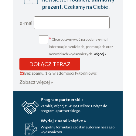
prezent
. Czekamy na Ciebie!
e-mail
*
Chcę otrzymywać na podany e-mail
informacje o zniżkach, promocjach oraz
nowościach wydawniczych.
więcej »
DOŁĄCZ TERAZ
Bez spamu, 1-2 wiadomości tygodniowo!
Zobacz więcej »
Program partnerski »
Zarabiaj więcej z Grupą Helion! Dołącz do
programu partnerskiego.
Wydaj z nami książkę »
Wypełnij formularz i zostań autorem naszego
wydawnictwa.