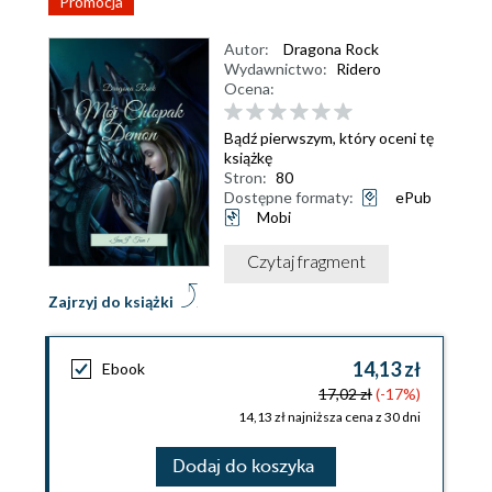
Promocja
Autor:
Dragona Rock
Wydawnictwo:
Ridero
Ocena:
Bądź pierwszym, który oceni tę
książkę
Stron:
80
Dostępne formaty:
ePub
Mobi
Czytaj fragment
Zajrzyj do książki
14,13 zł
Ebook
17,02 zł
(-17%)
14,13 zł najniższa cena z 30 dni
Dodaj do koszyka