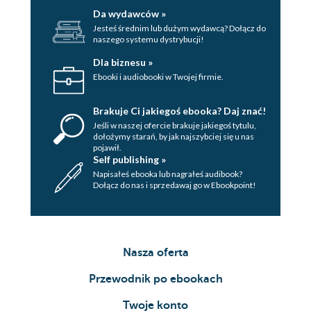
Da wydawców »
Jesteś średnim lub dużym wydawcą? Dołącz do
naszego systemu dystrybucji!
Dla biznesu »
Ebooki i audiobooki w Twojej firmie.
Brakuje Ci jakiegoś ebooka? Daj znać!
Jeśli w naszej ofercie brakuje jakiegoś tytulu,
dołożymy starań, by jak najszybciej się u nas
pojawił.
Self publishing »
Napisałeś ebooka lub nagrałeś audibook?
Dołącz do nas i sprzedawaj go w Ebookpoint!
Nasza oferta
Przewodnik po ebookach
Twoje konto