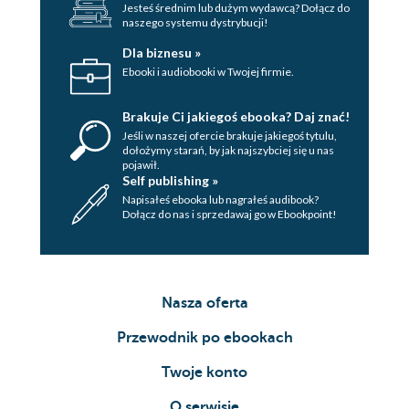
Jesteś średnim lub dużym wydawcą? Dołącz do
naszego systemu dystrybucji!
Dla biznesu »
Ebooki i audiobooki w Twojej firmie.
Brakuje Ci jakiegoś ebooka? Daj znać!
Jeśli w naszej ofercie brakuje jakiegoś tytulu,
dołożymy starań, by jak najszybciej się u nas
pojawił.
Self publishing »
Napisałeś ebooka lub nagrałeś audibook?
Dołącz do nas i sprzedawaj go w Ebookpoint!
Nasza oferta
Przewodnik po ebookach
Twoje konto
O serwisie