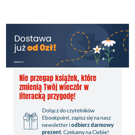
Nie przegap książek, które
zmienią Twój wieczór w
literacką przygodę!
Dołącz do czytelników
Ebookpoint, zapisz się na nasz
newsletter i
odbierz darmowy
prezent
. Czekamy na Ciebie!