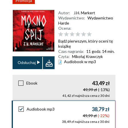
Promocja
Autor:
J.H. Markert
Wydawnictwo:
Wydawnictwo
Harde
Ocena:
Bądź pierwszym, który oceni tę
książkę
Czas nagrania:
11 godz. 14 min.
Czyta:
Mikołaj Krawczyk
Audiobook w mp3
Odsłuchaj
43,49 zł
Ebook
49,99 zł
(-13%)
41,42 zł najniższa cena z 30 dni
38,79 zł
Audiobook mp3
49,99 zł
(-22%)
38,49 zł najniższa cena z 30 dni