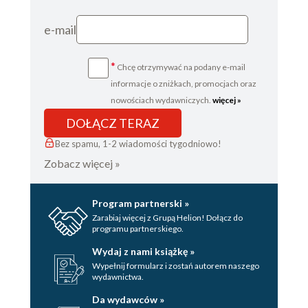
e-mail
*
Chcę otrzymywać na podany e-mail
informacje o zniżkach, promocjach oraz
nowościach wydawniczych.
więcej »
DOŁĄCZ TERAZ
Bez spamu, 1-2 wiadomości tygodniowo!
Zobacz więcej »
Program partnerski »
Zarabiaj więcej z Grupą Helion! Dołącz do
programu partnerskiego.
Wydaj z nami książkę »
Wypełnij formularz i zostań autorem naszego
wydawnictwa.
Da wydawców »