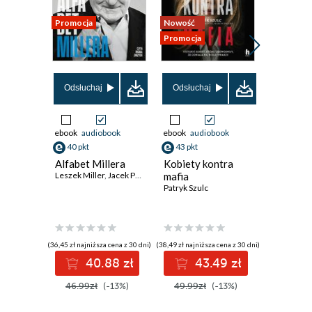
Promocja
Nowość
Nowość
Promocja
Promocja
Odsłuchaj
Odsłuchaj
Odsłuch
ebook
audiobook
ebook
audiobook
ebook
aud
40 pkt
43 pkt
40 pkt
Alfabet Millera
Kobiety kontra
Powstan
Leszek Miller
,
Jacek Prusinowski
mafia
Warszaw
Patryk Szulc
Między f
legendą
Sławomir 
(36,45 zł najniższa cena z 30 dni)
(38,49 zł najniższa cena z 30 dni)
(36,18 zł najni
40.88 zł
43.49 zł
40
46.99zł
(-13%)
49.99zł
(-13%)
46.99z