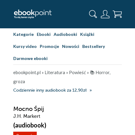
Kategorie
Ebooki
Audiobooki
Książki
Kursy video
Promocje
Nowości
Bestsellery
Darmowe ebooki
ebookpoint.pl
»
Literatura
»
Powieść
»
📚 Horror,
groza
Codziennie inny audiobook za 12,90zł
Mocno Śpij
J.H. Markert
(audiobook)