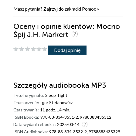
Masz pytania? Zajrzyj do zakładki
Pomoc
»
Oceny i opinie klientów: Mocno
Śpij J.H. Markert
Dodaj opinię
Szczegóły
audiobooka MP3
Tytuł oryginału:
Sleep Tight
Tłumaczenie:
Igor Stefanowicz
Czas trwania:
11 godz. 14 min.
ISBN Ebooka:
978-83-834-3531-2, 9788383435312
Data wydania ebooka :
2025-03-14
ISBN Audiobooka:
978-83-834-3532-9, 9788383435329