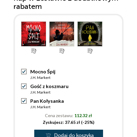
rabatem
Mocno Śpij
J.H. Markert
Gość z koszmaru
J.H. Markert
Pan Kołysanka
J.H. Markert
Cena zestawu:
112.32 zł
Zyskujesz: 37.65 zł (-25%)
Dodaj do koszyka