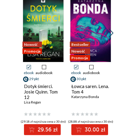
Nowość
Bestseller
Nowość
Promocja
Nowość
Promocja
Promocja
ebook
audiobook
ebook
audiobook
ebook
29 pkt
30 pkt
40 pkt
Dotyk śmierci.
Łowca saren. Lena.
Widzę, ż
Josie Quinn. Tom
Tom 4
interesu
12
Katarzyna Bonda
ciemnoś
Lisa Regan
Illarion Pa
(29,18 zł najniższa cena z 30 dni)
(28,88 zł najniższa cena z 30 dni)
(34,64 zł najni
29.56 zł
30.00 zł
4