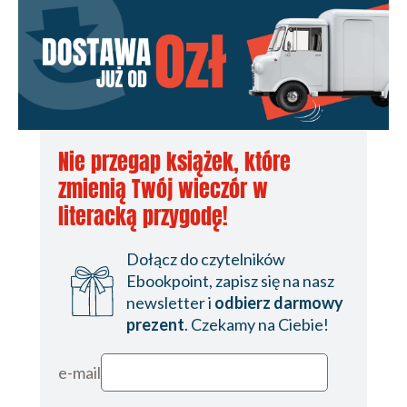
Nie przegap książek, które
zmienią Twój wieczór w
literacką przygodę!
Dołącz do czytelników
Ebookpoint, zapisz się na nasz
newsletter i
odbierz darmowy
prezent
. Czekamy na Ciebie!
e-mail