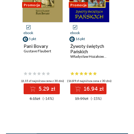
Promocja
Promocja
Promocja
ebook
ebook
ebook
5 pkt
16 pkt
1 pkt
Pani Bovary
Żywoty świętych
Rękopis
Gustave Flaubert
Pańskich
znalezio
Władysław Hozakowski
Saragos
Jan Potock
(6,15 zł najniższa cena z 30 dni)
(16,89 zł najniższa cena z 30 dni)
(1,90 zł najniż
5.29 zł
16.94 zł
1
6.15zł
(-14%)
19.99zł
(-15%)
1.90zł