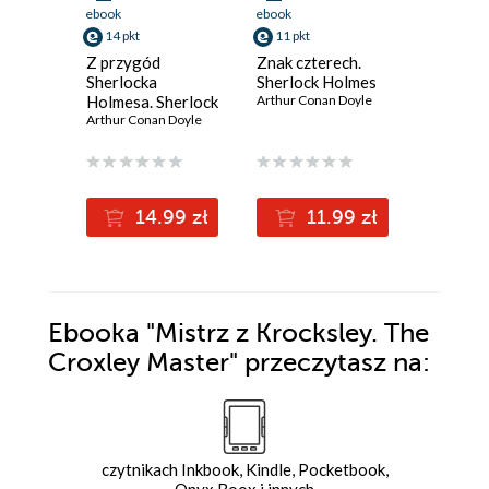
ebook
ebook
ebook
14 pkt
11 pkt
7 pkt
Z przygód
Znak czterech.
Pies
Sherlocka
Sherlock Holmes
Baskervi
Holmesa. Sherlock
Arthur Conan Doyle
Sherloc
Holmes
Arthur Conan Doyle
Arthur Co
14.99 zł
11.99 zł
7
Ebooka
"Mistrz z Krocksley. The
Croxley Master"
przeczytasz na:
czytnikach Inkbook, Kindle, Pocketbook,