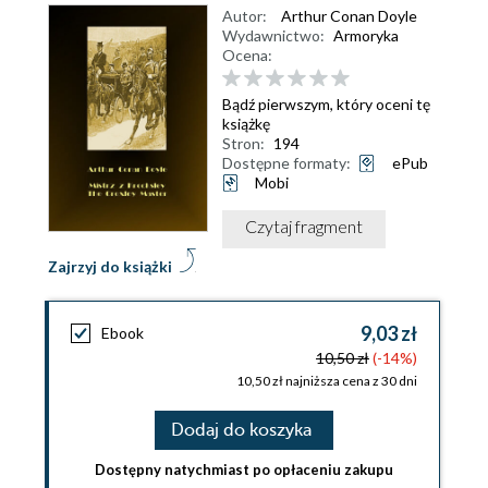
Autor:
Arthur Conan Doyle
Wydawnictwo:
Armoryka
Ocena:
Bądź pierwszym, który oceni tę
książkę
Stron:
194
Dostępne formaty:
ePub
Mobi
Czytaj fragment
Zajrzyj do książki
9,03 zł
Ebook
10,50 zł
(-14%)
10,50 zł najniższa cena z 30 dni
Dodaj do koszyka
Dostępny natychmiast po opłaceniu zakupu