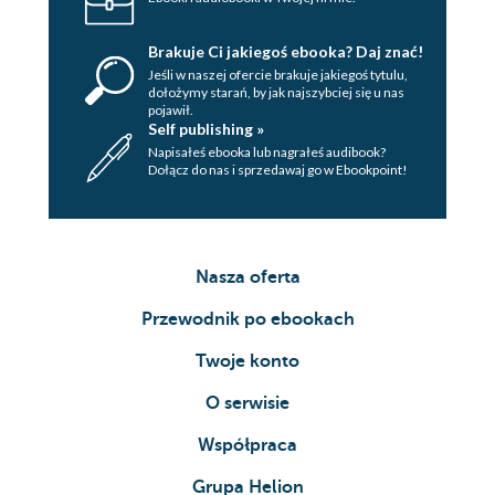
Brakuje Ci jakiegoś ebooka? Daj znać!
Jeśli w naszej ofercie brakuje jakiegoś tytulu,
dołożymy starań, by jak najszybciej się u nas
pojawił.
Self publishing »
Napisałeś ebooka lub nagrałeś audibook?
Dołącz do nas i sprzedawaj go w Ebookpoint!
Nasza oferta
Przewodnik po ebookach
Twoje konto
O serwisie
Współpraca
Grupa Helion