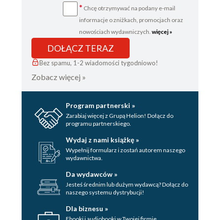
*
Chcę otrzymywać na podany e-mail
informacje o zniżkach, promocjach oraz
nowościach wydawniczych.
więcej »
DOŁĄCZ TERAZ
Bez spamu, 1-2 wiadomości tygodniowo!
Zobacz więcej »
Program partnerski »
Zarabiaj więcej z Grupą Helion! Dołącz do
programu partnerskiego.
Wydaj z nami książkę »
Wypełnij formularz i zostań autorem naszego
wydawnictwa.
Da wydawców »
Jesteś średnim lub dużym wydawcą? Dołącz do
naszego systemu dystrybucji!
Dla biznesu »
Ebooki i audiobooki w Twojej firmie.