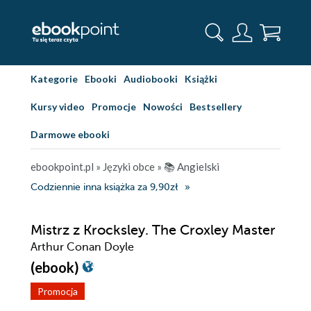
Kategorie
Ebooki
Audiobooki
Książki
Kursy video
Promocje
Nowości
Bestsellery
Darmowe ebooki
ebookpoint.pl
»
Języki obce
»
📚 Angielski
Codziennie inna książka za 9,90zł
Mistrz z Krocksley. The Croxley Master
Arthur Conan Doyle
(ebook)
Promocja