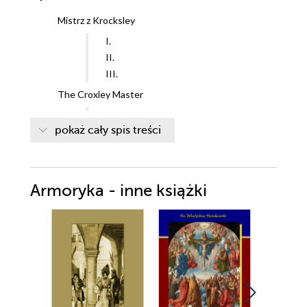
Mistrz z Krocksley
I.
II.
III.
The Croxley Master
I.
pokaż cały spis treści
II.
III.
Armoryka - inne książki