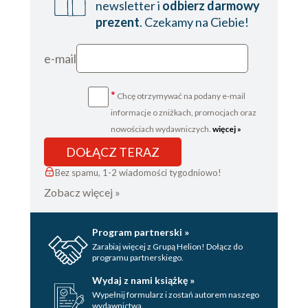
newsletter i
odbierz darmowy
prezent
. Czekamy na Ciebie!
e-mail
*
Chcę otrzymywać na podany e-mail
informacje o zniżkach, promocjach oraz
nowościach wydawniczych.
więcej »
DOŁĄCZ TERAZ
Bez spamu, 1-2 wiadomości tygodniowo!
Zobacz więcej »
Program partnerski »
Zarabiaj więcej z Grupą Helion! Dołącz do
programu partnerskiego.
Wydaj z nami książkę »
Wypełnij formularz i zostań autorem naszego
wydawnictwa.