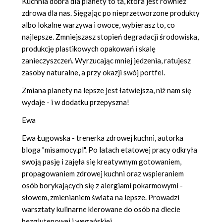
Kuchnia dobra dla planety to ta, która jest również
zdrowa dla nas. Sięgając po nieprzetworzone produkty
albo lokalne warzywa i owoce, wybierasz to, co
najlepsze. Zmniejszasz stopień degradacji środowiska,
produkcję plastikowych opakowań i skalę
zanieczyszczeń. Wyrzucając mniej jedzenia, ratujesz
zasoby naturalne, a przy okazji swój portfel.
Zmiana planety na lepsze jest łatwiejsza, niż nam się
wydaje - i w dodatku przepyszna!
Ewa
Ewa Ługowska - trenerka zdrowej kuchni, autorka
bloga "misamocy.pl". Po latach etatowej pracy odkryła
swoją pasję i zajęła się kreatywnym gotowaniem,
propagowaniem zdrowej kuchni oraz wspieraniem
osób borykających się z alergiami pokarmowymi -
słowem, zmienianiem świata na lepsze. Prowadzi
warsztaty kulinarne kierowane do osób na diecie
bezglutenowej i wegańskiej.