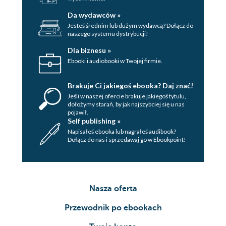
Da wydawców »
Jesteś średnim lub dużym wydawcą? Dołącz do
naszego systemu dystrybucji!
Dla biznesu »
Ebooki i audiobooki w Twojej firmie.
Brakuje Ci jakiegoś ebooka? Daj znać!
Jeśli w naszej ofercie brakuje jakiegoś tytulu,
dołożymy starań, by jak najszybciej się u nas
pojawił.
Self publishing »
Napisałeś ebooka lub nagrałeś audibook?
Dołącz do nas i sprzedawaj go w Ebookpoint!
Nasza oferta
Przewodnik po ebookach