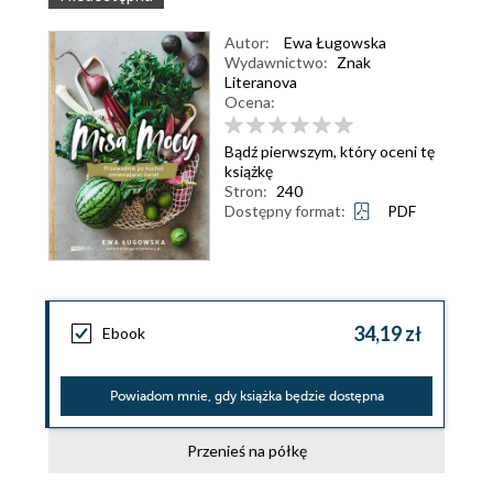
Autor:
Ewa Ługowska
Wydawnictwo:
Znak
Literanova
Ocena:
Bądź pierwszym, który oceni tę
książkę
Stron:
240
Dostępny format:
PDF
34,19 zł
Ebook
Powiadom mnie, gdy książka będzie dostępna
Przenieś na półkę