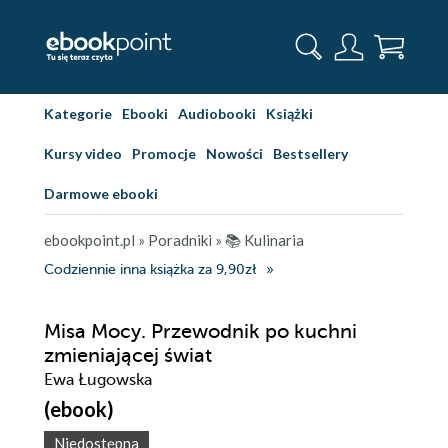
Kategorie
Ebooki
Audiobooki
Książki
Kursy video
Promocje
Nowości
Bestsellery
Darmowe ebooki
ebookpoint.pl
»
Poradniki
»
📚 Kulinaria
Codziennie inna książka za 9,90zł
Misa Mocy. Przewodnik po kuchni
zmieniającej świat
Ewa Ługowska
(ebook)
Niedostępna