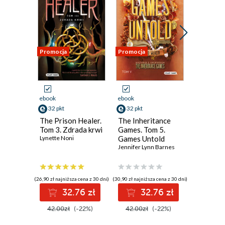
Promocja
Promocja
Promocja
ebook
ebook
ebook
32 pkt
32 pkt
35 pkt
The Prison Healer.
The Inheritance
Wojowni
Tom 3. Zdrada krwi
Games. Tom 5.
i cień
Lynette Noni
Games Untold
Erin Hunt
Jennifer Lynn Barnes
(26,90 zł najniższa cena z 30 dni)
(30,90 zł najniższa cena z 30 dni)
(34,57 zł najni
32.76 zł
32.76 zł
3
42.00zł
(-22%)
42.00zł
(-22%)
44.90z