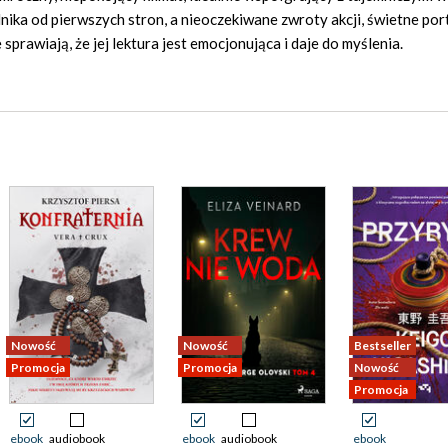
lnika od pierwszych stron, a nieoczekiwane zwroty akcji, świetne por
prawiają, że jej lektura jest emocjonująca i daje do myślenia.
Nowość
Nowość
Bestseller
Promocja
Promocja
Nowość
Promocja
ebook
audiobook
ebook
audiobook
ebook