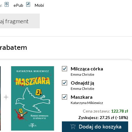
y:
ePub
Mobi
aj fragment
 rabatem
Milcząca córka
Emma Christie
Odnajdź ją
Emma Christie
Maszkara
Katarzyna Mikiewicz
Cena zestawu:
122.78 zł
Zyskujesz: 27.25 zł (-18%)
Dodaj do koszyka