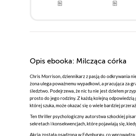
Opis
ebooka
: Milcząca córka
Chris Morrison, dziennikarz z pasją do odkrywania n
żona ulega poważnemu wypadkowi, a pracująca za gra
śledztwo. Podejrzewa, że nic tu nie jest dziełem prz
prosto do jego rodziny. Z każdą kolejną odpowiedzią 
której szuka, może okazać się o wiele bardziej przera
Ten thriller psychologiczny autorstwa szkockiej pis
sekretach i konsekwencjach, które pojawiają się, kie
Akcja została osadzona w Edynburgu, co wprowadza m