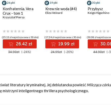
26 pkt
19 pkt
30 pkt
Konfraternia. Vera
Krew nie woda (#4)
Przybysz
Crux - tom 1
Eliza Veinard
Keigo Higashino
Krzysztof Piersa
(25,13 zł najniższa cena z 30 dni)
(17,24 zł najniższa cena z 30 dni)
(30,08 zł najniższa ce
26.42 zł
19.99 zł
30.08
34.90zł
(-24%)
24.99zł
(-20%)
44.90zł
(-3
wiat literatury kryminalnej. Jej debiutancka powieść
Milcząca córk
ę mistrzyni inteligentnego thrillera psychologicznego.