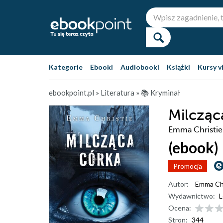
Kategorie
Ebooki
Audiobooki
Książki
Kursy v
ebookpoint.pl
»
Literatura
»
📚 Kryminał
Milcząc
Emma Christie
(ebook)
Promocja
Autor:
Emma Chr
Wydawnictwo:
L
Ocena:
Stron:
344