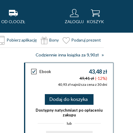
OD O,OOZŁ
ZALOGUJ
KOSZYK
Pobierz aplikację
Bony
Podaruj prezent
Codziennie inna książka za 9,90zł
43,48 zł
Ebook
49,41 zł
(-12%)
40,93 zł najniższa cena z 30 dni
Dodaj do koszyka
Dostępny natychmiast po opłaceniu
zakupu
lub