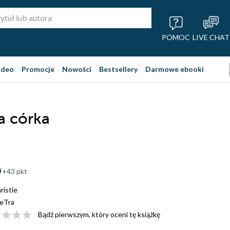
POMOC
LIVE CHAT
ideo
Promocje
Nowości
Bestsellery
Darmowe ebooki
a córka
+43 pkt
istie
eTra
Bądź pierwszym, który oceni tę książkę