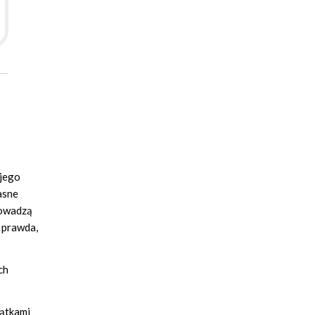
 jego
asne
rowadzą
e prawda,
ch
wątkami