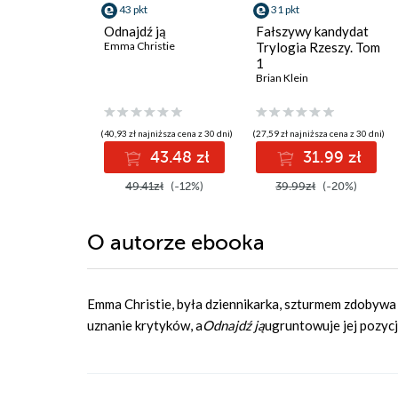
43 pkt
31 pkt
Odnajdź ją
Fałszywy kandydat
Emma Christie
Trylogia Rzeszy. Tom
1
Brian Klein
(40,93 zł najniższa cena z 30 dni)
(27,59 zł najniższa cena z 30 dni)
43.48 zł
31.99 zł
49.41zł
(-12%)
39.99zł
(-20%)
O autorze
ebooka
Emma Christie, była dziennikarka, szturmem zdobywa ś
uznanie krytyków, a
Odnajdź ją
ugruntowuje jej pozycj