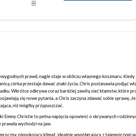
iewygodnych prawd, nagle staje w obliczu własnego koszmaru. Kiedy
nicą córka przestaje dawać znaki życia, Chris postanawia podjąć wł
ypadku. Wkrótce odkrywa coraz bardziej zawiłą sieć kłamstw, które p
pojawiają się nowe pytania, a Chris zaczyna zdawać sobie sprawę, ż
żająca, niż mógłby przypuszczać.
arki Emmy Christie to pełna napięcia opowieść o skrywanych rodzinny
dy prawda wychodzi na jaw.
roczny, niepokojący klimat, idealnie współgrający z tajemniczymi 