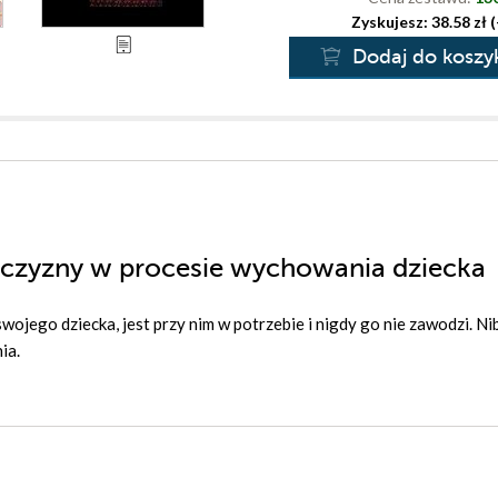
Zyskujesz: 38.58 zł 
Dodaj do koszy
ężczyzny w procesie wychowania dziecka
 swojego dziecka, jest przy nim w potrzebie i nigdy go nie zawodzi. Ni
ia.