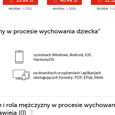
33.88 zł
40.49 zł
31.12
44.00zł
(-23%)
44.99zł
(-10%)
39.90zł
(-2
zny w procesie wychowania dziecka"
systemach Windows, Android, iOS,
HarmonyOS
na dowolnych urządzeniach i aplikacjach
obsługujących formaty: PDF, EPub, Mobi
ce i rola mężczyzny w procesie wychowan
(0)
Zawieja