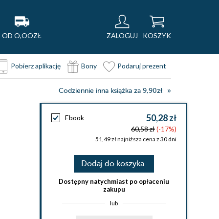
OD O,OOZŁ
ZALOGUJ
KOSZYK
Pobierz aplikację
Bony
Podaruj prezent
Codziennie inna książka za 9,90zł
50,28 zł
Ebook
60,58 zł
(-17%)
51,49 zł najniższa cena z 30 dni
Dodaj do koszyka
Dostępny natychmiast po opłaceniu
zakupu
lub