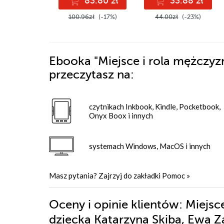
83.80 zł
33.88 zł
100.96zł
(-17%)
44.00zł
(-23%)
Ebooka
"Miejsce i rola mężczy
przeczytasz na:
czytnikach Inkbook, Kindle, Pocketbook,
Onyx Boox i innych
systemach Windows, MacOS i innych
Masz pytania? Zajrzyj do zakładki
Pomoc
»
Oceny i opinie klientów: Miejs
dziecka Katarzyna Skiba, Ewa 