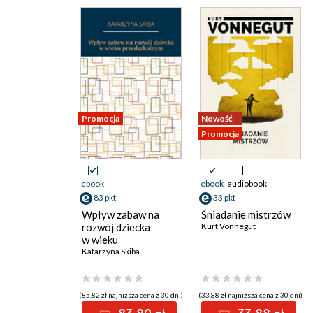
Promocja
Nowość
Promocja
ebook
ebook
audiobook
83 pkt
33 pkt
Wpływ zabaw na
Śniadanie mistrzów
rozwój dziecka
Kurt Vonnegut
w wieku
przedszkolnym
Katarzyna Skiba
(85,82 zł najniższa cena z 30 dni)
(33,88 zł najniższa cena z 30 dni)