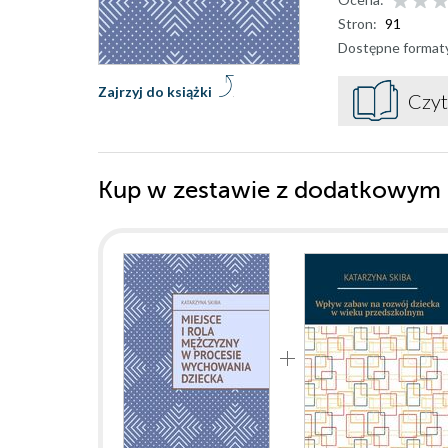
Stron:
91
Dostępne format
Zajrzyj do książki
Czyt
Kup w zestawie z dodatkowym