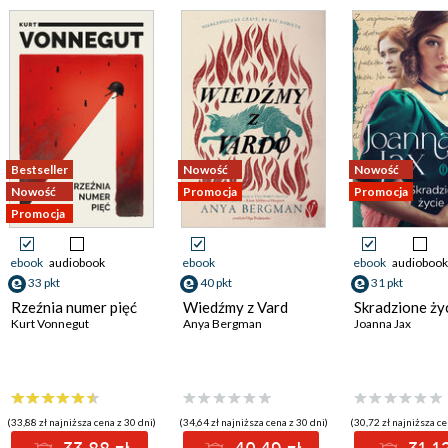
Bestseller
Nowość
Nowość
Nowość
Promocja
Promocja
Promocja
ebook
audiobook
ebook
ebook
audiobook
33 pkt
40 pkt
31 pkt
Rzeźnia numer pięć
Wiedźmy z Vard
Skradzione ży
Kurt Vonnegut
Anya Bergman
Joanna Jax
(33,88 zł najniższa cena z 30 dni)
(34,64 zł najniższa cena z 30 dni)
(30,72 zł najniższa ce