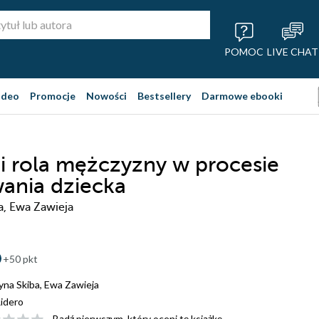
POMOC
LIVE CHAT
ideo
Promocje
Nowości
Bestsellery
Darmowe ebooki
 i rola mężczyzny w procesie
ania dziecka
a, Ewa Zawieja
+50 pkt
yna Skiba
,
Ewa Zawieja
idero
Bądź pierwszym, który oceni tę książkę