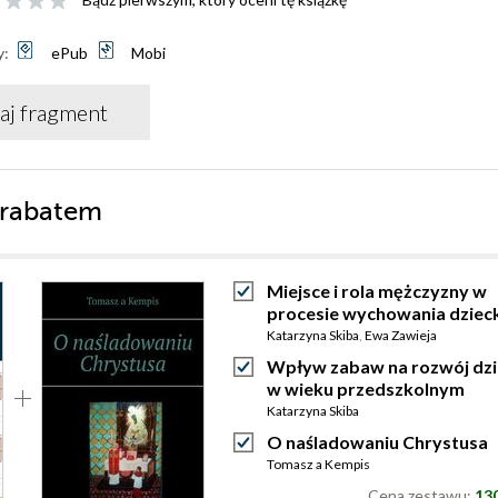
y:
ePub
Mobi
aj fragment
 rabatem
Miejsce i rola mężczyzny w
procesie wychowania dziec
Katarzyna Skiba
,
Ewa Zawieja
Wpływ zabaw na rozwój dz
w wieku przedszkolnym
Katarzyna Skiba
O naśladowaniu Chrystusa
Tomasz a Kempis
Cena zestawu:
130