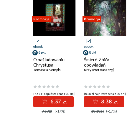
Promocja
Promocja
ebook
ebook
6 pkt
8 pkt
O naśladowaniu
Śmierć. Zbiór
Chrystusa
opowiadań
Tomasz a Kempis
Krzysztof Baszczyj
(7,67 zł najniższa cena z 30 dni)
(8,28 zł najniższa cena z 30 dni)
6.37 zł
8.38 zł
7.67zł
(-17%)
10.10zł
(-17%)