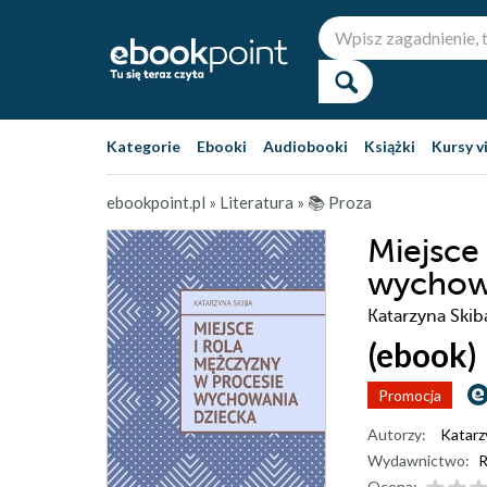
Kategorie
Ebooki
Audiobooki
Książki
Kursy v
ebookpoint.pl
»
Literatura
»
📚 Proza
Miejsce
wychow
Katarzyna Skib
(ebook)
Promocja
Autorzy:
Katarz
Wydawnictwo:
R
Ocena: