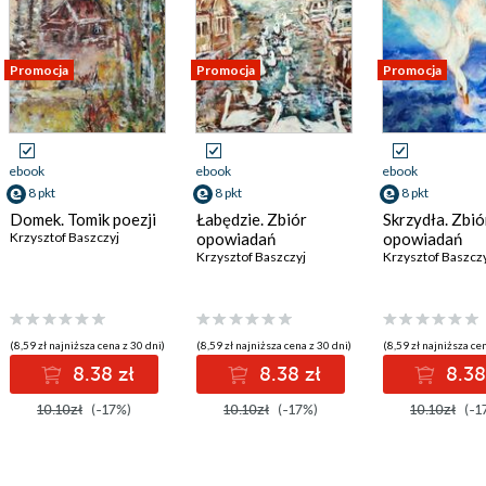
Promocja
Promocja
Promocja
ebook
ebook
ebook
8 pkt
8 pkt
8 pkt
Domek. Tomik poezji
Łabędzie. Zbiór
Skrzydła. Zbió
Krzysztof Baszczyj
opowiadań
opowiadań
Krzysztof Baszczyj
Krzysztof Baszcz
(8,59 zł najniższa cena z 30 dni)
(8,59 zł najniższa cena z 30 dni)
(8,59 zł najniższa cen
8.38 zł
8.38 zł
8.38
10.10zł
(-17%)
10.10zł
(-17%)
10.10zł
(-1