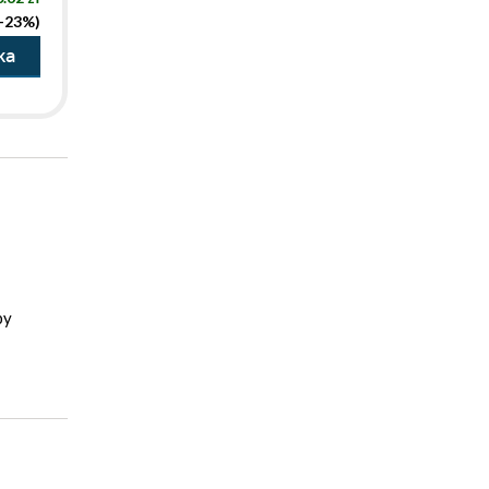
(-23%)
ka
by