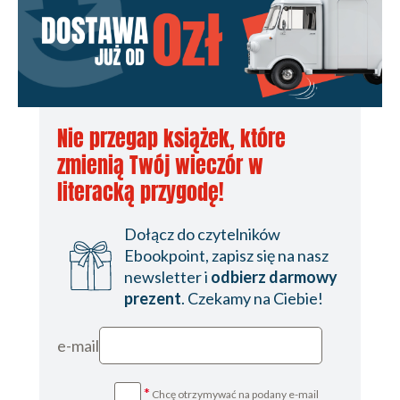
CO ROBIŁ KYLIAN W 14. URODZINY
ROZDZIAŁ 11. AS MONACO, CZYLI MIESZKASZ
W KSIĘSTWIE, ALE BUTY CZYŚCISZ SOBIE SAM
ROZDZIAŁ 12. LAZUROWE WYBRZEŻE, CZYLI
Nie przegap książek, które
TROCHĘ GEOGRAFII, HISTORII I POLITYKI
zmienią Twój wieczór w
ROZDZIAŁ 13. ROSYJSKIE PIENIĄDZE, CZYLI AS
literacką przygodę!
MONACO WRACA DO GRY
Dołącz do czytelników
ROZDZIAŁ 14. MISTRZ FRANCJI, CZYLI KYLIANA
Ebookpoint, zapisz się na nasz
newsletter i
odbierz darmowy
MARSZ KU SŁAWIE
prezent
. Czekamy na Ciebie!
ROZDZIAŁ 16. SUPERTERCET, CZYLI
MBAPPÉNEYMARCAVANI
e-mail
ROZDZIAŁ 17. RECEPTA NA SUKCES, CZYLI DIDI
*
Chcę otrzymywać na podany e-mail