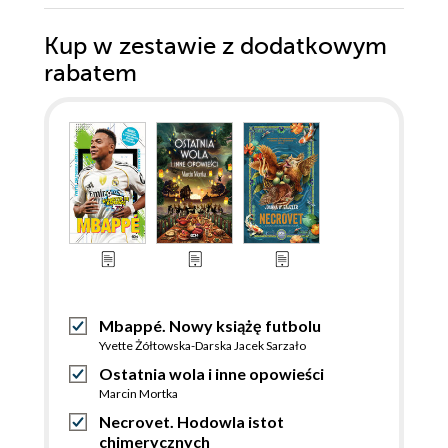
Kup w zestawie z dodatkowym
rabatem
Mbappé. Nowy książę futbolu
Yvette Żółtowska-Darska Jacek Sarzało
Ostatnia wola i inne opowieści
Marcin Mortka
Necrovet. Hodowla istot
chimerycznych