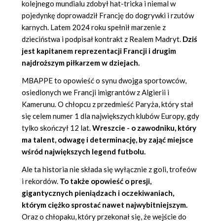
kolejnego mundialu zdobył hat-tricka i niemal w
pojedynkę doprowadził Francję do dogrywki i rzutów
karnych. Latem 2024 roku spełnił marzenie z
dzieciństwa i podpisał kontrakt z Realem Madryt.
Dziś
jest kapitanem reprezentacji Francji i drugim
najdroższym piłkarzem w dziejach.
MBAPPE to opowieść o synu dwojga sportowców,
osiedlonych we Francji imigrantów z Algierii i
Kamerunu. O chłopcu z przedmieść Paryża, który stał
się celem numer 1 dla największych klubów Europy, gdy
tylko skończył 12 lat.
Wreszcie - o zawodniku, który
ma talent, odwagę i determinację, by zająć miejsce
wśród największych legend futbolu.
Ale ta historia nie składa się wyłącznie z goli, trofeów
i rekordów.
To także opowieść o presji,
gigantycznych pieniądzach i oczekiwaniach,
którym ciężko sprostać nawet najwybitniejszym.
Oraz o chłopaku, który przekonał się, że wejście do