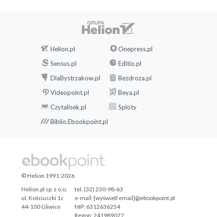
ROZDZIAŁ 30. POJEDYNEK SUPERBOHATERÓW,
CZYLI KTO ZOSTANIE MISTRZEM ŚWIATA
ROZDZIAŁ 31. WRÓCIMY, CZYLI SMUTNY
Helion.pl
Onepress.pl
KRAJOBRAZ PO BITWIE
Sensus.pl
Editio.pl
ROZDZIAŁ 32. PARĘ SŁÓW O PIŁKARSKICH
DlaBystrzakow.pl
Bezdroza.pl
FINANSACH, CZYLI OD FLORENTINO PÉREZA
Videopoint.pl
Beya.pl
Czytalisek.pl
Sploty
DO PRAWA BOSMANA
Biblio.Ebookpoint.pl
ROZDZIAŁ 33. SERIAL W ODCINKACH, CZYLI
JAK KYLIAN DO REALU PRZECHODZIŁ
ROZDZIAŁ 34. GORĄCA PRZEMOWA NA
© Helion 1991-2026
BERNABÉU, CZYLI DLACZEGO WARTO ZNAĆ
Helion.pl sp. z o.o.
tel. (32) 230-98-63
JĘZYKI OBCE
ul. Kościuszki 1c
e-mail:
[wyświetl email]@ebookpoint.pl
44-100 Gliwice
NIP: 6312636254
ROZDZIAŁ 35. OCZEKIWANIA VS
Regon: 241989027