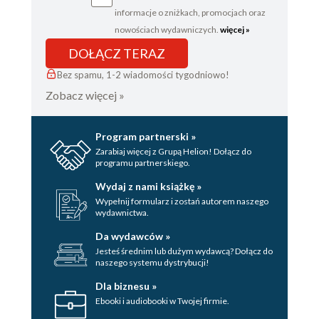
I JEGO KADRA
informacje o zniżkach, promocjach oraz
ROZDZIAŁ 18. KYLIAN SIĘ ROZKRĘCA, CZYLI
nowościach wydawniczych.
więcej »
DOŁĄCZ TERAZ
FAZA GRUPOWA MUNDIALU
Bez spamu, 1-2 wiadomości tygodniowo!
ROZDZIAŁ 19. FRANCJA KONTRA ARGENTYNA,
Zobacz więcej »
CZYLI PELÉ I USAIN BOLT W JEDNYM
ROZDZIAŁ 20. FINAŁ, CZYLI PO PROSTU
Program partnerski »
Zarabiaj więcej z Grupą Helion! Dołącz do
MISTRZOSTWO ŚWIATA
programu partnerskiego.
ROZDZIAŁ 21. PIĘKNY GEST, CZYLI CO KYLIAN
Wydaj z nami książkę »
Wypełnij formularz i zostań autorem naszego
ZROBIŁ Z PREMIAMI
wydawnictwa.
ROZDZIAŁ 22. SZALONY SEZON 2019/2020,
Da wydawców »
Jesteś średnim lub dużym wydawcą? Dołącz do
CZYLI ŚWIAT ZAMYKA SIĘ NA CZTERY SPUSTY
naszego systemu dystrybucji!
ROZDZIAŁ 23. BLISKO, CORAZ BLIŻEJ, CZYLI
Dla biznesu »
Ebooki i audiobooki w Twojej firmie.
CO WYDARZYŁO SIĘ W LIZBONIE