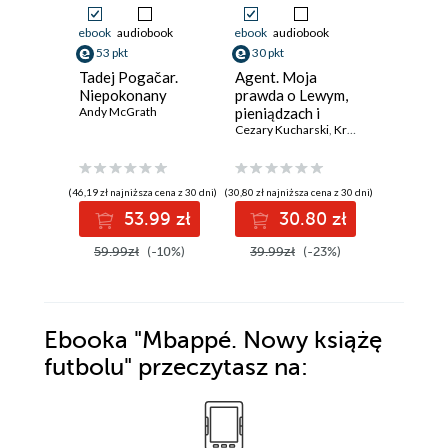
ebook
audiobook
ebook
audiobook
ebook
53 pkt
30 pkt
36 pkt
Tadej Pogačar.
Agent. Moja
Messi. 
Niepokonany
prawda o Lewym,
historia
Andy McGrath
pieniądzach i
najleps
manipulacji
Cezary Kucharski
,
Krzysztof Pyzia
piłkarza
Sebastián 
(46,19 zł najniższa cena z 30 dni)
(30,80 zł najniższa cena z 30 dni)
(36,96 zł najni
53.99 zł
30.80 zł
3
59.99zł
(-10%)
39.99zł
(-23%)
48.00z
Ebooka
"Mbappé. Nowy książę
futbolu"
przeczytasz na: