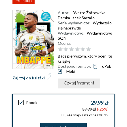
Promocja
Autor:
Yvette Żółtowska-
Darska Jacek Sarzało
Serie wydawnicze:
Wydarzyło
się naprawdę
Wydawnictwo:
Wydawnictwo
SQN
Ocena:
Bądź pierwszym, który oceni tę
książkę
Dostępne formaty:
ePub
Mobi
Zajrzyj do książki
Czytaj fragment
29,99 zł
Ebook
39,99 zł
(-25%)
33,74 zł najniższa cena z 30 dni