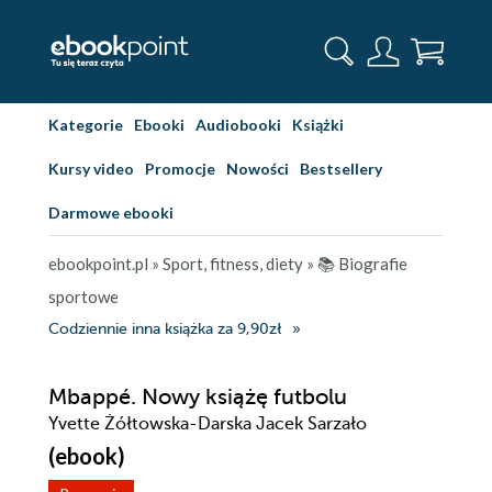
Kategorie
Ebooki
Audiobooki
Książki
Kursy video
Promocje
Nowości
Bestsellery
Darmowe ebooki
ebookpoint.pl
»
Sport, fitness, diety
»
📚 Biografie
sportowe
Codziennie inna książka za 9,90zł
Mbappé. Nowy książę futbolu
Yvette Żółtowska-Darska Jacek Sarzało
(ebook)