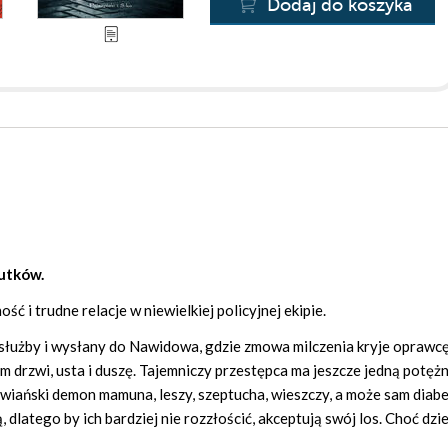
Dodaj do koszyka
utków.
ć i trudne relacje w niewielkiej policyjnej ekipie.
łużby i wysłany do Nawidowa, gdzie zmowa milczenia kryje oprawcę
m drzwi, usta i duszę. Tajemniczy przestępca ma jeszcze jedną potęż
owiański demon mamuna, leszy, szeptucha, wieszczy, a może sam diabe
latego by ich bardziej nie rozzłościć, akceptują swój los. Choć dzie