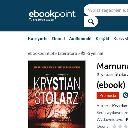
Kategorie
Ebooki
Audiobooki
Książki
Kursy v
ebookpoint.pl
»
Literatura
»
📚 Kryminał
Mamun
Krystian Stolar
(ebook)
Promocja
Autor:
Krystian 
Serie wydawnicze
Wydawnictwo:
P
Ocena: