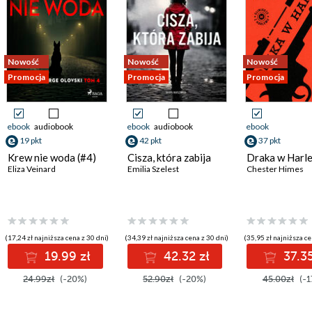
Nowość
Nowość
Nowość
Promocja
Promocja
Promocja
ebook
audiobook
ebook
audiobook
ebook
19 pkt
42 pkt
37 pkt
Krew nie woda (#4)
Cisza, która zabija
Draka w Harl
Eliza Veinard
Emilia Szelest
Chester Himes
(17,24 zł najniższa cena z 30 dni)
(34,39 zł najniższa cena z 30 dni)
(35,95 zł najniższa ce
19.99 zł
42.32 zł
37.35
24.99zł
(-20%)
52.90zł
(-20%)
45.00zł
(-1