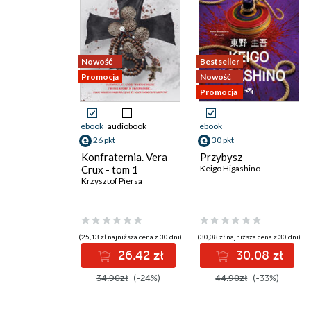
Nowość
Bestseller
Promocja
Nowość
Promocja
ebook
audiobook
ebook
26 pkt
30 pkt
Konfraternia. Vera
Przybysz
Crux - tom 1
Keigo Higashino
Krzysztof Piersa
(25,13 zł najniższa cena z 30 dni)
(30,08 zł najniższa cena z 30 dni)
26.42 zł
30.08 zł
34.90zł
(-24%)
44.90zł
(-33%)