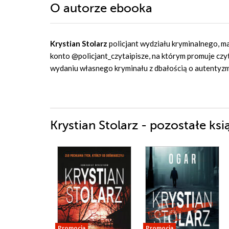
O autorze
ebooka
Krystian Stolarz
policjant wydziału kryminalnego, ma
konto @policjant_czytaipisze, na którym promuje czyt
wydaniu własnego kryminału z dbałością o autentyzm 
Krystian Stolarz - pozostałe ksi
Promocja
Promocja