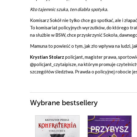
Kto tajemnic szuka, ten diabła spotyka.
Komisarz Sokół nie tylko chce go spotkać, ale i złap
To komisariat policyjnych wyrzutków, do którego trafi
na służbie w BSW, chce przyskrzynić Sokoła, dawnego 
Mamuna to powieść o tym, jak zło wpływa na ludzi, jak
Krystian Stolarz
policjant, magister prawa, sportowi
@policjant_czytaipisze, na którym promuje czytelnictw
szczegółów śledztwa. Prawda o policyjnej robocie j
Wybrane bestsellery