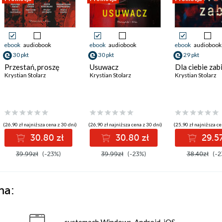
ebook
audiobook
ebook
audiobook
ebook
audiobook
30 pkt
30 pkt
29 pkt
Przestań, proszę
Usuwacz
Dla ciebie zab
Krystian Stolarz
Krystian Stolarz
Krystian Stolarz
(26,90 zł najniższa cena z 30 dni)
(26,90 zł najniższa cena z 30 dni)
(25,90 zł najniższa ce
30.80 zł
30.80 zł
29.57
39.99zł
(-23%)
39.99zł
(-23%)
38.40zł
(-2
na:
systemach Windows, Android, iOS,