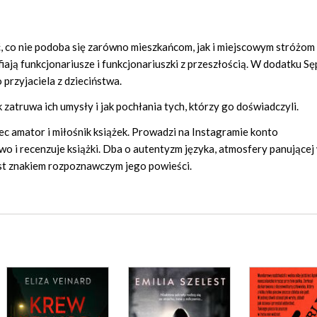
ać, co nie podoba się zarówno mieszkańcom, jak i miejscowym stróżom
ają funkcjonariusze i funkcjonariuszki z przeszłością. W dodatku Sęp
przyjaciela z dzieciństwa.
 zatruwa ich umysły i jak pochłania tych, którzy go doświadczyli.
ec amator i miłośnik książek. Prowadzi na Instagramie konto
o i recenzuje książki. Dba o autentyzm języka, atmosfery panującej w
est znakiem rozpoznawczym jego powieści.