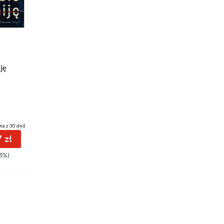
ebook
audiobook
30 pkt
iję
Zbawca
Krystian Stolarz
na z 30 dni)
(26,90 zł najniższa cena z 30 dni)
 zł
30.80 zł
3%)
39.99zł
(-23%)