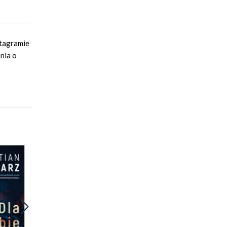
stagramie
nia o
Promocja