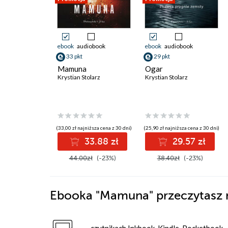
ebook
audiobook
ebook
audiobook
33 pkt
29 pkt
Mamuna
Ogar
Krystian Stolarz
Krystian Stolarz
(33,00 zł najniższa cena z 30 dni)
(25,90 zł najniższa cena z 30 dni)
33.88 zł
29.57 zł
44.00zł
(-23%)
38.40zł
(-23%)
Ebooka
"Mamuna"
przeczytasz 
czytnikach Inkbook, Kindle, Pocketbook,