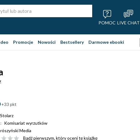
POMOC
LIVE CHAT
ideo
Promocje
Nowości
Bestsellery
Darmowe ebooki
a
z
+33 pkt
Stolarz
:
Komisariat wyrzutków
rószyński Media
Bądź pierwszym, który oceni tę książkę