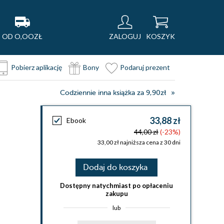
OD O,OOZŁ
ZALOGUJ
KOSZYK
Pobierz aplikację
Bony
Podaruj prezent
Codziennie inna książka za 9,90zł
33,88 zł
Ebook
44,00 zł
(-23%)
33,00 zł najniższa cena z 30 dni
Dodaj do koszyka
Dostępny natychmiast po opłaceniu
zakupu
lub