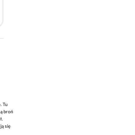
. Tu
ną broń
ł.
ją się