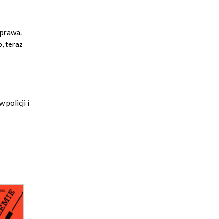
 prawa.
, teraz
 policji i