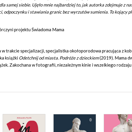
la samej siebie. Ujęło mnie najbardziej to, jak autorka zdejmuje z na
i, odpoczynku i stawiania granic bez wyrzutów sumienia. To kojący pl
órczyni projektu Świadoma Mama
w trakcie specjalizacji, specjalistka okołoporodowa pracująca z kob
ka książki
Odetchnij od miasta. Podróże z dzieckiem
(2019). Mama d
żek. Zakochana w fotografii, niezależnym kinie i wszelkiego rodzaju