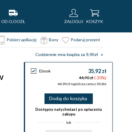
OD O,OOZŁ
ZALOGUJ
KOSZYK
Pobierz aplikację
Bony
Podaruj prezent
Codziennie inna książka za 9,90zł
35,92 zł
Ebook
w
44,90 zł
(-20%)
44,90 zł najniższa cena z 30 dni
Dodaj do koszyka
Dostępny natychmiast po opłaceniu
zakupu
lub