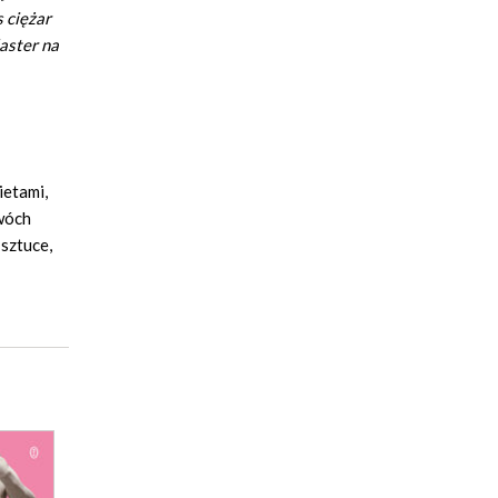
s ciężar
aster na
ietami,
wóch
 sztuce,