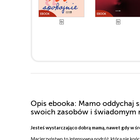
Opis
ebooka
: Mamo oddychaj sp
swoich zasobów i świadomym 
Jesteś wystarczająco dobrą mamą, nawet gdy w śro
Macierzyństwo to intensywna podróż, która nie kończy 