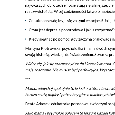
najwyższych obrotach emocje stają się silniejsze, cia
rzeczywistością. W tej codzienności łatwo o napięcie
Co tak naprawdę kryje się za tymi emocjami? Jak je
Czym jest depresja poporodowa i jak ją rozpoznać?
Kiedy sięgnąć po pomoc, gdy zaczyna brakować sił
Martyna Piotrowska, psycholożka i mama dwóch synów,
swoją historią, wiedzą i doświadczeniem. Stwarza prz
Widzę cię, jak się starasz być czuła i konsekwentna. C
mają znaczenie. Nie musisz być perfekcyjna. Wystarc
***
Mamo, oddychaj spokojnie to książka, która nie stawia 
bardzo czuły, mądry i potrzebny głos o macierzyństwie 
Beata Adamek, edukatorka porodowa, twórczyni proj
Jako mama i psycholog polecam tę lekturę każdej kobi