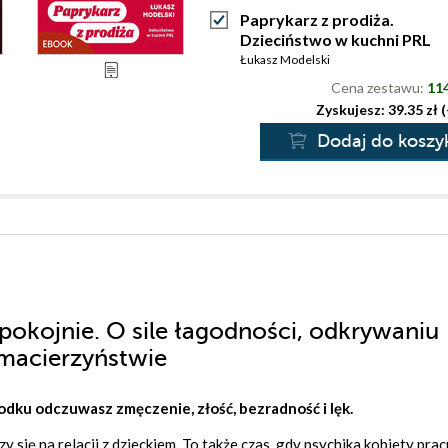
Paprykarz z prodiża.
Dzieciństwo w kuchni PRL
Łukasz Modelski
Cena zestawu:
114
Zyskujesz: 39.35 zł 
Dodaj do koszy
okojnie. O sile łagodności, odkrywaniu
macierzyństwie
dku odczuwasz zmęczenie, złość, bezradność i lęk.
się na relacji z dzieckiem. To także czas, gdy psychika kobiety prac