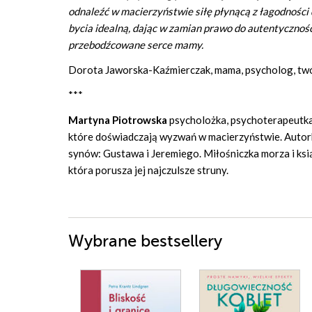
odnaleźć w macierzyństwie siłę płynącą z łagodności d
bycia idealną, dając w zamian prawo do autentycznośc
przebodźcowane serce mamy.
Dorota Jaworska-Kaźmierczak, mama, psycholog, tw
***
Martyna Piotrowska
psycholożka, psychoterapeutka 
które doświadczają wyzwań w macierzyństwie. Autor
synów: Gustawa i Jeremiego. Miłośniczka morza i ksią
która porusza jej najczulsze struny.
Wybrane bestsellery