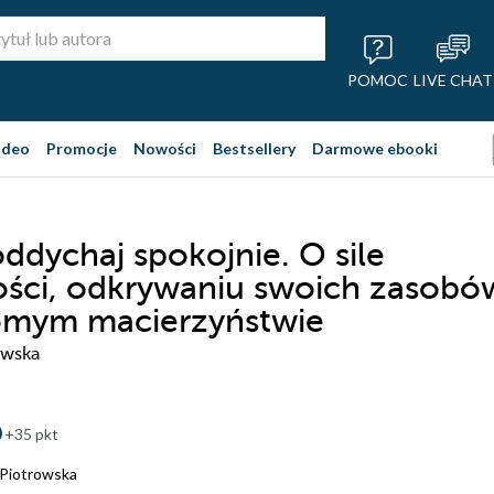
POMOC
LIVE CHAT
ideo
Promocje
Nowości
Bestsellery
Darmowe ebooki
dychaj spokojnie. O sile
ści, odkrywaniu swoich zasobó
omym macierzyństwie
owska
+35 pkt
Piotrowska