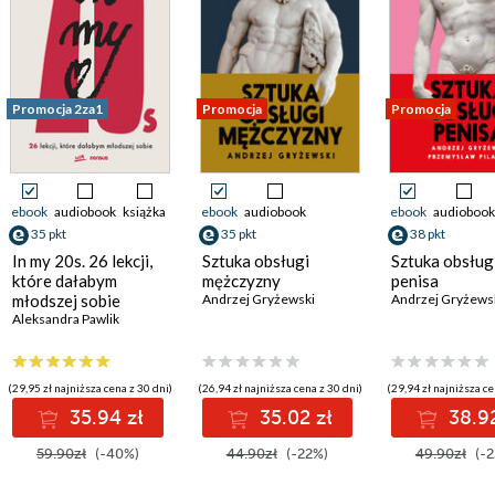
Promocja 2za1
Promocja
Promocja
ebook
audiobook
książka
ebook
audiobook
ebook
audiobook
35 pkt
35 pkt
38 pkt
In my 20s. 26 lekcji,
Sztuka obsługi
Sztuka obsług
które dałabym
mężczyzny
penisa
młodszej sobie
Andrzej Gryżewski
Andrzej Gryżews
Aleksandra Pawlik
(29,95 zł najniższa cena z 30 dni)
(26,94 zł najniższa cena z 30 dni)
(29,94 zł najniższa ce
35.94 zł
35.02 zł
38.92
59.90zł
(-40%)
44.90zł
(-22%)
49.90zł
(-2