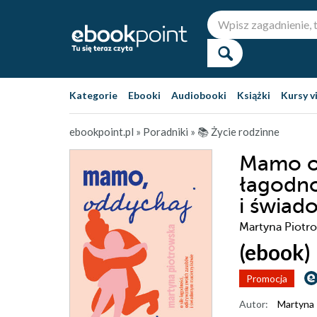
Kategorie
Ebooki
Audiobooki
Książki
Kursy v
ebookpoint.pl
»
Poradniki
»
📚 Życie rodzinne
Mamo od
łagodno
i świad
Martyna Piotr
(ebook)
Promocja
Autor:
Martyna 