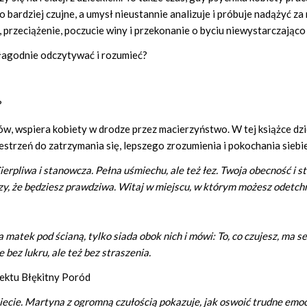
ło bardziej czujne, a umysł nieustannie analizuje i próbuje nadążyć z
, przeciążenie, poczucie winy i przekonanie o byciu niewystarczająco
 łagodnie odczytywać i rozumieć?
?
 wspiera kobiety w drodze przez macierzyństwo. W tej książce dzie
estrzeń do zatrzymania się, lepszego zrozumienia i pokochania siebie
ierpliwa i stanowcza. Pełna uśmiechu, ale też łez. Twoja obecność i s
zy, że będziesz prawdziwa. Witaj w miejscu, w którym możesz odetch
matek pod ścianą, tylko siada obok nich i mówi: To, co czujesz, ma se
bez lukru, ale też bez straszenia.
ektu Błękitny Poród
ecie. Martyna z ogromną czułością pokazuje, jak oswoić trudne emoc