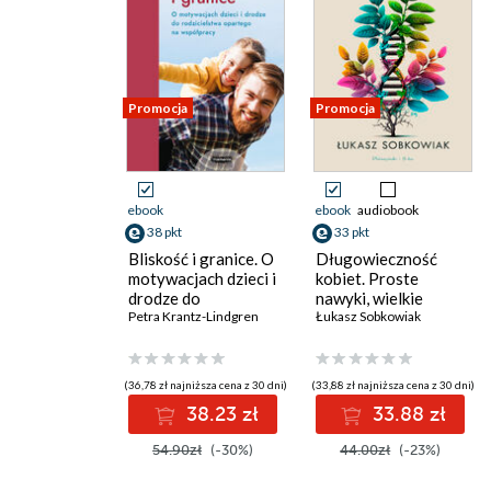
Promocja
Promocja
ebook
ebook
audiobook
38 pkt
33 pkt
Bliskość i granice. O
Długowieczność
motywacjach dzieci i
kobiet. Proste
drodze do
nawyki, wielkie
rodzicielstwa
Petra Krantz-Lindgren
efekty
Łukasz Sobkowiak
opartego na
współpracy. O
motywacjach dzieci i
(36,78 zł najniższa cena z 30 dni)
(33,88 zł najniższa cena z 30 dni)
drodze do
38.23 zł
33.88 zł
rodzicielstwa
opartego na
54.90zł
(-30%)
44.00zł
(-23%)
współpracy