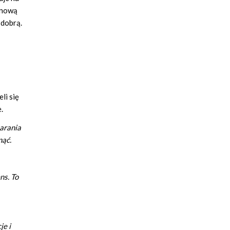
a nową
 dobrą.
li się
.
tarania
nąć.
ns. To
je i