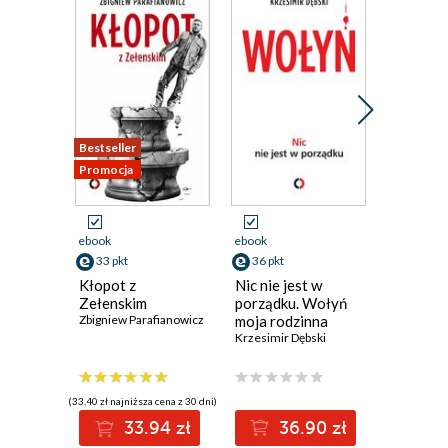
Bestseller
Promocja
Promocja
ebook
ebook
ebook
33 pkt
36 pkt
31 pkt
Kłopot z
Nic nie jest w
Polska n
Zełenskim
porządku. Wołyń
Zbigniew P
Zbigniew Parafianowicz
moja rodzinna
historia
Krzesimir Dębski
(33,40 zł najniższa cena z 30 dni)
(29,75 zł najni
33.94 zł
36.90 zł
3