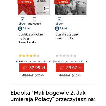
Promocja
Promocja
Promocja
ebook
audiobook
ebook
ebook
32 pkt
29 pkt
28 pkt
Stolik z widokiem
Stan krytyczny
Czarni
na Kreml
Paweł Reszka
Paweł Res
Paweł Reszka
(29,47 zł najniższa cena z 30 dni)
(28,94 zł najniższa cena z 30 dni)
(28,21 zł najni
32.99 zł
29.67 zł
2
43.98zł
(-25%)
34.90zł
(-15%)
34.00z
Ebooka
"Mali bogowie 2. Jak
umierają Polacy"
przeczytasz na: