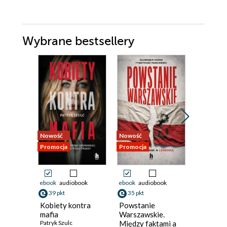
Wybrane bestsellery
Nowość
Nowość
Nowość
Promocja
Promocja
Promocja
ebook
audiobook
ebook
audiobook
ebook
39 pkt
35 pkt
34 pkt
Kobiety kontra
Powstanie
Jak naka
mafia
Warszawskie.
Historia 
Patryk Szulc
Między faktami a
przyszło