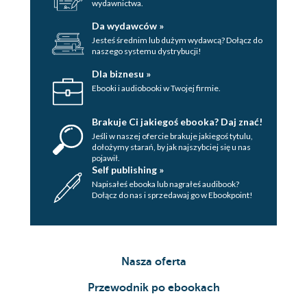
wydawnictwa.
Da wydawców »
Jesteś średnim lub dużym wydawcą? Dołącz do
naszego systemu dystrybucji!
Dla biznesu »
Ebooki i audiobooki w Twojej firmie.
Brakuje Ci jakiegoś ebooka? Daj znać!
Jeśli w naszej ofercie brakuje jakiegoś tytulu,
dołożymy starań, by jak najszybciej się u nas
pojawił.
Self publishing »
Napisałeś ebooka lub nagrałeś audibook?
Dołącz do nas i sprzedawaj go w Ebookpoint!
Nasza oferta
Przewodnik po ebookach