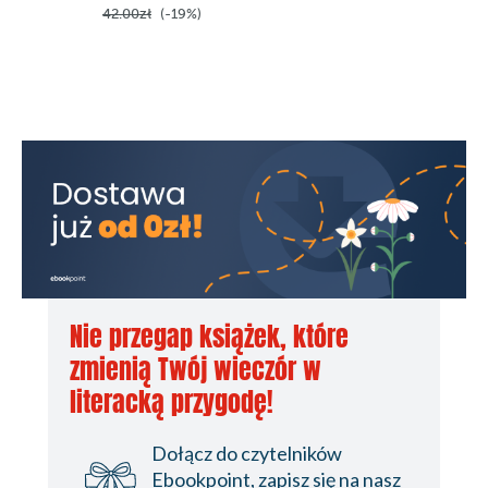
42.00zł
(-19%)
36.90z
Nie przegap książek, które
zmienią Twój wieczór w
literacką przygodę!
Dołącz do czytelników
Ebookpoint, zapisz się na nasz