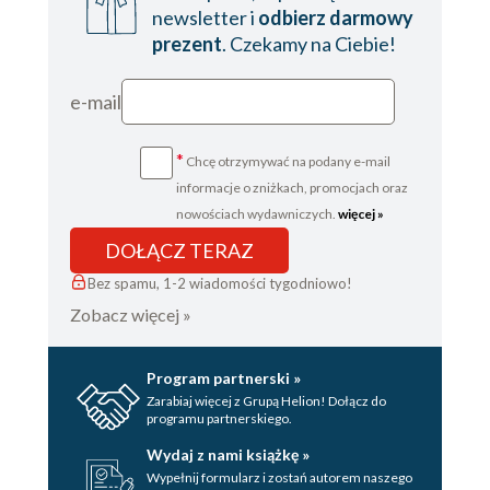
newsletter i
odbierz darmowy
prezent
. Czekamy na Ciebie!
e-mail
*
Chcę otrzymywać na podany e-mail
informacje o zniżkach, promocjach oraz
nowościach wydawniczych.
więcej »
DOŁĄCZ TERAZ
Bez spamu, 1-2 wiadomości tygodniowo!
Zobacz więcej »
Program partnerski »
Zarabiaj więcej z Grupą Helion! Dołącz do
programu partnerskiego.
Wydaj z nami książkę »
Wypełnij formularz i zostań autorem naszego