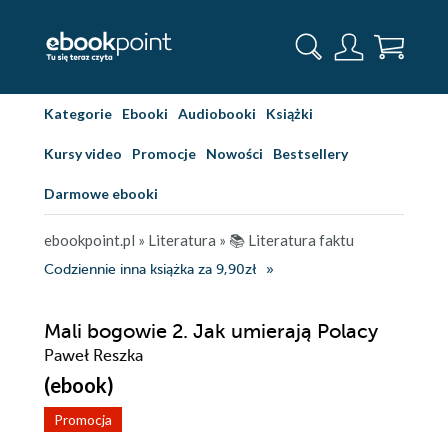
Kategorie
Ebooki
Audiobooki
Książki
Kursy video
Promocje
Nowości
Bestsellery
Darmowe ebooki
ebookpoint.pl
»
Literatura
»
📚 Literatura faktu
Codziennie inna książka za 9,90zł
Mali bogowie 2. Jak umierają Polacy
Paweł Reszka
(ebook)
Promocja