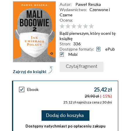
Autor:
Paweł Reszka
Wydawnictwo:
Czerwone i
Czarne
Ocena:
Bądź pierwszym, który oceni tę
książkę
Stron:
336
Dostępne formaty:
ePub
Mobi
Czytaj fragment
Zajrzyj do książki
25,42 zł
Ebook
29,90 zł
(-15%)
25,12 zł najniższa cena z 30 dni
Dodaj do koszyka
Dostępny natychmiast po opłaceniu zakupu