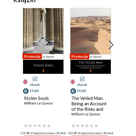
Promocja
Promocja
Promocja
ebook
ebook
ebook
19 pkt
19 pkt
19 pkt
Stolen Souls
The Veiled Man.
The Mys
William Le Queux
Being an Account
Three
of the Risks and
William L
Adventures of Sidi
William Le Queux
Ahamadou, Sheikh
of the Azjar
Marauders of the
(12,90 zł najniższa cena z 30 dni)
(12,90 zł najniższa cena z 30 dni)
(12,90 zł najni