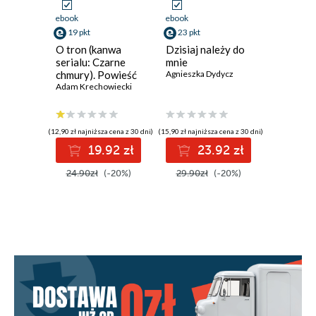
ebook
ebook
ebook
19 pkt
23 pkt
23 pkt
O tron (kanwa
Dzisiaj należy do
Marzeni
serialu: Czarne
mnie
termine
chmury). Powieść
Agnieszka Dydycz
Agnieszka
historyczna z XVII
Adam Krechowiecki
wieku
(12,90 zł najniższa cena z 30 dni)
(15,90 zł najniższa cena z 30 dni)
(15,90 zł najni
19.92 zł
23.92 zł
2
24.90zł
(-20%)
29.90zł
(-20%)
29.90z