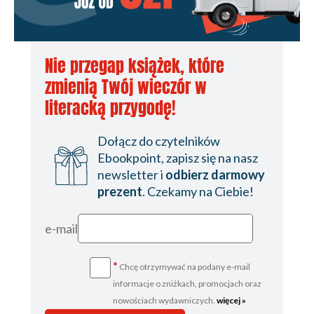
Nie przegap książek, które
zmienią Twój wieczór w
literacką przygodę!
Dołącz do czytelników
Ebookpoint, zapisz się na nasz
newsletter i
odbierz darmowy
prezent
. Czekamy na Ciebie!
e-mail
*
Chcę otrzymywać na podany e-mail
informacje o zniżkach, promocjach oraz
nowościach wydawniczych.
więcej »