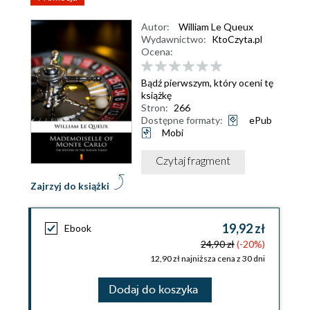
Autor:
William Le Queux
Wydawnictwo:
KtoCzyta.pl
Ocena:
Bądź pierwszym, który oceni tę
książkę
Stron:
266
Dostępne formaty:
ePub
Mobi
Czytaj fragment
Zajrzyj do książki
19,92 zł
Ebook
24,90 zł
(-20%)
12,90 zł najniższa cena z 30 dni
Dodaj do koszyka