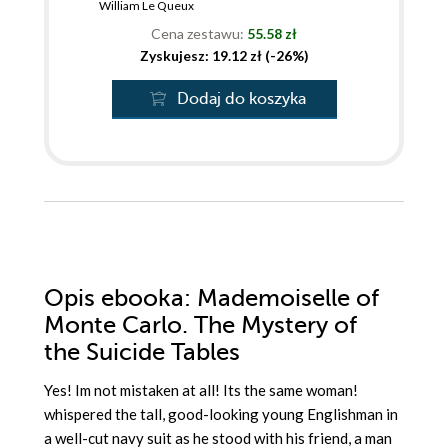
William Le Queux
Cena zestawu:
55.58 zł
Zyskujesz: 19.12 zł (-26%)
Dodaj do koszyka
Opis
ebooka
: Mademoiselle of
Monte Carlo. The Mystery of
the Suicide Tables
Yes! Im not mistaken at all! Its the same woman!
whispered the tall, good-looking young Englishman in
a well-cut navy suit as he stood with his friend, a man