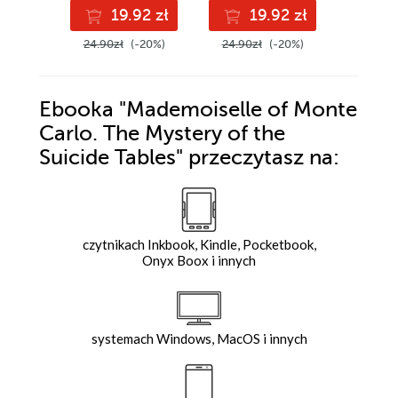
Great Sahara
19.92 zł
19.92 zł
1
24.90zł
(-20%)
24.90zł
(-20%)
24.90z
Ebooka
"Mademoiselle of Monte
Carlo. The Mystery of the
Suicide Tables"
przeczytasz na:
czytnikach Inkbook, Kindle, Pocketbook,
Onyx Boox i innych
systemach Windows, MacOS i innych