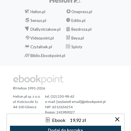
Helion.pl
Onepress.pl
Sensus.pl
Editio.pl
DlaBystrzakow.pl
Bezdroza.pl
Videopoint.pl
Beya.pl
Czytalisek.pl
Sploty
Biblio.Ebookpoint.pl
© Helion 1991-2026
Helion.pl sp. z o.o.
tel. (32) 230-98-63
ul. Kościuszki 1c
e-mail:
[wyświetl email]@ebookpoint.pl
44-100 Gliwice
NIP: 6312636254
Regon: 241989027
Ebook
19,92 zł
Designed with ♥ by
Tonik.pl
Dodaj do koszyka