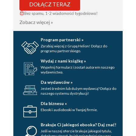
DOŁĄCZ TERAZ
Bez spamu, 1-2 wiadomości tygodniowo!
Zobacz więcej »
Program partnerski »
Zarabiaj więcej z Grupą Helion! Dołącz do
programu partnerskiego.
Wydaj z nami książkę »
Wypełnij formularz i zostań autorem naszego
wydawnictwa.
Da wydawców »
Jesteś średnim lub dużym wydawcą? Dołącz do
naszego systemu dystrybucji!
Dla biznesu »
Ebooki i audiobooki w Twojej firmie.
Brakuje Ci jakiegoś ebooka? Daj znać!
Jeśli w naszej ofercie brakuje jakiegoś tytulu,
dołożymy starań, by jak najszybciej się u nas