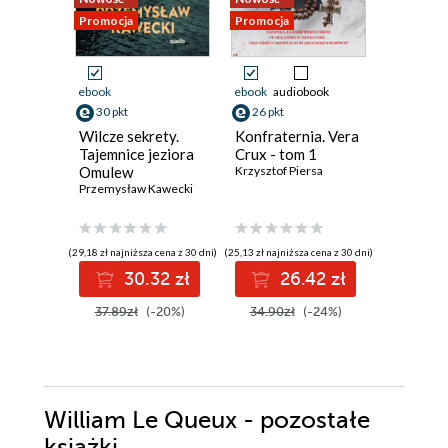
Promocja
Promocja
Nowość
Promocja
ebook
ebook
audiobook
ebook
aud
30 pkt
26 pkt
31 pkt
Wilcze sekrety.
Konfraternia. Vera
Jezioro 
Tajemnice jeziora
Crux - tom 1
Inspekt
Omulew
Krzysztof Piersa
Szeptyck
Przemysław Kawecki
Jędrzej Pa
(29,18 zł najniższa cena z 30 dni)
(25,13 zł najniższa cena z 30 dni)
(27,93 zł najni
30.32 zł
26.42 zł
3
37.89zł
(-20%)
34.90zł
(-24%)
39.90z
William Le Queux - pozostałe
książki