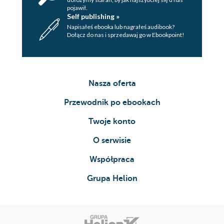
pojawił.
Self publishing »
Napisałeś ebooka lub nagrałeś audibook?
Dołącz do nas i sprzedawaj go w Ebookpoint!
Nasza oferta
Przewodnik po ebookach
Twoje konto
O serwisie
Współpraca
Grupa Helion