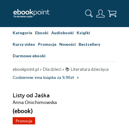
Kategorie
Ebooki
Audiobooki
Książki
Kursy video
Promocje
Nowości
Bestsellery
Darmowe ebooki
ebookpoint.pl
»
Dla dzieci
»
📚 Literatura dziecięca
Codziennie inna książka za 9,90zł
Listy od Jaśka
Anna Onichimowska
(ebook)
Promocja