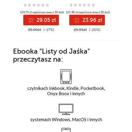
(29,75 zł najniższa cena z 30 dni)
(21,90 zł najniższa cena z 30 dni)
(6,93 zł najniż
29.05 zł
23.96 zł
9
35.00zł
(-17%)
29.95zł
(-20%)
12.60z
Ebooka
"Listy od Jaśka"
przeczytasz na:
czytnikach Inkbook, Kindle, Pocketbook,
Onyx Boox i innych
systemach Windows, MacOS i innych