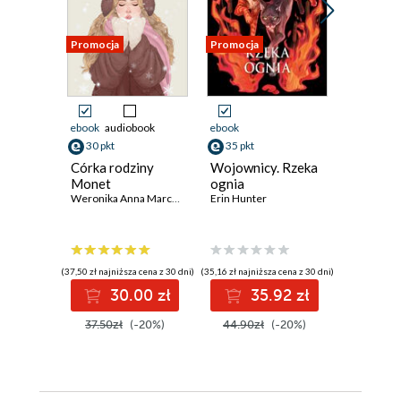
Promocja
Promocja
Promocja
ebook
audiobook
ebook
ebook
ksi
30 pkt
35 pkt
28 pkt
Córka rodziny
Wojownicy. Rzeka
Akademi
Monet
ognia
piłkarsk
Weronika Anna Marczak
Erin Hunter
się zacz
T.Z. Layton
(37,50 zł najniższa cena z 30 dni)
(35,16 zł najniższa cena z 30 dni)
(23,45 zł najni
30.00 zł
35.92 zł
2
37.50zł
(-20%)
44.90zł
(-20%)
46.90z