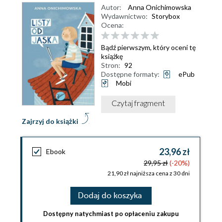
Autor:
Anna Onichimowska
Wydawnictwo:
Storybox
Ocena:
Bądź pierwszym, który oceni tę
książkę
Stron:
92
Dostępne formaty:
ePub
Mobi
Czytaj fragment
Zajrzyj do książki
23,96 zł
Ebook
29,95 zł
(-20%)
21,90 zł najniższa cena z 30 dni
Dodaj do koszyka
Dostępny natychmiast po opłaceniu zakupu