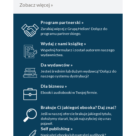
Zobacz więcej »
Program partnerski »
Zarabiaj więcej z Grupą Helion! Dołącz do
programu partnerskiego.
Wydaj z nami książkę »
Wypełnij formularz i zostań autorem naszego
wydawnictwa.
Da wydawców »
Jesteś średnim lub dużym wydawcą? Dołącz do
naszego systemu dystrybucji!
Dla biznesu »
Ebooki i audiobooki w Twojej firmie.
Brakuje Ci jakiegoś ebooka? Daj znać!
Jeśli w naszej ofercie brakuje jakiegoś tytulu,
dołożymy starań, by jak najszybciej się u nas
pojawił.
Self publishing »
Napisałeś ebooka lub nagrałeś audibook?