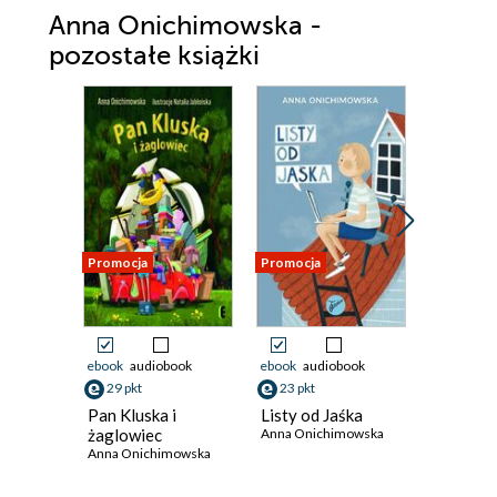
Anna Onichimowska -
pozostałe książki
Promocja
Promocja
Promocja
ebook
audiobook
ebook
audiobook
ebook
29 pkt
23 pkt
9 pkt
Pan Kluska i
Listy od Jaśka
Zasypian
żaglowiec
Anna Onichimowska
każdy dz
Anna Onichimowska
miesiąca
Anna Oni