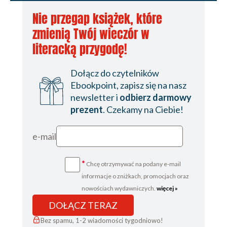
15 lipca
Nie przegap książek, które
21 lipca
zmienią Twój wieczór w
29 lipca
literacką przygodę!
5 sierpnia
Dołącz do czytelników
Karta redakcyjna
Ebookpoint, zapisz się na nasz
newsletter i
odbierz darmowy
prezent
. Czekamy na Ciebie!
e-mail
*
Chcę otrzymywać na podany e-mail
informacje o zniżkach, promocjach oraz
nowościach wydawniczych.
więcej »
DOŁĄCZ TERAZ
Bez spamu, 1-2 wiadomości tygodniowo!